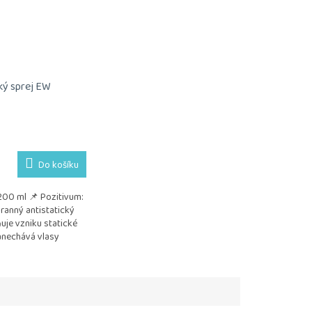
ký sprej EW
Do košíku
200 ml 📌 Pozitivum:
ranný antistatický
uje vzniku statické
anechává vlasy
klé a zdravě