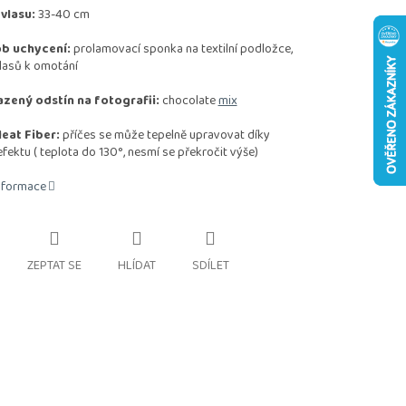
vlasu:
33-40 cm
b uchycení:
prolamovací sponka na textilní podložce,
lasů k omotání
zený odstín na fotografii:
chocolate
mix
eat Fiber:
příčes se může tepelně upravovat díky
efektu
( teplota do 130°, nesmí se překročit výše)
informace
ZEPTAT SE
HLÍDAT
SDÍLET