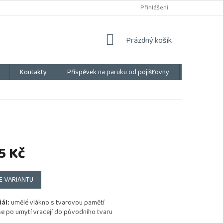
Přihlášení
NÁKUPNÍ
Prázdný košík
KOŠÍK
Kontakty
Příspěvek na paruku od pojišťovny
Vše o náku
5 Kč
E VARIANTU
ál:
umělé vlákno s tvarovou pamětí
e po umytí vracejí do původního tvaru