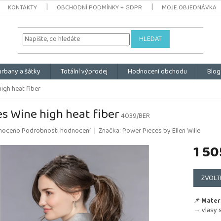
KONTAKTY
OBCHODNÍ PODMÍNKY + GDPR
MOJE OBJEDNÁVKA
HLEDAT
urbany a šátky
Totální výprodej
Hodnocení obchodu
Blog
high heat fiber
es Wine high heat fiber
4039/BER
é
noceno
Podrobnosti hodnocení
Značka:
Power Pieces by Ellen Wille
ní
1 50
u
Měrná
cena:
ZVOLT
k.
📌
Materi
→ vlasy s