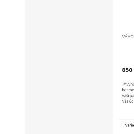
VÝHOD
850
📌Výho
kosmet
vaši p
Váš úč
a vzdu
testová
Vari