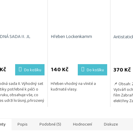
NÁ SADA II. JL
Hřeben Lockenkamm
Antistatic
 Kč
140 Kč
370 Kč
Do košíku
Do košíku
dná sada II. Výhodný set
Hřeben vhodný na vlnité a
📌 Obsah: 
iky potřebné k péči o
kudrnaté vlasy.
Vytváří och
aruku, obsahuje vše, co
film Zabraň
es udrží krásný, přirozený
elektřiny Z
šný. Kosmetika je
hladké, les
na na citlivou...
vypadající...
anty
Popis
Podobné (5)
Hodnocení
Diskuze