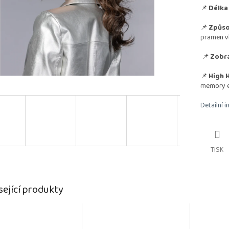
📌
Délka 
📌
Způso
pramen v
📌
Zobra
📌
High H
memory 
Detailní 
TISK
sející produkty