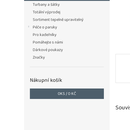
n
Turbany a šátky
e
Totální výprodej
l
Sortiment tepelně upravitelný
Péče o paruky
Pro kadeřníky
Pomáhejte s námi
Dárkové poukazy
Značky
Nákupní košík
0
KS /
0 KČ
Souvi