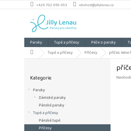
Přejít
+420 702 095 053
obchod@jillylenau.cz
na
obsah
Paruky
Tupé a příčesy
Péče o paruky
T
Domů
Tupé a příčesy
Příčesy
příčes Wine 
P
příč
o
Přeskočit
s
Kategorie
Průměrn
Neohod
kategorie
t
hodnoce
r
produkt
Paruky
a
je
Dámské paruky
n
0,0
z
n
Pánské paruky
5
í
Tupé a příčesy
hvězdiče
p
Pánské tupé
a
Příčesy