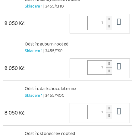
Skladem 1
| 3455/CHO
Do 
8 050 Kč
Odstín: auburn rooted
Skladem 1
| 3455/ESP
Do 
8 050 Kč
Odstín: darkchocolate mix
Skladem 1
| 3455/MOC
Do 
8 050 Kč
Odstín: stonegrey rooted