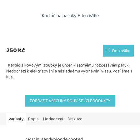
Kartáč na paruky Ellen Wille
Průměrné
hodnocení
produktu
250 Kč
Do košíku
je
5,0
Kartáč s kovovými zoubky je určen k šetrnému rozčesávání paruk.
z
Nedochází k elektrizování a následnému vytrhávání vlasu. Posíláme 1
5
kus.
hvězdiček.
ZOBRAZIT VŠECHNY SOUVISEJÍCÍ PRODUKTY
Varianty
Popis
Hodnocení
Diskuze
Odstín: sandyblonde rooted