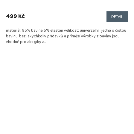
499 Kč
DETAIL
materiál: 95% bavlna 5% elastan velikost: univerzální jedná o čistou
bavlnu, bez jakýchkoliv přídavků a příměsí výrobky z bavlny jsou
vhodné pro alergiky a...