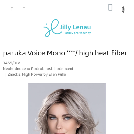
Přejít
NÁKUP
na
obsah
KOŠÍK
paruka Voice Mono ****/ high heat fiber
3455/BLA
Průměrné
Neohodnoceno
Podrobnosti hodnocení
hodnocení
Značka:
High Power by Ellen Wille
produktu
je
0,0
z
5
hvězdiček.