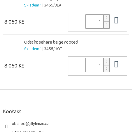
Skladem 1
| 3455/BLA
Do 
8 050 Kč
Odstín: sahara beige rooted
Skladem 1
| 3455/HOT
Do 
8 050 Kč
Z
á
p
a
Kontakt
t
í
obchod
@
jillylenau.cz