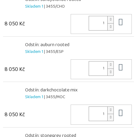
Skladem 1
| 3455/CHO
Do 
8 050 Kč
Odstín: auburn rooted
Skladem 1
| 3455/ESP
Do 
8 050 Kč
Odstín: darkchocolate mix
Skladem 1
| 3455/MOC
Do 
8 050 Kč
Odstín: stonegrey rooted