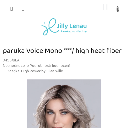
Přejít
NÁKUP
na
obsah
KOŠÍK
paruka Voice Mono ****/ high heat fiber
3455/BLA
Průměrné
Neohodnoceno
Podrobnosti hodnocení
hodnocení
Značka:
High Power by Ellen Wille
produktu
je
0,0
z
5
hvězdiček.