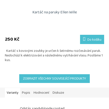
Kartáč na paruky Ellen Wille
Průměrné
hodnocení
produktu
250 Kč
Do košíku
je
5,0
Kartáč s kovovými zoubky je určen k šetrnému rozčesávání paruk.
z
Nedochází k elektrizování a následnému vytrhávání vlasu. Posíláme 1
5
kus.
hvězdiček.
ZOBRAZIT VŠECHNY SOUVISEJÍCÍ PRODUKTY
Varianty
Popis
Hodnocení
Diskuze
Odstín: sandyblonde rooted