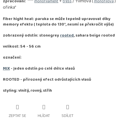
****
+
/ "filmová (
)
zpracování:
monofilament
tress
monofilová
ofinka"
fiber hight heat: paruka se může tepelně upravovat díky
memory efektu ( teplota do 130°, nesmí se překročit výše)
zobrazený odstín: stonegrey
rooted
, sahara beige rooted
velikost: 54 - 56 cm
označení:
MIX
- jeden odstín po celé délce vlasů
ROOTED -
přirozený efect odrůstajících vlasů
styling: vlnitý, rovný, střih
ZEPTAT SE
HLÍDAT
SDÍLET