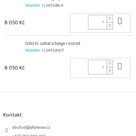
Skladem 1
| 3455/BLA
Do 
8 050 Kč
Odstín: sahara beige rooted
Skladem 1
| 3455/HOT
Do 
8 050 Kč
Z
á
p
a
Kontakt
t
í
obchod
@
jillylenau.cz