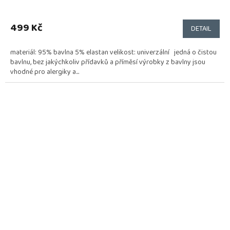
499 Kč
DETAIL
materiál: 95% bavlna 5% elastan velikost: univerzální jedná o čistou
bavlnu, bez jakýchkoliv přídavků a příměsí výrobky z bavlny jsou
vhodné pro alergiky a...