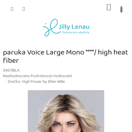
Přejít
NÁKUP
na
obsah
KOŠÍK
paruka Voice Large Mono ****/ high heat
fiber
3467/BLA
Průměrné
Neohodnoceno
Podrobnosti hodnocení
hodnocení
Značka:
High Power by Ellen Wille
produktu
je
0,0
z
5
hvězdiček.