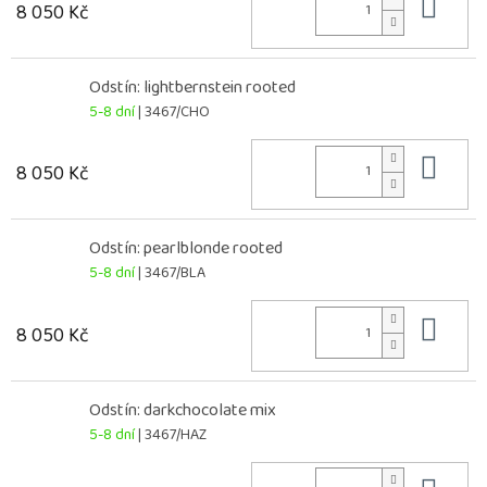
Do 
8 050 Kč
Odstín: lightbernstein rooted
5-8 dní
| 3467/CHO
Do 
8 050 Kč
Odstín: pearlblonde rooted
5-8 dní
| 3467/BLA
Do 
8 050 Kč
Odstín: darkchocolate mix
5-8 dní
| 3467/HAZ