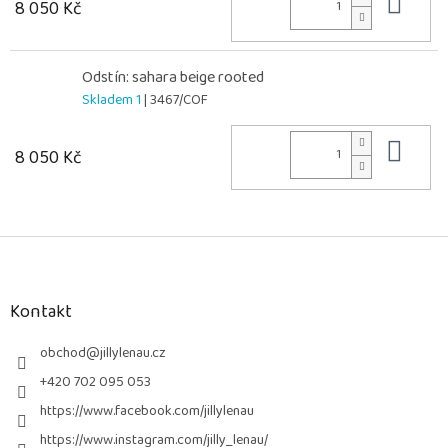
Do 
8 050 Kč
Odstín: sahara beige rooted
Skladem 1
| 3467/COF
Do 
8 050 Kč
Z
á
p
a
Kontakt
t
í
obchod
@
jillylenau.cz
+420 702 095 053
https://www.facebook.com/jillylenau
https://www.instagram.com/jilly_lenau/