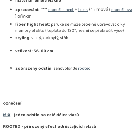
materiál: umělé vlákno
****
+
/ "filmová (
zpracování:
monofilament
tress
monofilová
) ofinka"
fiber hight heat:
paruka se může tepelně upravovat díky
memory efektu ( teplota do 130°, nesmí se překročit výše)
styling:
vlnitý, kudrnytý, střih
velikost: 56-60 cm
zobrazený odstín:
sandyblonde
rooted
označení:
MIX
- jeden odstín po celé délce vlasů
ROOTED -
přirozený efect odrůstajících vlasů