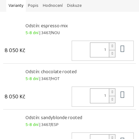
Varianty
Popis
Hodnocení
Diskuze
Odstín: espresso mix
5-8 dní
| 3467/NOU
Do 
8 050 Kč
Odstín: chocolate rooted
5-8 dní
| 3467/HOT
Do 
8 050 Kč
Odstín: sandyblonde rooted
5-8 dní
| 3467/ESP