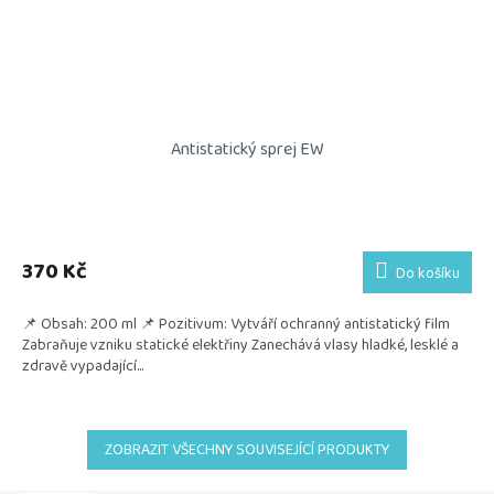
Antistatický sprej EW
370 Kč
Do košíku
📌 Obsah: 200 ml 📌 Pozitivum: Vytváří ochranný antistatický film
Zabraňuje vzniku statické elektřiny Zanechává vlasy hladké, lesklé a
zdravě vypadající...
ZOBRAZIT VŠECHNY SOUVISEJÍCÍ PRODUKTY