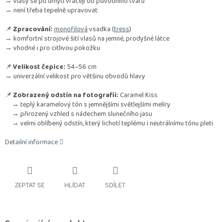
→ vlasy se po umytí vracejí do původního tvaru
→ není třeba tepelně upravovat
📌
Zpracování:
monofilová
vsadka (
tress
)
→ komfortní strojové šití vlasů na jemné, prodyšné látce
→ vhodné i pro citlivou pokožku
📌
Velikost čepice:
54–56 cm
→ univerzální velikost pro většinu obvodů hlavy
📌
Zobrazený odstín na fotografii:
Caramel Kiss
→ teplý karamelový tón s jemnějšími světlejšími melíry
→ přirozený vzhled s nádechem slunečního jasu
→ velmi oblíbený odstín, který lichotí teplému i neutrálnímu tónu pleti
Detailní informace
ZEPTAT SE
HLÍDAT
SDÍLET