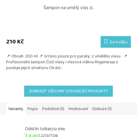
Šampon na umělý vlas JL
210 Kč
Do košíku
📌 Obsah: 200 ml 📌 Určeno pouze pro paruky: z umělého vlasu 📌
Profesionální šampon Čistí vlasy i vlasová vlákna Regeneruje a
posiluje jejich strukturu Chrání...
ZOBRAZIT VŠECHNY SOUVISEJÍCÍ PRODUKTY
Varianty
Popis
Podobné (3)
Hodnocení
Diskuze (1)
Odstín: tobacco mix
5-8 dní
| 2213/TOB