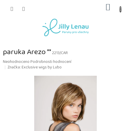
Přejít
NÁKUP
na
obsah
KOŠÍK
paruka Arezo **
2213/CAR
Průměrné
Neohodnoceno
Podrobnosti hodnocení
hodnocení
Značka:
Exclusive wigs by Lubo
produktu
je
0,0
z
5
hvězdiček.