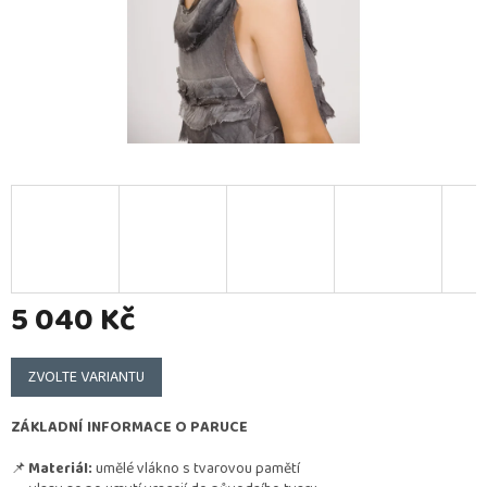
5 040 Kč
Měrná
cena:
ZVOLTE VARIANTU
ZÁKLADNÍ INFORMACE O PARUCE
📌
Materiál:
umělé vlákno s tvarovou pamětí