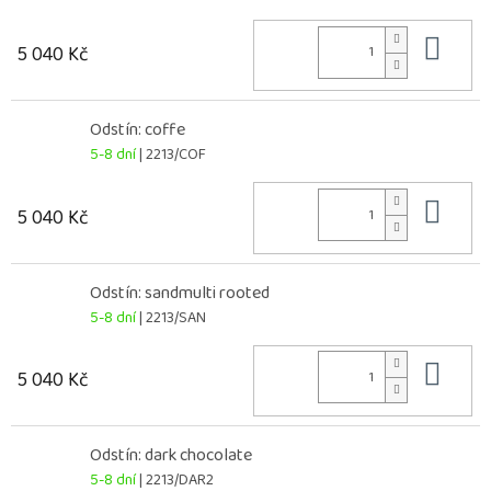
Do 
5 040 Kč
Odstín: coffe
5-8 dní
| 2213/COF
Do 
5 040 Kč
Odstín: sandmulti rooted
5-8 dní
| 2213/SAN
Do 
5 040 Kč
Odstín: dark chocolate
5-8 dní
| 2213/DAR2