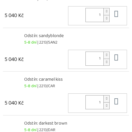
Do 
5 040 Kč
Odstín: sandyblonde
5-8 dní
| 2213/SAN2
Do 
5 040 Kč
Odstín: caramel kiss
5-8 dní
| 2213/CAR
Do 
5 040 Kč
Odstín: darkest brown
5-8 dní
| 2213/DAR