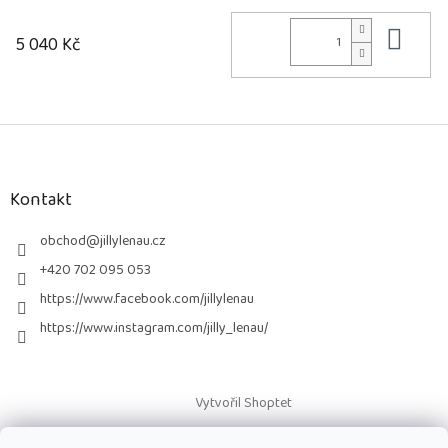
Do 
5 040 Kč
Z
á
p
a
Kontakt
t
í
obchod
@
jillylenau.cz
+420 702 095 053
https://www.facebook.com/jillylenau
https://www.instagram.com/jilly_lenau/
Vytvořil Shoptet