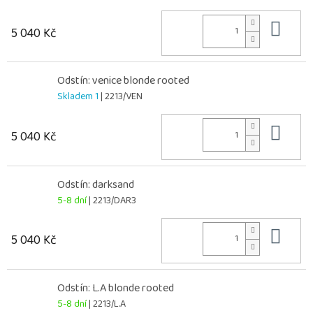
Do 
5 040 Kč
Odstín: venice blonde rooted
Skladem 1
| 2213/VEN
Do 
5 040 Kč
Odstín: darksand
5-8 dní
| 2213/DAR3
Do 
5 040 Kč
Odstín: L.A blonde rooted
5-8 dní
| 2213/L.A