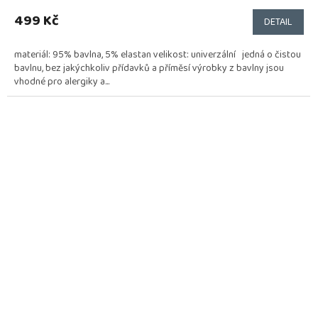
499 Kč
DETAIL
materiál: 95% bavlna, 5% elastan velikost: univerzální jedná o čistou
bavlnu, bez jakýchkoliv přídavků a příměsí výrobky z bavlny jsou
vhodné pro alergiky a...