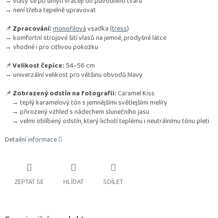
→ vlasy se po umytí vracejí do původního tvaru
→ není třeba tepelně upravovat
📌
Zpracování:
monofilová
vsadka (
tress
)
→ komfortní strojové šití vlasů na jemné, prodyšné látce
→ vhodné i pro citlivou pokožku
📌
Velikost čepice:
54–56 cm
→ univerzální velikost pro většinu obvodů hlavy
📌
Zobrazený odstín na fotografii:
Caramel Kiss
→ teplý karamelový tón s jemnějšími světlejšími melíry
→ přirozený vzhled s nádechem slunečního jasu
→ velmi oblíbený odstín, který lichotí teplému i neutrálnímu tónu pleti
Detailní informace
ZEPTAT SE
HLÍDAT
SDÍLET