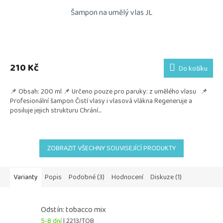
Šampon na umělý vlas JL
210 Kč
Do košíku
📌 Obsah: 200 ml 📌 Určeno pouze pro paruky: z umělého vlasu 📌
Profesionální šampon Čistí vlasy i vlasová vlákna Regeneruje a
posiluje jejich strukturu Chrání...
ZOBRAZIT VŠECHNY SOUVISEJÍCÍ PRODUKTY
Varianty
Popis
Podobné (3)
Hodnocení
Diskuze (1)
Odstín: tobacco mix
5-8 dní
| 2213/TOB