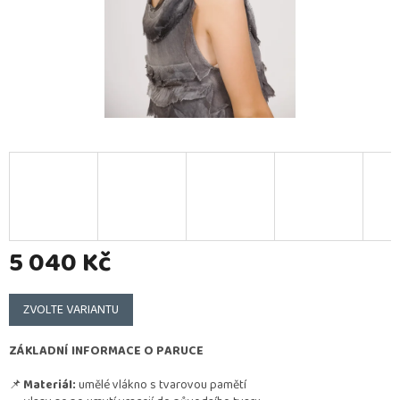
5 040 Kč
Měrná
cena:
ZVOLTE VARIANTU
ZÁKLADNÍ INFORMACE O PARUCE
📌
Materiál:
umělé vlákno s tvarovou pamětí