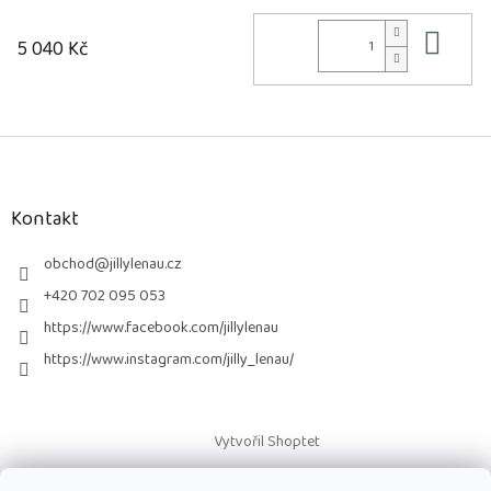
Do 
5 040 Kč
Z
á
p
a
Kontakt
t
í
obchod
@
jillylenau.cz
+420 702 095 053
https://www.facebook.com/jillylenau
https://www.instagram.com/jilly_lenau/
Vytvořil Shoptet