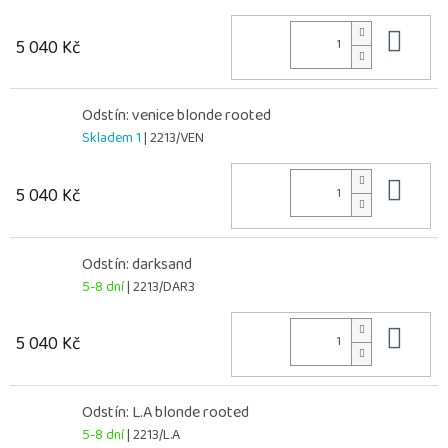
Do 
5 040 Kč
Odstín: venice blonde rooted
Skladem 1
| 2213/VEN
Do 
5 040 Kč
Odstín: darksand
5-8 dní
| 2213/DAR3
Do 
5 040 Kč
Odstín: L.A blonde rooted
5-8 dní
| 2213/L.A