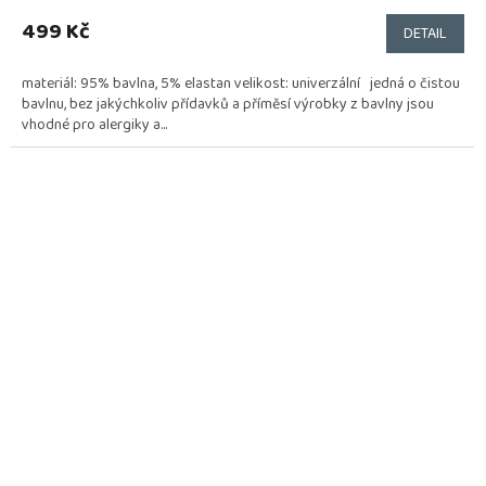
499 Kč
DETAIL
materiál: 95% bavlna, 5% elastan velikost: univerzální jedná o čistou
bavlnu, bez jakýchkoliv přídavků a příměsí výrobky z bavlny jsou
vhodné pro alergiky a...