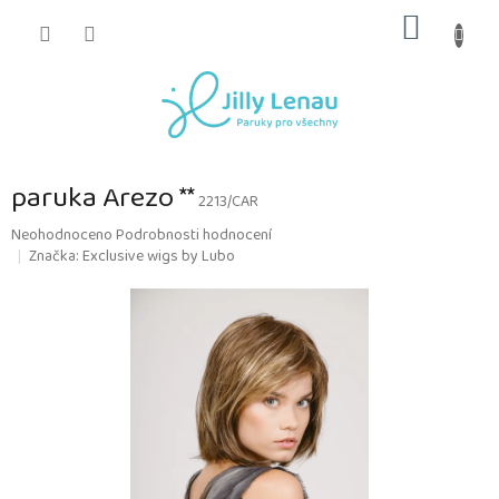
Přejít
NÁKUP
na
obsah
KOŠÍK
paruka Arezo **
2213/CAR
Průměrné
Neohodnoceno
Podrobnosti hodnocení
hodnocení
Značka:
Exclusive wigs by Lubo
produktu
je
0,0
z
5
hvězdiček.