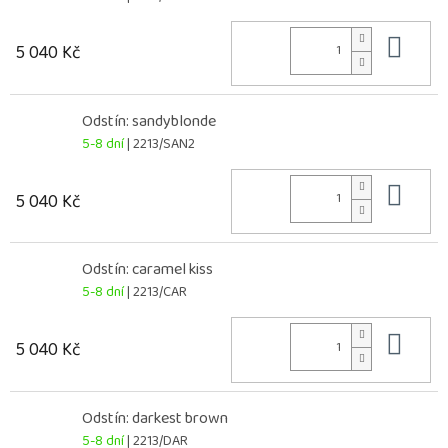
Do 
5 040 Kč
Odstín: sandyblonde
5-8 dní
| 2213/SAN2
Do 
5 040 Kč
Odstín: caramel kiss
5-8 dní
| 2213/CAR
Do 
5 040 Kč
Odstín: darkest brown
5-8 dní
| 2213/DAR