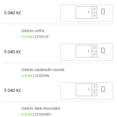
Do 
5 040 Kč
Odstín: coffe
5-8 dní
| 2213/COF
Do 
5 040 Kč
Odstín: sandmulti rooted
5-8 dní
| 2213/SAN
Do 
5 040 Kč
Odstín: dark chocolate
5-8 dní
| 2213/DAR2