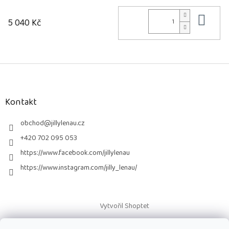
Do 
5 040 Kč
Z
á
p
a
Kontakt
t
í
obchod
@
jillylenau.cz
+420 702 095 053
https://www.facebook.com/jillylenau
https://www.instagram.com/jilly_lenau/
Vytvořil Shoptet