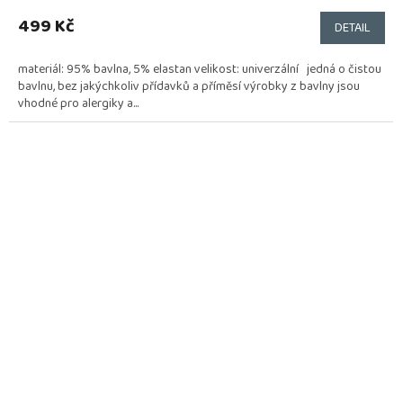
499 Kč
DETAIL
materiál: 95% bavlna, 5% elastan velikost: univerzální jedná o čistou
bavlnu, bez jakýchkoliv přídavků a příměsí výrobky z bavlny jsou
vhodné pro alergiky a...