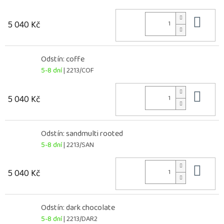
Do 
5 040 Kč
Odstín: coffe
5-8 dní
| 2213/COF
Do 
5 040 Kč
Odstín: sandmulti rooted
5-8 dní
| 2213/SAN
Do 
5 040 Kč
Odstín: dark chocolate
5-8 dní
| 2213/DAR2