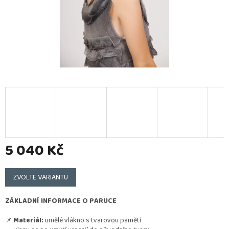
5 040 Kč
Měrná
cena:
ZVOLTE VARIANTU
ZÁKLADNÍ INFORMACE O PARUCE
📌
Materiál:
umělé vlákno s tvarovou pamětí