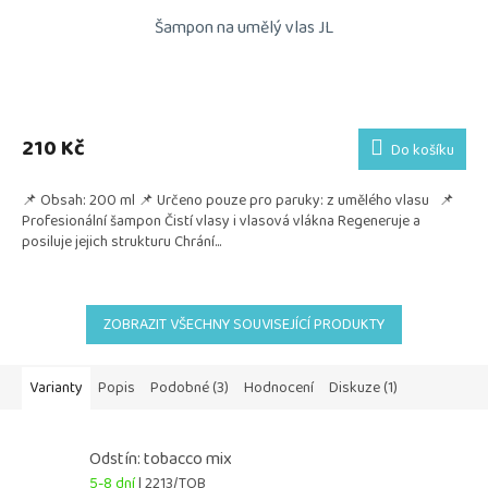
Šampon na umělý vlas JL
210 Kč
Do košíku
📌 Obsah: 200 ml 📌 Určeno pouze pro paruky: z umělého vlasu 📌
Profesionální šampon Čistí vlasy i vlasová vlákna Regeneruje a
posiluje jejich strukturu Chrání...
ZOBRAZIT VŠECHNY SOUVISEJÍCÍ PRODUKTY
Varianty
Popis
Podobné (3)
Hodnocení
Diskuze (1)
Odstín: tobacco mix
5-8 dní
| 2213/TOB