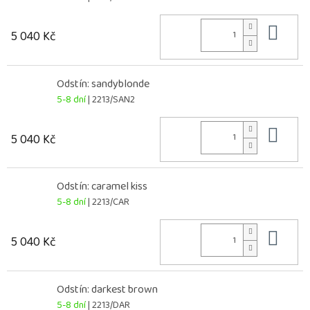
Do 
5 040 Kč
Odstín: sandyblonde
5-8 dní
| 2213/SAN2
Do 
5 040 Kč
Odstín: caramel kiss
5-8 dní
| 2213/CAR
Do 
5 040 Kč
Odstín: darkest brown
5-8 dní
| 2213/DAR