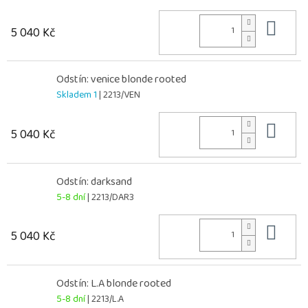
Do 
5 040 Kč
Odstín: venice blonde rooted
Skladem 1
| 2213/VEN
Do 
5 040 Kč
Odstín: darksand
5-8 dní
| 2213/DAR3
Do 
5 040 Kč
Odstín: L.A blonde rooted
5-8 dní
| 2213/L.A