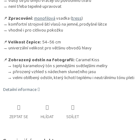
→ vlasy se po umytí vracejí do původního tvaru
→ není třeba tepelně upravovat
📌
Zpracování:
monofilová
vsadka (
tress
)
→ komfortní strojové šití vlasů na jemné, prodyšné látce
→ vhodné i pro citlivou pokožku
📌
Velikost čepice:
54–56 cm
→ univerzální velikost pro většinu obvodů hlavy
📌
Zobrazený odstín na fotografii:
Caramel Kiss
→ teplý karamelový tón s jemnějšími světlejšími melíry
→ přirozený vzhled s nádechem slunečního jasu
→ velmi oblíbený odstín, který lichotí teplému i neutrálnímu tónu pleti
Detailní informace
ZEPTAT SE
HLÍDAT
SDÍLET