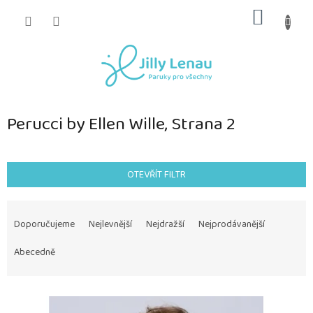
Přejít
NÁKUP
na
obsah
KOŠÍK
Perucci by Ellen Wille
, Strana 2
OTEVŘÍT FILTR
Ř
a
Doporučujeme
Nejlevnější
Nejdražší
Nejprodávanější
z
e
Abecedně
n
í
V
p
ý