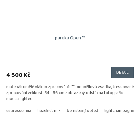
paruka Open **
DETAIL
4 500 Kč
materiál: umělé vlákno zpracování: ** monofilová vsadka, tressované
zpracování velikost: 54 - 56 cm zobrazený odstín na fotografii:
mocca lighted
espresso mix
hazelnut mix
bernstein/rooted
lightchampagne/ro