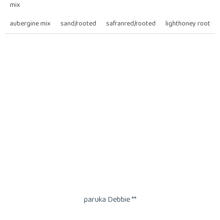
mix
hvězdiček.
aubergine mix
sand/rooted
safranred/rooted
lighthoney rooted
paruka Debbie **