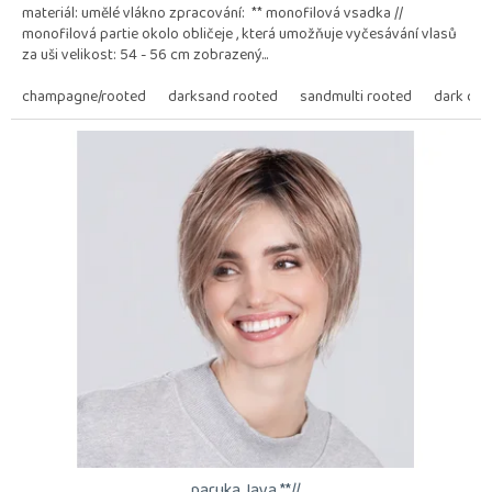
materiál: umělé vlákno zpracování: ** monofilová vsadka //
monofilová partie okolo obličeje , která umožňuje vyčesávání vlasů
za uši velikost: 54 - 56 cm zobrazený...
champagne/rooted
darksand rooted
sandmulti rooted
dark cho
paruka Java **//