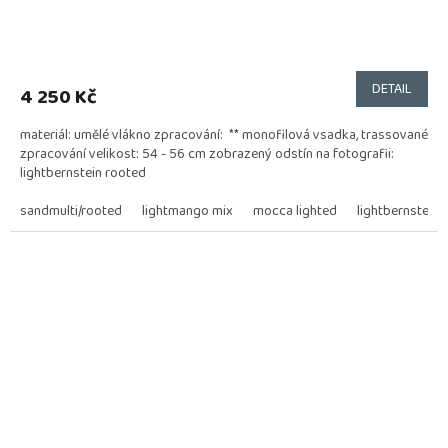
DETAIL
4 250 Kč
materiál: umělé vlákno zpracování: ** monofilová vsadka, trassované
zpracování velikost: 54 - 56 cm zobrazený odstín na fotografii:
lightbernstein rooted
sandmulti/rooted
lightmango mix
mocca lighted
lightbernstein 