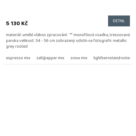
Průměrné
hodnocení
produktu
DETAIL
5 130 Kč
je
4,0
materiál: umělé vlákno zpracování: ** monofilová vsadka, tressovaná
z
paruka velikost: 54 - 56 cm zobrazený odstín na fotografii: metallic
5
grey rooted
hvězdiček.
espresso mix
salt/pepper mix
snow mix
lightbernstein/rooted