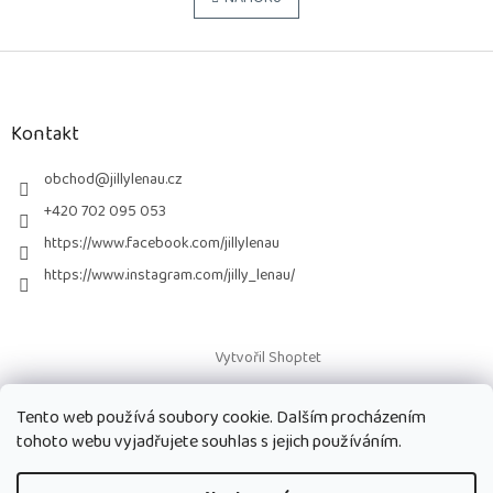
n
l
k
á
o
v
Z
d
á
a
á
n
c
p
í
í
a
Kontakt
p
t
r
í
obchod
@
jillylenau.cz
v
k
+420 702 095 053
y
https://www.facebook.com/jillylenau
v
ý
https://www.instagram.com/jilly_lenau/
p
i
s
u
Vytvořil Shoptet
Tento web používá soubory cookie. Dalším procházením
Copyright 2026
Paruky Jilly Lenau s.r.o.
. Všechna práva vyhrazena.
tohoto webu vyjadřujete souhlas s jejich používáním.