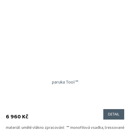
paruka Tool **
DETAIL
6 960 Kč
materiál: umělé vlákno zpracování: ** monofilová vsadka, tressované