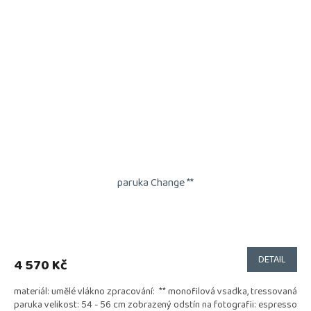
paruka Change **
Průměrné
hodnocení
produktu
DETAIL
4 570 Kč
je
5,0
materiál: umělé vlákno zpracování: ** monofilová vsadka, tressovaná
z
paruka velikost: 54 - 56 cm zobrazený odstín na fotografii: espresso
5