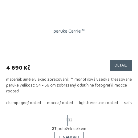
paruka Carrie **
DETAIL
4 690 Kč
materiál: umělé vlákno zpracování: ** monofilová vsadka, tressovaná
paruka velikost: 54 - 56 cm zobrazený odstín na fotografii: mocca
rooted
champagne/rooted
mocca/rooted
lightbernstein rooted
safranr
S
1
2
t
r
27
položek celkem
O
á
v
NAHORU