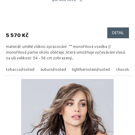
Průměrné
hodnocení
produktu
DETAIL
5 570 Kč
je
5,0
materiál: umělé vlákno zpracování: ** monofilová vsadka //
z
monofilová partie okolo obličeje , která umožňuje vyčesávání vlasů
5
za uši velikost: 54 - 56 cm zobrazený...
hvězdiček.
tobacco/rooted
auburn/rooted
lightbernstein/rooted
chocolate