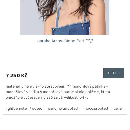
paruka Arrow Mono Part ***//
DETAIL
7 250 Kč
materiál: umělé vlákno zpracování: *** monofilová pěšinka +
monofilová vsadka // monofilová partie okolo obličeje , která
umožňuje vyčesávání vlasů za uši velikost: 54 -...
lightbernstein/rooted
sandmulti/rooted
mocca/rooted
caramel l