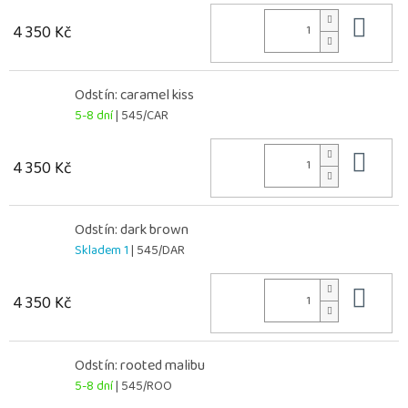
Do 
4 350 Kč
Odstín: caramel kiss
5-8 dní
| 545/CAR
Do 
4 350 Kč
Odstín: dark brown
Skladem 1
| 545/DAR
Do 
4 350 Kč
Odstín: rooted malibu
5-8 dní
| 545/ROO