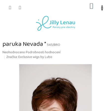
Přejít
NÁKUP
na
obsah
KOŠÍK
paruka Nevada *
545/BRO
Průměrné
Neohodnoceno
Podrobnosti hodnocení
hodnocení
Značka:
Exclusive wigs by Lubo
produktu
je
0,0
z
5
hvězdiček.