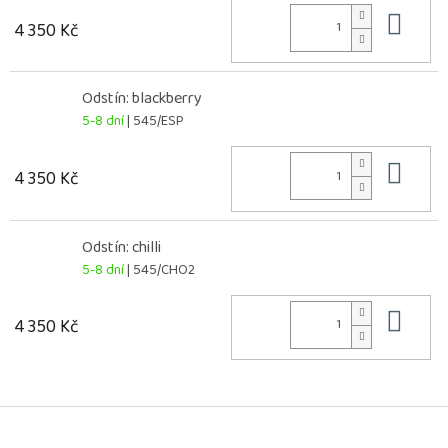
Do 
4 350 Kč
Odstín: blackberry
5-8 dní
| 545/ESP
Do 
4 350 Kč
Odstín: chilli
5-8 dní
| 545/CHO2
Do 
4 350 Kč
Z
á