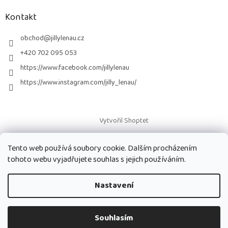
p
a
Kontakt
t
í
obchod
@
jillylenau.cz
+420 702 095 053
https://www.facebook.com/jillylenau
https://www.instagram.com/jilly_lenau/
Vytvořil Shoptet
Tento web používá soubory cookie. Dalším procházením
Copyright 2026
Paruky Jilly Lenau s.r.o.
. Všechna práva vyhrazena.
tohoto webu vyjadřujete souhlas s jejich používáním.
Nastavení
Souhlasím