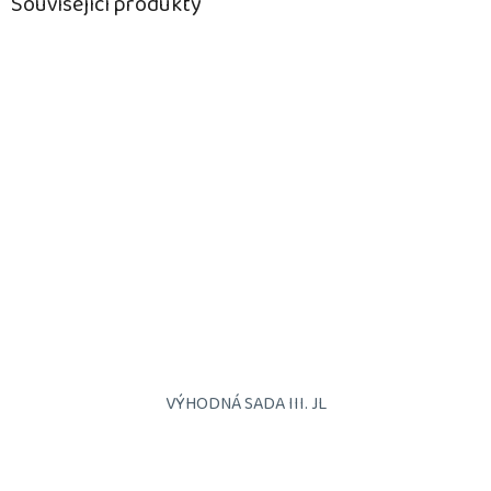
Související produkty
VÝHODNÁ SADA III. JL
Průměrné