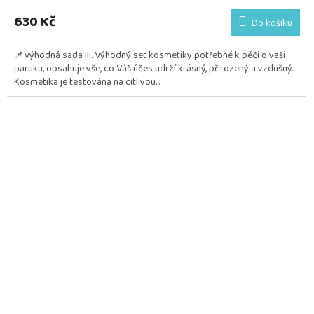
hodnocení
produktu
630 Kč
Do košíku
je
5,0
📌Výhodná sada III. Výhodný set kosmetiky potřebné k péči o vaši
z
paruku, obsahuje vše, co Váš účes udrží krásný, přirozený a vzdušný.
5
Kosmetika je testována na citlivou...
hvězdiček.