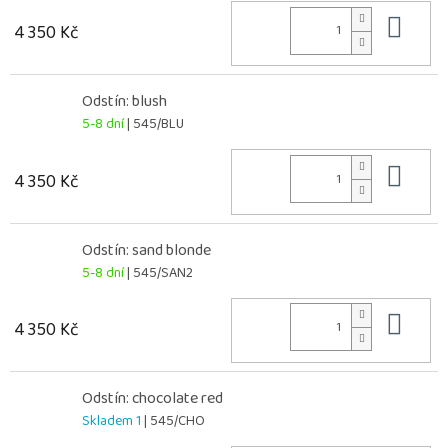
Do 
4 350 Kč
Odstín: blush
5-8 dní
| 545/BLU
Do 
4 350 Kč
Odstín: sand blonde
5-8 dní
| 545/SAN2
Do 
4 350 Kč
Odstín: chocolate red
Skladem 1
| 545/CHO