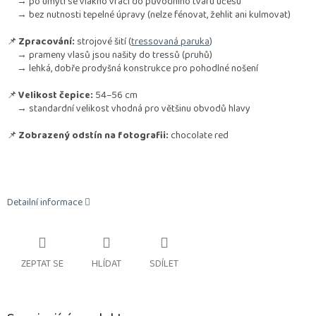
→ po umytí se vlákno vrací do původního tvaru účesu
→ bez nutnosti tepelné úpravy (nelze fénovat, žehlit ani kulmovat)
📌
Zpracování:
strojové šití (
tressovaná paruka
)
→ prameny vlasů jsou našity do tressů (pruhů)
→ lehká, dobře prodyšná konstrukce pro pohodlné nošení
📌
Velikost čepice:
54–56 cm
→ standardní velikost vhodná pro většinu obvodů hlavy
📌
Zobrazený odstín na fotografii:
chocolate red
Detailní informace
ZEPTAT SE
HLÍDAT
SDÍLET