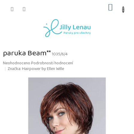
Přejít
NÁKUP
na
obsah
KOŠÍK
paruka Beam**
1035/6/4
Průměrné
Neohodnoceno
Podrobnosti hodnocení
hodnocení
Značka:
Hairpower by Ellen Wille
produktu
je
0,0
z
5
hvězdiček.