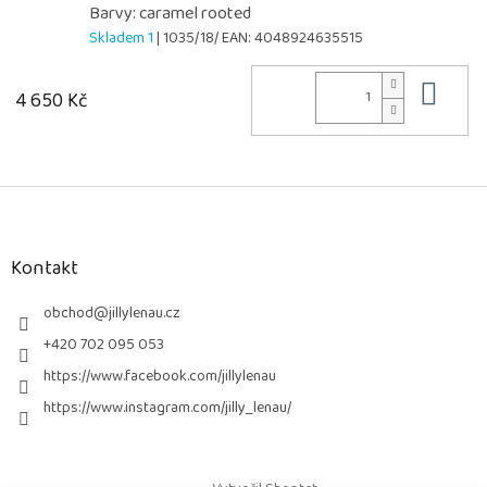
Barvy: caramel rooted
Skladem 1
| 1035/18/
EAN:
4048924635515
Do 
4 650 Kč
Z
á
p
a
Kontakt
t
í
obchod
@
jillylenau.cz
+420 702 095 053
https://www.facebook.com/jillylenau
https://www.instagram.com/jilly_lenau/