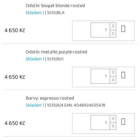
Odstín: bisquit blonde rooted
Skladem 1
| 1035/BLA
Do 
4 650 Kč
Odstín: metallic purple rooted
Skladem 1
| 1035/831
Do 
4 650 Kč
Barvy: espresso rooted
Skladem 1
| 1035/6/4
EAN:
4048924635478
Do 
4 650 Kč