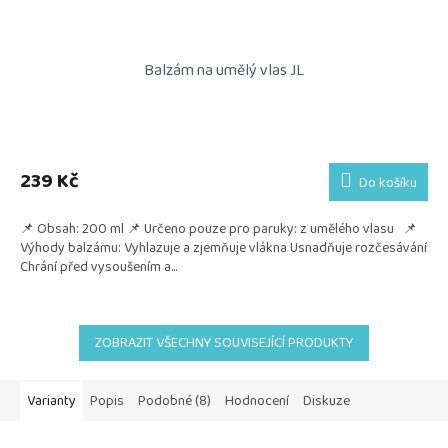
Balzám na umělý vlas JL
239 Kč
Do košíku
📌 Obsah: 200 ml 📌 Určeno pouze pro paruky: z umělého vlasu 📌
Výhody balzámu: Vyhlazuje a zjemňuje vlákna Usnadňuje rozčesávání
Chrání před vysoušením a...
ZOBRAZIT VŠECHNY SOUVISEJÍCÍ PRODUKTY
Varianty
Popis
Podobné (8)
Hodnocení
Diskuze