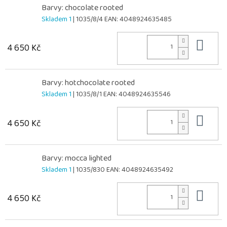
Barvy: chocolate rooted
Skladem 1
| 1035/8/4
EAN:
4048924635485
Do 
4 650 Kč
Barvy: hotchocolate rooted
Skladem 1
| 1035/8/1
EAN:
4048924635546
Do 
4 650 Kč
Barvy: mocca lighted
Skladem 1
| 1035/830
EAN:
4048924635492
Do 
4 650 Kč