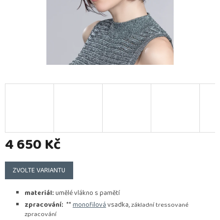
4 650 Kč
Měrná
cena:
ZVOLTE VARIANTU
materiál:
umělé vlákno s pamětí
zpracování:
**
monofilová
vsadka,
základní tressované
zpracování