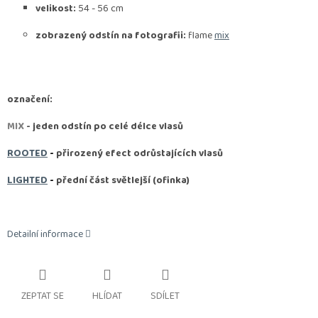
velikost:
54 - 56 cm
zobrazený odstín na fotografii:
flame
mix
označení:
MIX
- jeden odstín po celé délce vlasů
ROOTED
-
přirozený efect odrůstajících vlasů
LIGHTED
-
přední část světlejší (ofinka)
Detailní informace
ZEPTAT SE
HLÍDAT
SDÍLET