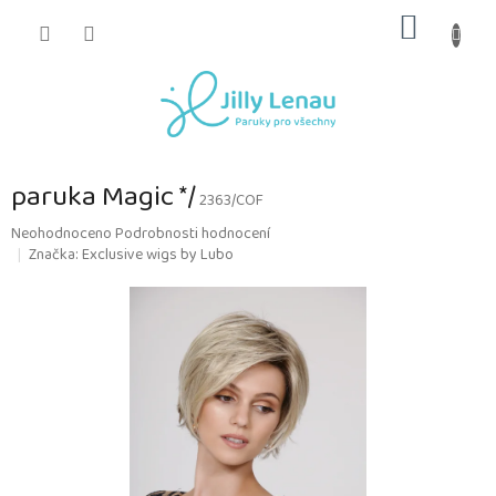
Přejít
NÁKUP
na
obsah
KOŠÍK
paruka Magic */
2363/COF
Průměrné
Neohodnoceno
Podrobnosti hodnocení
hodnocení
Značka:
Exclusive wigs by Lubo
produktu
je
0,0
z
5
hvězdiček.