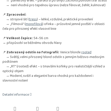
→ paměťový efekt – paruka si po umytí zachová původní tvar účesu
→ není vhodná pro tepelnou úpravu (nelze fénovat, žehlit, kulmovat)
📌
Zpracování:
→ strojové šití (
tress
) – lehké, vzdušné, praktické provedení
→ „Filmová“ (
monofilová
) ofinka – průsvitné jemné podšití v oblasti
čela pro přirozený efekt vlasové linie
📌
Velikost čepice:
54–56 cm
→ přizpůsobí se běžnému obvodu hlavy
📌
Zobrazený odstín na fotografii:
Venice blonde
rooted
→ Světlý, velmi přirozený blond odstín s jemným béžovo-medovým
podtónem
→ „RT“ (rooted) efekt – s tmavšími kořínky pro realističtější vzhled a
optický objem
→ Moderní, svěží a elegantní barva vhodná pro každodenní i
slavnostní nošení
Detailní informace