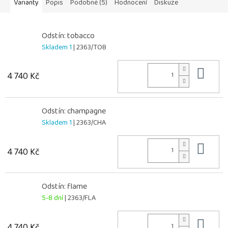
Varianty
Popis
Podobné (5)
Hodnocení
Diskuze
Odstín: tobacco
Skladem 1
| 2363/TOB
Do 
4 740 Kč
Odstín: champagne
Skladem 1
| 2363/CHA
Do 
4 740 Kč
Odstín: flame
5-8 dní
| 2363/FLA
Do 
4 740 Kč