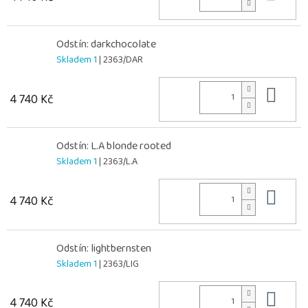
Odstín: darkchocolate
Skladem 1
| 2363/DAR
Do 
4 740 Kč
Odstín: L.A blonde rooted
Skladem 1
| 2363/L.A
Do 
4 740 Kč
Odstín: lightbernsten
Skladem 1
| 2363/LIG
Do 
4 740 Kč