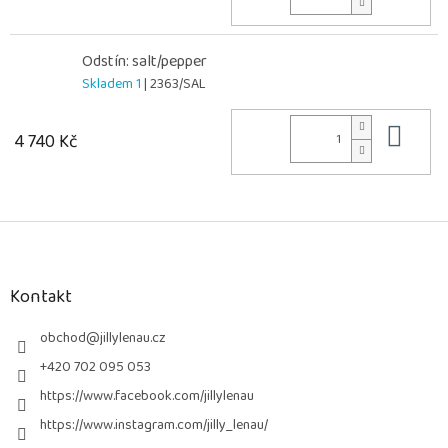
Odstín: salt/pepper
Skladem 1
| 2363/SAL
Do 
4 740 Kč
Z
á
p
a
Kontakt
t
í
obchod
@
jillylenau.cz
+420 702 095 053
https://www.facebook.com/jillylenau
https://www.instagram.com/jilly_lenau/