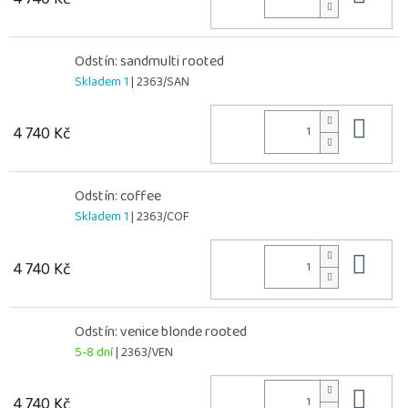
Odstín: sandmulti rooted
Skladem 1
| 2363/SAN
Do 
4 740 Kč
Odstín: coffee
Skladem 1
| 2363/COF
Do 
4 740 Kč
Odstín: venice blonde rooted
5-8 dní
| 2363/VEN
Do 
4 740 Kč