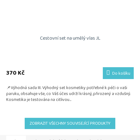
Cestovní set na umělý vlas JL
Průměrné
hodnocení
produktu
370 Kč
Do košíku
je
5,0
📌Výhodná sada III. Výhodný set kosmetiky potřebné k péči o vaši
z
paruku, obsahuje vše, co Váš účes udrží krásný, přirozený a vzdušný.
5
Kosmetika je testována na citlivou...
hvězdiček.
ZOBRAZIT VŠECHNY SOUVISEJÍCÍ PRODUKTY