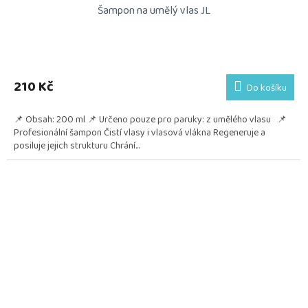
Šampon na umělý vlas JL
210 Kč
Do košíku
📌 Obsah: 200 ml 📌 Určeno pouze pro paruky: z umělého vlasu 📌
Profesionální šampon Čistí vlasy i vlasová vlákna Regeneruje a
posiluje jejich strukturu Chrání...