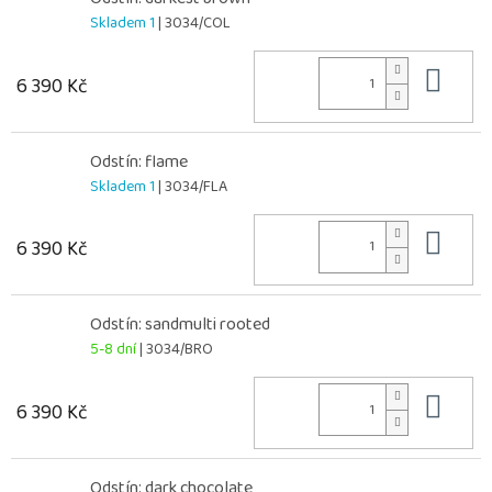
Skladem 1
| 3034/COL
Do 
6 390 Kč
Odstín: flame
Skladem 1
| 3034/FLA
Do 
6 390 Kč
Odstín: sandmulti rooted
5-8 dní
| 3034/BRO
Do 
6 390 Kč
Odstín: dark chocolate