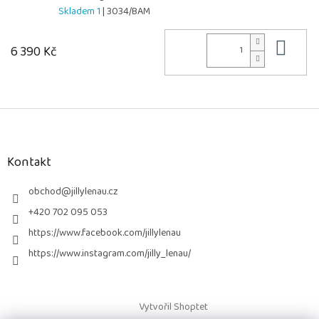
Skladem 1
| 3034/BAM
Do 
6 390 Kč
Z
á
p
a
Kontakt
t
í
obchod
@
jillylenau.cz
+420 702 095 053
https://www.facebook.com/jillylenau
https://www.instagram.com/jilly_lenau/
Vytvořil Shoptet