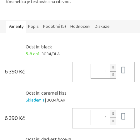
Kosmetika je testována na citlivou...
hvězdiček.
Varianty
Popis
Podobné (5)
Hodnocení
Diskuze
Odstín: black
5-8 dní
| 3034/BLA
Do 
6 390 Kč
Odstín: caramel kiss
Skladem 1
| 3034/CAR
Do 
6 390 Kč
Odstín: darkest brown