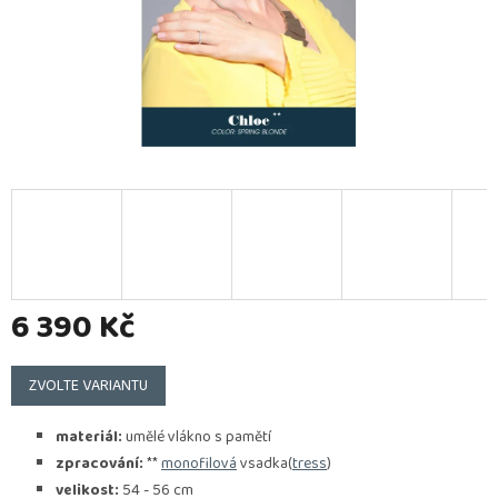
6 390 Kč
Měrná
cena:
ZVOLTE VARIANTU
materiál:
umělé vlákno s pamětí
zpracování:
**
monofilová
vsadka(
tress
)
velikost:
54 - 56 cm