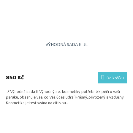
VÝHODNÁ SADA II. JL
850 Kč
Do košíku
📌Výhodná sada II. Výhodný set kosmetiky potřebné k péči o vaši
paruku, obsahuje vše, co Váš účes udrží krásný, přirozený a vzdušný.
Kosmetika je testována na citlivou...