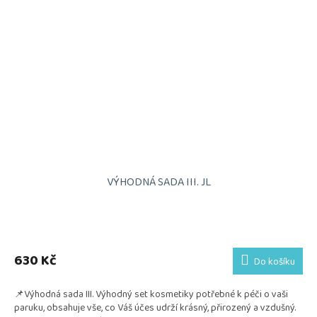
VÝHODNÁ SADA III. JL
Průměrné
hodnocení
produktu
630 Kč
Do košíku
je
5,0
📌Výhodná sada III. Výhodný set kosmetiky potřebné k péči o vaši
z
paruku, obsahuje vše, co Váš účes udrží krásný, přirozený a vzdušný.
5