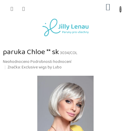
Přejít
NÁKUP
na
obsah
KOŠÍK
paruka Chloe ** sk
3034/COL
Průměrné
Neohodnoceno
Podrobnosti hodnocení
hodnocení
Značka:
Exclusive wigs by Lubo
produktu
je
0,0
z
5
hvězdiček.