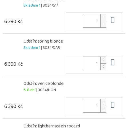
Skladem 1
| 3034/51/
Do 
6 390 Kč
Odstín: spring blonde
Skladem 1
| 3034/DAR
Do 
6 390 Kč
Odstín: venice blonde
5-8 dní
| 3034/HON
Do 
6 390 Kč
Odstín: lightbernastein rooted