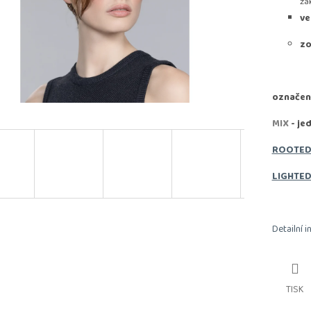
zá
ve
zo
označen
MIX
- je
ROOTE
LIGHTE
Detailní 
TISK