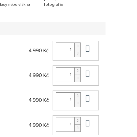
Vlasy nebo vlákna
fotografie
ávají jemné, hladké
ání před...
Do košíku
4 990 Kč
Do košíku
4 990 Kč
Do košíku
4 990 Kč
Do košíku
4 990 Kč