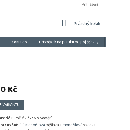
Přihlášení
NÁKUPNÍ
Prázdný košík
KOŠÍK
Kontakty
Příspěvek na paruku od pojišťovny
Vše o náku
90 Kč
E VARIANTU
teriál:
umělé vlákno s pamětí
racování:
***
monofilová
pěšinka +
monofilová
vsadka,