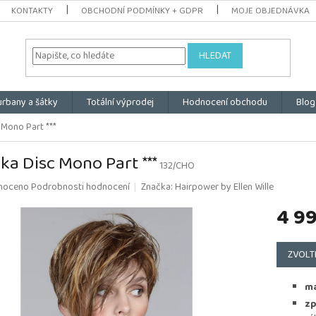
KONTAKTY
OBCHODNÍ PODMÍNKY + GDPR
MOJE OBJEDNÁVKA
HLEDAT
urbany a šátky
Totální výprodej
Hodnocení obchodu
Blog
 Mono Part ***
ka Disc Mono Part ***
132/CHO
é
noceno
Podrobnosti hodnocení
Značka:
Hairpower by Ellen Wille
ní
4 9
u
Měrná
cena:
ZVOLT
k.
ma
zp