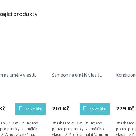
sející produkty
m na umělý vlas JL
Šampon na umělý vlas JL
Kondicion
Průměrné
hodnocení
produktu
Kč
210 Kč
279 Kč
Do košíku
Do košíku
je
5,0
ah: 200 ml 📌 Určeno
📌 Obsah: 200 ml 📌 Určeno
📌 Obsah: 
z
pro paruky: z umělého
pouze pro paruky: z umělého
pouze pro 
5
 📌Výhody balzámu:
vlasu 📌 Profesionální šampon
vlasu 📌Pr
hvězdiček.