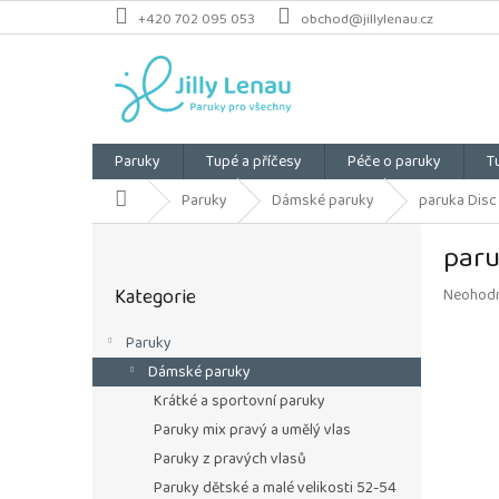
Přejít
+420 702 095 053
obchod@jillylenau.cz
na
obsah
Paruky
Tupé a příčesy
Péče o paruky
T
Domů
Paruky
Dámské paruky
paruka Disc
P
paru
o
Přeskočit
s
Kategorie
Průměrn
Neohod
kategorie
t
hodnoce
r
produkt
Paruky
a
je
Dámské paruky
n
0,0
z
n
Krátké a sportovní paruky
5
í
Paruky mix pravý a umělý vlas
hvězdiče
p
Paruky z pravých vlasů
a
Paruky dětské a malé velikosti 52-54