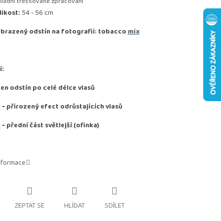
kladní tressované zpracování
likost:
54 - 56 cm
brazený odstín na fotografii: tobacco
mix
í:
den odstín po celé délce vlasů
D
-
přirozený efect odrůstajících vlasů
D
-
přední část světlejší (ofinka)
informace
ZEPTAT SE
HLÍDAT
SDÍLET