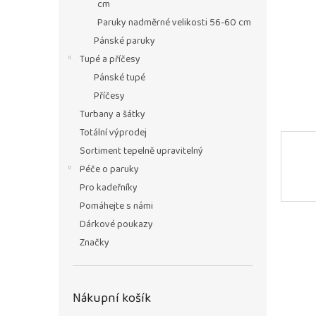
n
cm
e
Paruky nadměrné velikosti 56-60 cm
l
Pánské paruky
Tupé a příčesy
Pánské tupé
Příčesy
Turbany a šátky
Totální výprodej
Sortiment tepelně upravitelný
Péče o paruky
Pro kadeřníky
Pomáhejte s námi
Dárkové poukazy
Značky
Nákupní košík