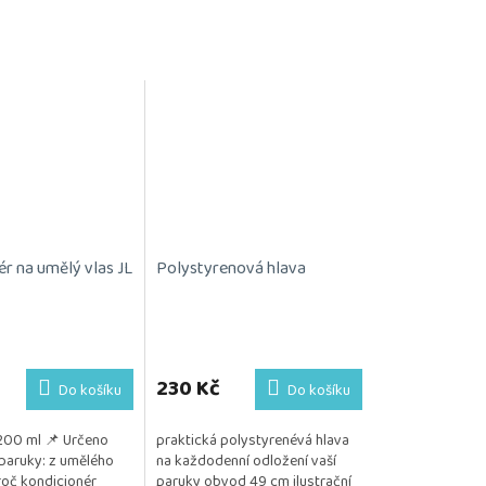
ér na umělý vlas JL
Polystyrenová hlava
230 Kč
Do košíku
Do košíku
200 ml 📌 Určeno
praktická polystyrenévá hlava
paruky: z umělého
na každodenní odložení vaší
oč kondicionér
paruky obvod 49 cm ilustrační