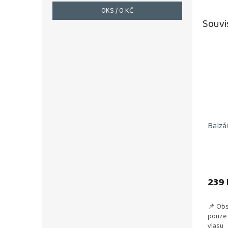
0
KS /
0 KČ
Souvi
Balzá
239 
📌 Obs
pouze 
vlasu