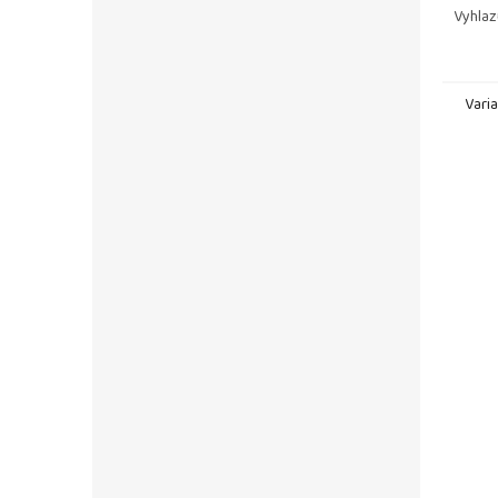
Vyhlaz
Usnadň
před v
Vari