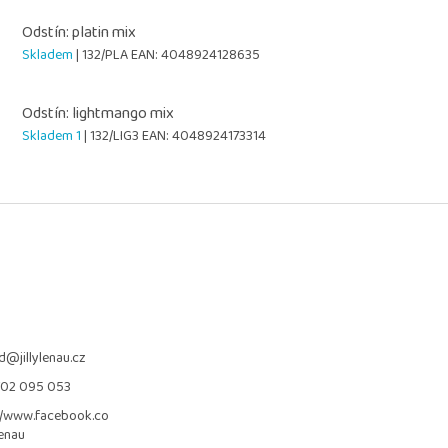
Odstín: platin mix
Skladem
| 132/PLA
EAN:
4048924128635
Odstín: lightmango mix
Skladem 1
| 132/LIG3
EAN:
4048924173314
d
@
jillylenau.cz
702 095 053
//www.facebook.co
lenau