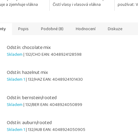
uje a zjemňuje vlákna
Čistí vlasy i vlasová vlákna
používat: 
uje rozčesávání Chrání
Regeneruje a posiluje jejich
paruky zůst
ysoušením a...
strukturu Chrání...
a lesklé Chr
anty
Popis
Podobné (8)
Hodnocení
Diskuze
Odstín: chocolate mix
Skladem
| 132/CHO
EAN:
4048924128598
Odstín: hazelnut mix
Skladem 1
| 132/HAZ
EAN:
4048924101430
Odstín: bernstein/rooted
Skladem
| 132/BER
EAN:
4048924050899
Odstín: auburn/rooted
Skladem 1
| 132/AUB
EAN:
4048924050905