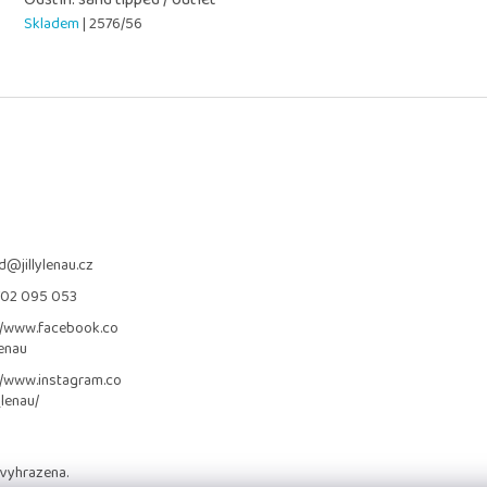
Skladem
| 2576/56
d
@
jillylenau.cz
702 095 053
//www.facebook.co
lenau
//www.instagram.co
_lenau/
 vyhrazena.