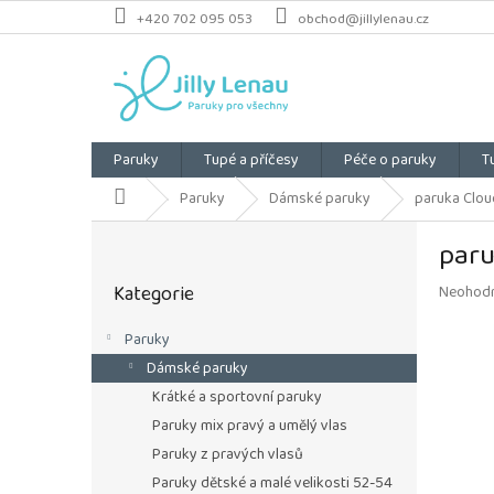
Přejít
+420 702 095 053
obchod@jillylenau.cz
na
obsah
Paruky
Tupé a příčesy
Péče o paruky
T
Domů
Paruky
Dámské paruky
paruka Cloud
P
paru
o
Přeskočit
s
Kategorie
Průměrn
Neohod
kategorie
t
hodnoce
r
produkt
Paruky
a
je
Dámské paruky
n
0,0
z
n
Krátké a sportovní paruky
5
í
Paruky mix pravý a umělý vlas
hvězdiče
p
Paruky z pravých vlasů
a
Paruky dětské a malé velikosti 52-54