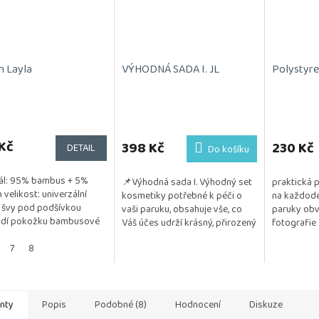
n Layla
VÝHODNÁ SADA I. JL
Polystyre
Kč
398 Kč
230 Kč
DETAIL
Do košíku
ál: 95% bambus + 5%
📌Výhodná sada I. Výhodný set
praktická 
n velikost: univerzální
kosmetiky potřebné k péči o
na každode
 švy pod podšívkou
vaši paruku, obsahuje vše, co
paruky obv
ždí pokožku bambusové
Váš účes udrží krásný, přirozený
fotografie
 má antibakteriální účinky
a vzdušný. Kosmetika je
 napomáhá...
7
8
testována na citlivou...
anty
Popis
Podobné (8)
Hodnocení
Diskuze