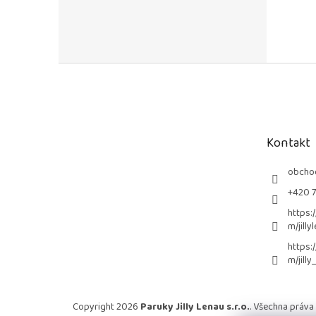
Z
á
p
a
t
Kontakt
í
obcho
+420 
https:
m/jilly
https:
m/jilly
Copyright 2026
Paruky Jilly Lenau s.r.o.
. Všechna práva