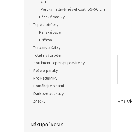
n
cm
e
Paruky nadměrné velikosti 56-60 cm
l
Pánské paruky
Tupé a příčesy
Pánské tupé
Příčesy
Turbany a šátky
Totální výprodej
Sortiment tepelně upravitelný
Péče o paruky
Pro kadeřníky
Pomáhejte s námi
Dárkové poukazy
Souvi
Značky
Nákupní košík