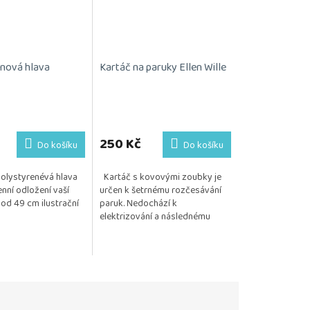
nová hlava
Kartáč na paruky Ellen Wille
Průměrné
hodnocení
produktu
250 Kč
Do košíku
Do košíku
je
5,0
polystyrenévá hlava
Kartáč s kovovými zoubky je
z
nní odložení vaší
určen k šetrnému rozčesávání
5
od 49 cm ilustrační
paruk. Nedochází k
hvězdiček.
elektrizování a následnému
vytrhávání vlasu. Posíláme 1 kus.