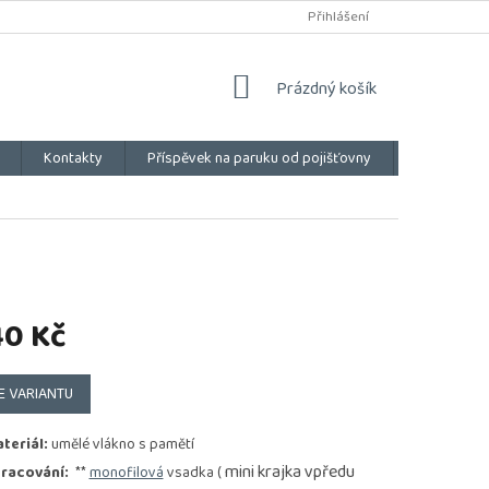
Přihlášení
NÁKUPNÍ
Prázdný košík
KOŠÍK
Kontakty
Příspěvek na paruku od pojišťovny
Vše o náku
40 Kč
E VARIANTU
teriál:
umělé vlákno s pamětí
mini krajka vpředu
racování:
**
monofilová
vsadka (