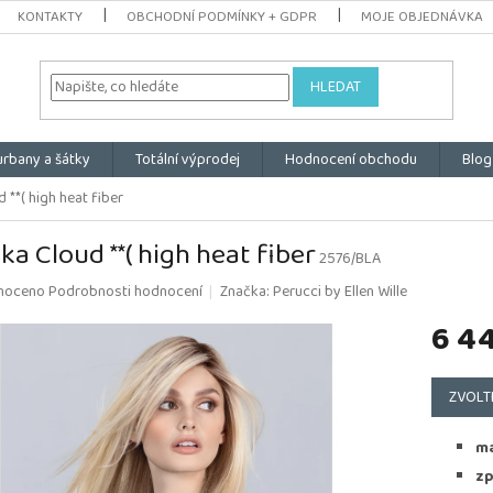
KONTAKTY
OBCHODNÍ PODMÍNKY + GDPR
MOJE OBJEDNÁVKA
HLEDAT
urbany a šátky
Totální výprodej
Hodnocení obchodu
Blog
 **( high heat fiber
ka Cloud **( high heat fiber
2576/BLA
é
noceno
Podrobnosti hodnocení
Značka:
Perucci by Ellen Wille
ní
6 4
u
Měrná
cena:
ZVOLT
k.
ma
zp