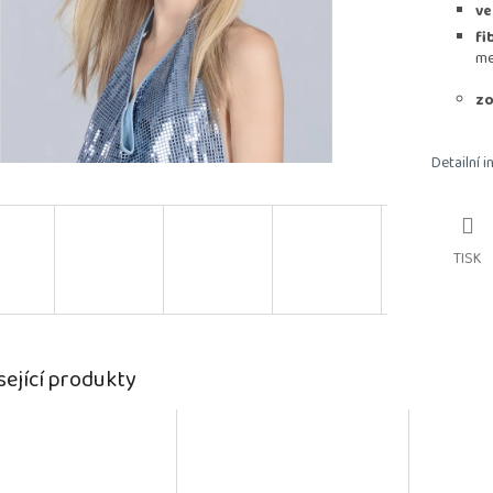
ve
fi
me
zo
Detailní 
TISK
sející produkty