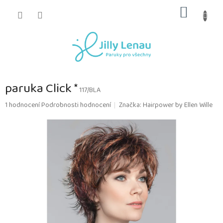
Přejít
NÁKUP
na
obsah
KOŠÍK
paruka Click *
117/BLA
Průměrné
1 hodnocení
Podrobnosti hodnocení
Značka:
Hairpower by Ellen Wille
hodnocení
produktu
je
5,0
z
5
hvězdiček.