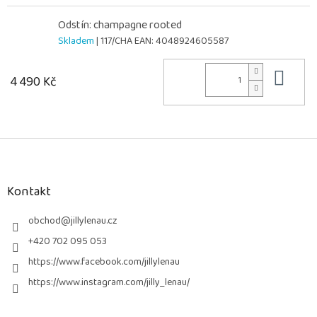
Odstín: champagne rooted
Skladem
| 117/CHA
EAN:
4048924605587
Do 
4 490 Kč
Z
á
p
a
Kontakt
t
í
obchod
@
jillylenau.cz
+420 702 095 053
https://www.facebook.com/jillylenau
https://www.instagram.com/jilly_lenau/