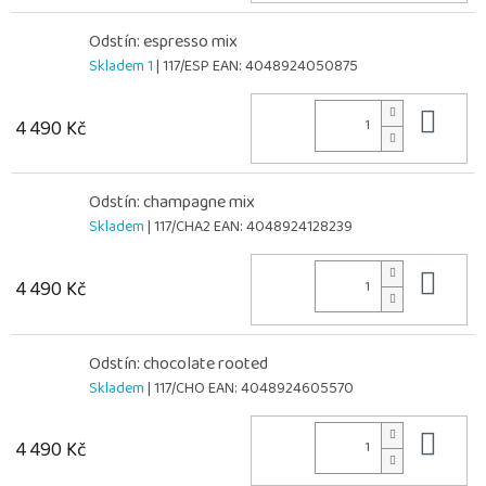
Odstín: espresso mix
Skladem 1
| 117/ESP
EAN:
4048924050875
Do 
4 490 Kč
Odstín: champagne mix
Skladem
| 117/CHA2
EAN:
4048924128239
Do 
4 490 Kč
Odstín: chocolate rooted
Skladem
| 117/CHO
EAN:
4048924605570
Do 
4 490 Kč