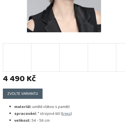
4 490 Kč
Měrná
cena:
ZVOLTE VARIANTU
materiál:
umělé vlákno s pamětí
zpracování:
* strojové šití (
tress
)
velikost:
54 - 56 cm