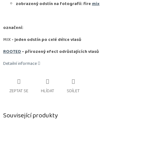
zobrazený odstín na fotografii: fire
mix
označení:
MIX
- jeden odstín po celé délce vlasů
ROOTED
-
přirozený efect odrůstajících vlasů
Detailní informace
ZEPTAT SE
HLÍDAT
SDÍLET
Související produkty