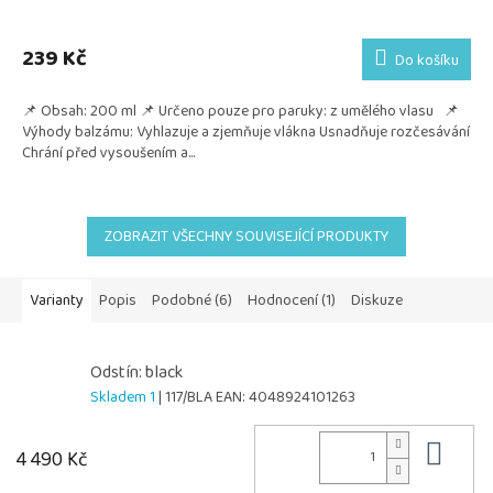
239 Kč
Do košíku
📌 Obsah: 200 ml 📌 Určeno pouze pro paruky: z umělého vlasu 📌
Výhody balzámu: Vyhlazuje a zjemňuje vlákna Usnadňuje rozčesávání
Chrání před vysoušením a...
ZOBRAZIT VŠECHNY SOUVISEJÍCÍ PRODUKTY
Varianty
Popis
Podobné (6)
Hodnocení (1)
Diskuze
Odstín: black
Skladem 1
| 117/BLA
EAN:
4048924101263
Do 
4 490 Kč