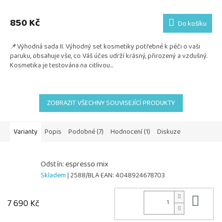
850 Kč
Do košíku
📌Výhodná sada II. Výhodný set kosmetiky potřebné k péči o vaši
paruku, obsahuje vše, co Váš účes udrží krásný, přirozený a vzdušný.
Kosmetika je testována na citlivou...
ZOBRAZIT VŠECHNY SOUVISEJÍCÍ PRODUKTY
Varianty
Popis
Podobné (7)
Hodnocení (1)
Diskuze
Odstín: espresso mix
Skladem
| 2588/BLA
EAN:
4048924678703
Do 
7 690 Kč