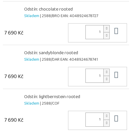
Odstín: chocolate rooted
Skladem
| 2588/BRO
EAN:
4048924678727
Do 
7 690 Kč
Odstín: sandyblonde rooted
Skladem
| 2588/DAR
EAN:
4048924678741
Do 
7 690 Kč
Odstín: lightbernstein rooted
Skladem
| 2588/COF
Do 
7 690 Kč