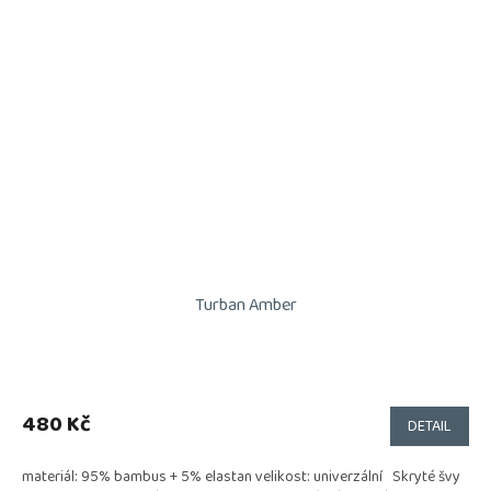
Turban Amber
Průměrné
hodnocení
produktu
480 Kč
DETAIL
je
5,0
materiál: 95% bambus + 5% elastan velikost: univerzální Skryté švy
z