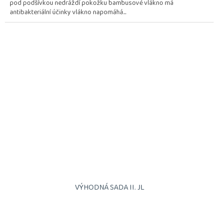
pod podšívkou nedráždí pokožku bambusové vlákno má
5
antibakteriální účinky vlákno napomáhá...
hvězdiček.
VÝHODNÁ SADA II. JL