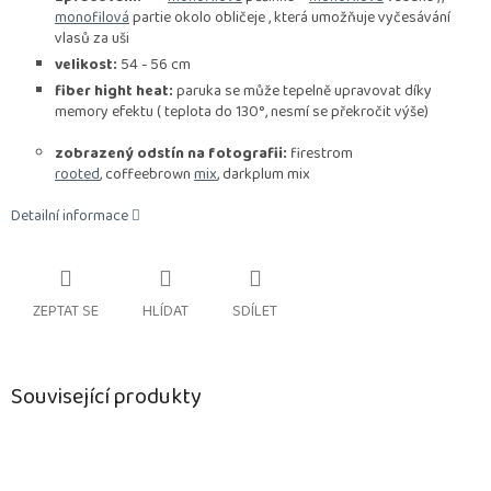
monofilová
partie okolo obličeje , která umožňuje vyčesávání
vlasů za uši
velikost:
54 - 56 cm
fiber hight heat:
paruka se může tepelně upravovat díky
memory efektu ( teplota do 130°, nesmí se překročit výše)
zobrazený odstín na fotografii:
firestrom
rooted
,
coffeebrown
mix
, darkplum mix
Detailní informace
ZEPTAT SE
HLÍDAT
SDÍLET
Související produkty