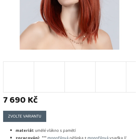
7 690 Kč
Měrná
cena:
ZVOLTE VARIANTU
materiál:
umělé vlákno s pamětí
zpracování:
***
monofilová
pěšinka +
monofilová
vsadka //