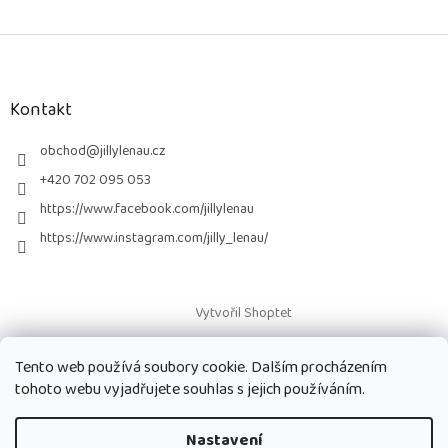
Z
á
p
a
Kontakt
t
í
obchod
@
jillylenau.cz
+420 702 095 053
https://www.facebook.com/jillylenau
https://www.instagram.com/jilly_lenau/
Vytvořil Shoptet
Tento web používá soubory cookie. Dalším procházením
Copyright 2026
Paruky Jilly Lenau s.r.o.
. Všechna práva vyhrazena.
tohoto webu vyjadřujete souhlas s jejich používáním.
Nastavení