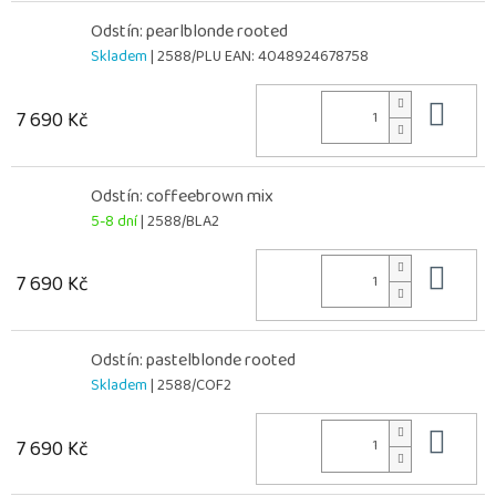
Odstín: pearlblonde rooted
Skladem
| 2588/PLU
EAN:
4048924678758
Do 
7 690 Kč
Odstín: coffeebrown mix
5-8 dní
| 2588/BLA2
Do 
7 690 Kč
Odstín: pastelblonde rooted
Skladem
| 2588/COF2
Do 
7 690 Kč