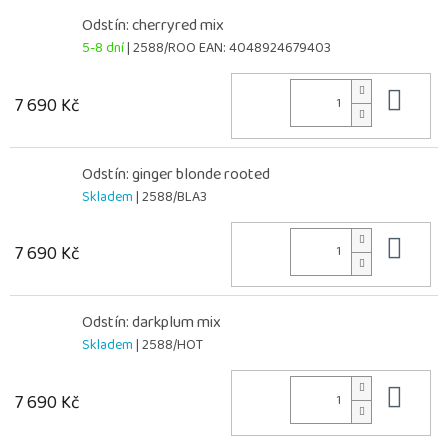
Odstín: cherryred mix
5-8 dní
| 2588/ROO
EAN:
4048924679403
Do 
7 690 Kč
Odstín: ginger blonde rooted
Skladem
| 2588/BLA3
Do 
7 690 Kč
Odstín: darkplum mix
Skladem
| 2588/HOT
Do 
7 690 Kč