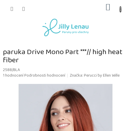
Přejít
NÁKUP
na
obsah
KOŠÍK
paruka Drive Mono Part ***// high heat
fiber
2588/BLA
Průměrné
1 hodnocení
Podrobnosti hodnocení
Značka:
Perucci by Ellen Wille
hodnocení
produktu
je
5,0
z
5
hvězdiček.