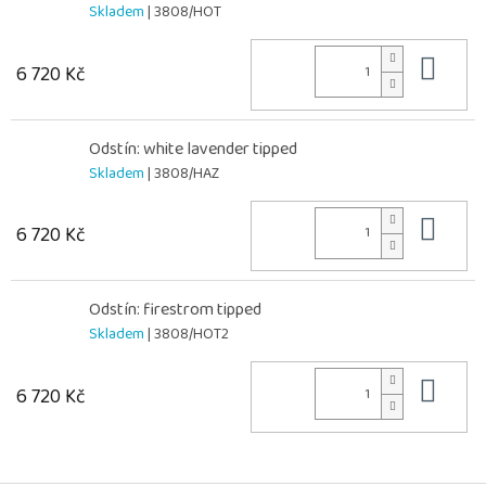
Skladem
| 3808/HOT
Do 
6 720 Kč
Odstín: white lavender tipped
Skladem
| 3808/HAZ
Do 
6 720 Kč
Odstín: firestrom tipped
Skladem
| 3808/HOT2
Do 
6 720 Kč