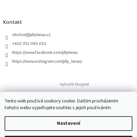
Z
á
p
a
Kontakt
t
í
obchod
@
jillylenau.cz
+420 702 095 053
https://www.facebook.com/jillylenau
https://www.instagram.com/jilly_lenau/
Vytvořil Shoptet
Tento web používá soubory cookie. Dalším procházením
Copyright 2026
Paruky Jilly Lenau s.r.o.
. Všechna práva vyhrazena.
tohoto webu vyjadřujete souhlas s jejich používáním.
Nastavení