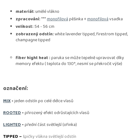
materiál:
umělé vlákno
zpracování:
***
monofilová
pěšinka +
monofilová
vsadka
velikost:
54 - 56 cm
zobrazený odstín:
white lavender tipped, firestrom tipped,
champagne tipped
fiber hight heat :
paruka se může tepelně
upravovat díky
memory efektu ( teplota do 130°, nesmí se překročit výše)
označení:
MIX
-
jeden odstín po celé délce vlasů
ROOTED
-
přirozený efekt odrůstajících vlasů
LIGHTED
-
přední část světlejší (ofinka)
TIPPED –
špičky vlákna světlejší odstín