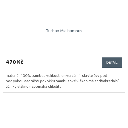
Turban Mia bambus
470 Kč
DETAIL
materiál: 100% bambus velikost: univerzální skryté švy pod
podšívkou nedráždí pokožku bambusové vlákno má antibakteriální
účinky vlákno napomáhá chladit...