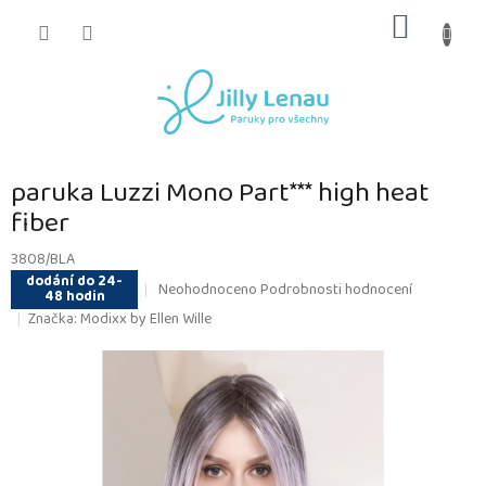
Přejít
NÁKUP
na
obsah
KOŠÍK
paruka Luzzi Mono Part*** high heat
fiber
3808/BLA
dodání do 24-
Průměrné
Neohodnoceno
Podrobnosti hodnocení
48 hodin
hodnocení
Značka:
Modixx by Ellen Wille
produktu
je
0,0
z
5
hvězdiček.