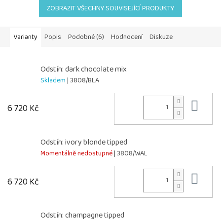
ZOBRAZIT VŠECHNY SOUVISEJÍCÍ PRODUKTY
Varianty
Popis
Podobné (6)
Hodnocení
Diskuze
Odstín: dark chocolate mix
Skladem
| 3808/BLA
Do 
6 720 Kč
Odstín: ivory blonde tipped
Momentálně nedostupné
| 3808/WAL
Do 
6 720 Kč
Odstín: champagne tipped