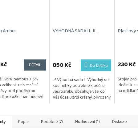
n Amber
VÝHODNÁ SADA II. JL
Plastový 
rné
cení
ktu
 Kč
230 Kč
850 Kč
DETAIL
Do košíku
ál: 95% bambus + 5%
Stojan pro 
📌Výhodná sada II. Výhodný set
n velikost: univerzální
Ideální k s
kosmetiky potřebné k péči o
 švy pod podšívkou
na odklládá
vaši paruku, obsahuje vše, co
ček.
ždí pokožku bambusové
Váš účes udrží krásný, přirozený
 má antibakteriální účinky
a vzdušný. Kosmetika je
 napomáhá...
testována na citlivou...
anty
Popis
Podobné (7)
Hodnocení (1)
Diskuze