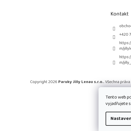
a
t
Kontakt
í
obcho
+420 
https:
m/jilly
https:
m/jilly
Copyright 2026
Paruky Jilly Lenau s.r.o.
. Všechna práva
Tento web po
vyjadřujete s
Nastaven