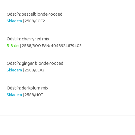
Odstín: pastelblonde rooted
Skladem
| 2588/COF2
Odstín: cherryred mix
5-8 dní
| 2588/ROO
EAN:
4048924679403
Odstín: ginger blonde rooted
Skladem
| 2588/BLA3
Odstín: darkplum mix
Skladem
| 2588/HOT