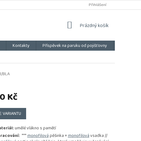
Přihlášení
NÁKUPNÍ
Prázdný košík
KOŠÍK
Kontakty
Příspěvek na paruku od pojišťovny
Vše o náku
8/BLA
0 Kč
E VARIANTU
teriál:
umělé vlákno s pamětí
racování:
***
monofilová
pěšinka +
monofilová
vsadka //