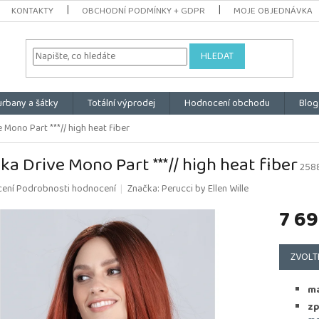
KONTAKTY
OBCHODNÍ PODMÍNKY + GDPR
MOJE OBJEDNÁVKA
HLEDAT
urbany a šátky
Totální výprodej
Hodnocení obchodu
Blog
 Mono Part ***// high heat fiber
ka Drive Mono Part ***// high heat fiber
258
é
cení
Podrobnosti hodnocení
Značka:
Perucci by Ellen Wille
ní
7 69
u
Měrná
cena:
ZVOLT
k.
ma
zp