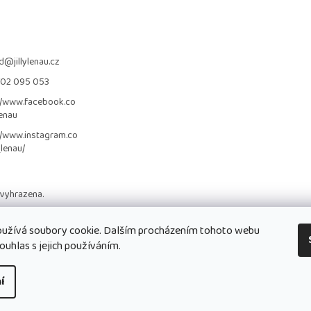
d
@
jillylenau.cz
702 095 053
//www.facebook.co
lenau
//www.instagram.co
_lenau/
 vyhrazena.
užívá soubory cookie. Dalším procházením tohoto webu
ouhlas s jejich používáním.
í