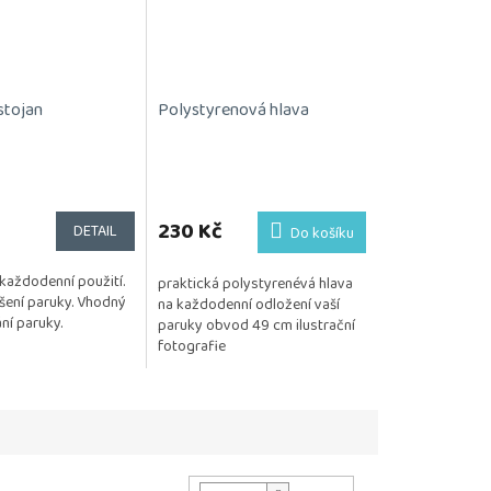
stojan
Polystyrenová hlava
230 Kč
DETAIL
Do košíku
každodenní použití.
praktická polystyrenévá hlava
ušení paruky. Vhodný
na každodenní odložení vaší
ní paruky.
paruky obvod 49 cm ilustrační
fotografie