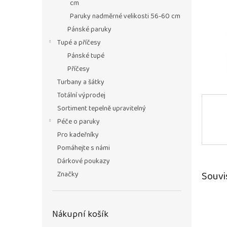
n
cm
e
Paruky nadměrné velikosti 56-60 cm
l
Pánské paruky
Tupé a příčesy
Pánské tupé
Příčesy
Turbany a šátky
Totální výprodej
Sortiment tepelně upravitelný
Péče o paruky
Pro kadeřníky
Pomáhejte s námi
Dárkové poukazy
Souvi
Značky
Nákupní košík