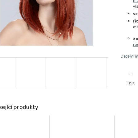
mo
vl
ve
fi
me
zo
ro
Detailní 
TISK
sející produkty