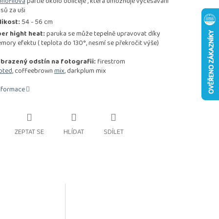
nofilová
partie okolo obličeje , která umožňuje vyčesávání
asů za uši
likost:
54 - 56 cm
ber hight heat:
paruka se může tepelně upravovat díky
mory efektu ( teplota do 130°, nesmí se překročit výše)
brazený odstín na fotografii:
firestrom
oted
,
coffeebrown
mix
, darkplum mix
informace
ZEPTAT SE
HLÍDAT
SDÍLET