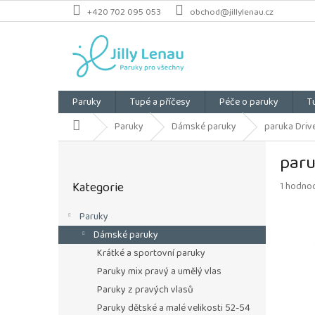
Přejít
+420 702 095 053
obchod@jillylenau.cz
na
obsah
Paruky
Tupé a příčesy
Péče o paruky
T
Domů
Paruky
Dámské paruky
paruka Drive
P
paru
o
Přeskočit
s
Kategorie
Průměrn
1 hodno
kategorie
t
hodnoce
r
produkt
Paruky
a
je
Dámské paruky
n
5,0
z
n
Krátké a sportovní paruky
5
í
Paruky mix pravý a umělý vlas
hvězdiče
p
Paruky z pravých vlasů
a
Paruky dětské a malé velikosti 52-54