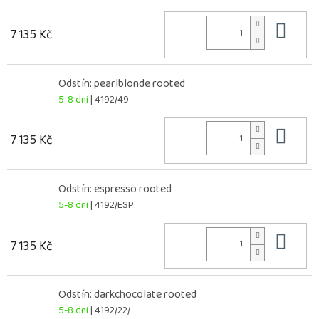
Do 
7 135 Kč
Odstín: pearlblonde rooted
5-8 dní
| 4192/49
Do 
7 135 Kč
Odstín: espresso rooted
5-8 dní
| 4192/ESP
Do 
7 135 Kč
Odstín: darkchocolate rooted
5-8 dní
| 4192/22/