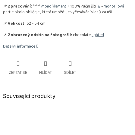
📌
Zpracování:
*****
monofilament
+ 100% ruční šití
//
-
monofilová
partie okolo obličeje , která umožňuje vyčesávání vlasů za uši
📌
Velikost:
52 - 54 cm
📌
Zobrazený odstín na fotografii:
chocolate
lighted
Detailní informace
ZEPTAT SE
HLÍDAT
SDÍLET
Související produkty