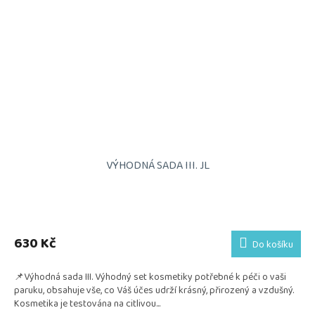
VÝHODNÁ SADA III. JL
Průměrné
hodnocení
produktu
630 Kč
Do košíku
je
5,0
📌Výhodná sada III. Výhodný set kosmetiky potřebné k péči o vaši
z
paruku, obsahuje vše, co Váš účes udrží krásný, přirozený a vzdušný.
5
Kosmetika je testována na citlivou...
hvězdiček.