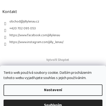
á
p
a
Kontakt
t
í
obchod
@
jillylenau.cz
+420 702 095 053
https://www.facebook.com/jillylenau
https://www.instagram.com/jilly_lenau/
Vytvořil Shoptet
Tento web používá soubory cookie. Dalším procházením
Copyright 2026
Paruky Jilly Lenau s.r.o.
. Všechna práva vyhrazena.
tohoto webu vyjadřujete souhlas s jejich používáním.
Nastavení
Souhlasím