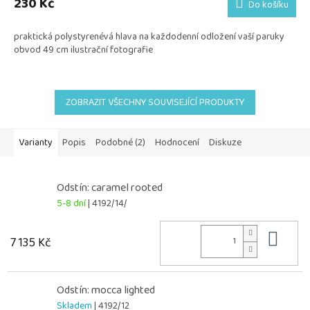
230 Kč
Do košíku
praktická polystyrenévá hlava na každodenní odložení vaší paruky
obvod 49 cm ilustrační fotografie
ZOBRAZIT VŠECHNY SOUVISEJÍCÍ PRODUKTY
Varianty
Popis
Podobné (2)
Hodnocení
Diskuze
Odstín: caramel rooted
5-8 dní
| 4192/14/
Do 
7 135 Kč
Odstín: mocca lighted
Skladem
| 4192/12