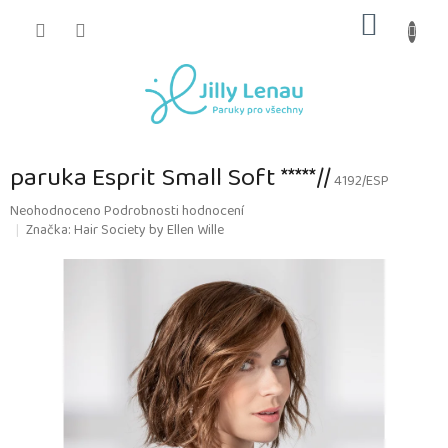
Přejít
NÁKUP
na
obsah
KOŠÍK
paruka Esprit Small Soft *****//
4192/ESP
Průměrné
Neohodnoceno
Podrobnosti hodnocení
hodnocení
Značka:
Hair Society by Ellen Wille
produktu
je
0,0
z
5
hvězdiček.