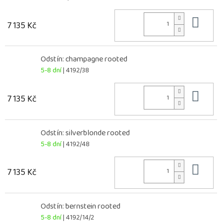
Do 
7 135 Kč
Odstín: champagne rooted
5-8 dní
| 4192/38
Do 
7 135 Kč
Odstín: silverblonde rooted
5-8 dní
| 4192/48
Do 
7 135 Kč
Odstín: bernstein rooted
5-8 dní
| 4192/14/2