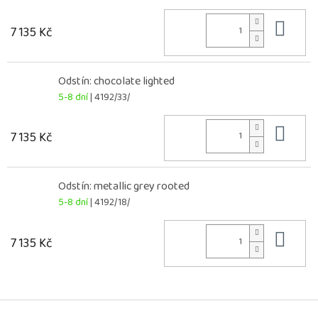
Do 
7 135 Kč
Odstín: chocolate lighted
5-8 dní
| 4192/33/
Do 
7 135 Kč
Odstín: metallic grey rooted
5-8 dní
| 4192/18/
Do 
7 135 Kč
Z