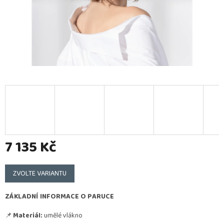
7 135 Kč
Měrná
cena:
ZVOLTE VARIANTU
ZÁKLADNÍ INFORMACE O PARUCE
📌
Materiál:
umělé vlákno