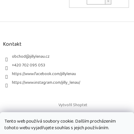
Z
á
p
a
Kontakt
t
í
obchod
@
jillylenau.cz
+420 702 095 053
https://www.facebook.com/jillylenau
https://www.instagram.com/jilly_lenau/
Vytvořil Shoptet
Tento web používá soubory cookie. Dalším procházením
Copyright 2026
Paruky Jilly Lenau s.r.o.
. Všechna práva vyhrazena.
tohoto webu vyjadřujete souhlas s jejich používáním.