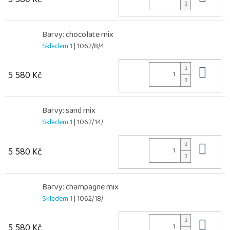
Barvy: chocolate mix
Skladem 1
| 1062/8/4
Do 
5 580 Kč
Barvy: sand mix
Skladem 1
| 1062/14/
Do 
5 580 Kč
Barvy: champagne mix
Skladem 1
| 1062/18/
Do 
5 580 Kč