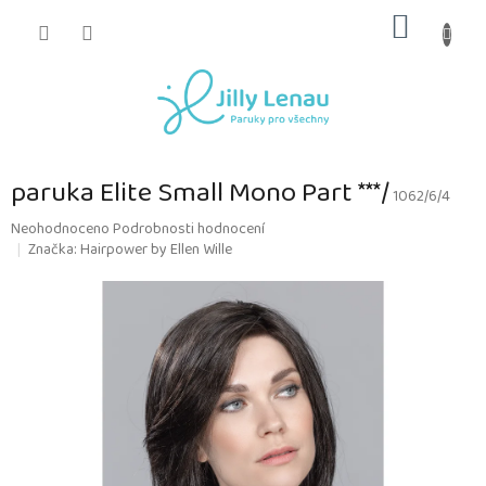
Přejít
NÁKUP
na
obsah
KOŠÍK
paruka Elite Small Mono Part ***/
1062/6/4
Průměrné
Neohodnoceno
Podrobnosti hodnocení
hodnocení
Značka:
Hairpower by Ellen Wille
produktu
je
0,0
z
5
hvězdiček.