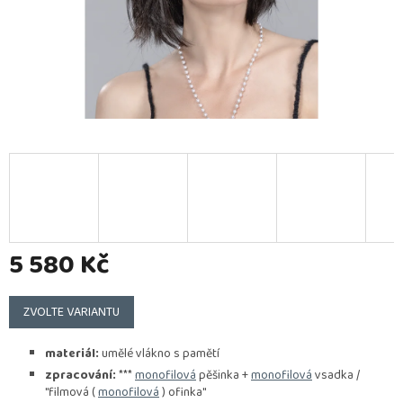
5 580 Kč
Měrná
cena:
ZVOLTE VARIANTU
materiál:
umělé vlákno s pamětí
zpracování:
***
monofilová
pěšinka +
monofilová
vsadka /
"filmová (
monofilová
) ofinka"