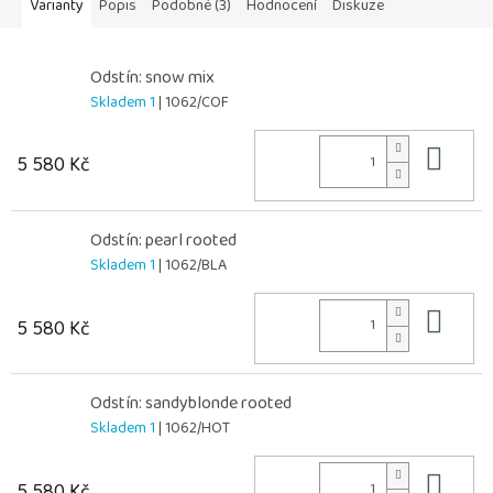
Varianty
Popis
Podobné (3)
Hodnocení
Diskuze
Odstín: snow mix
Skladem 1
| 1062/COF
Do 
5 580 Kč
Odstín: pearl rooted
Skladem 1
| 1062/BLA
Do 
5 580 Kč
Odstín: sandyblonde rooted
Skladem 1
| 1062/HOT
Do 
5 580 Kč