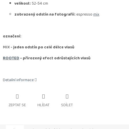
velikost:
52-54 cm
zobrazený odstín na fotografii:
espresso
mix
označení:
MIX
- jeden odstín po celé délce vlasů
ROOTED
-
přirozený efect odrůstajících vlasů
Detailní informace
ZEPTAT SE
HLÍDAT
SDÍLET