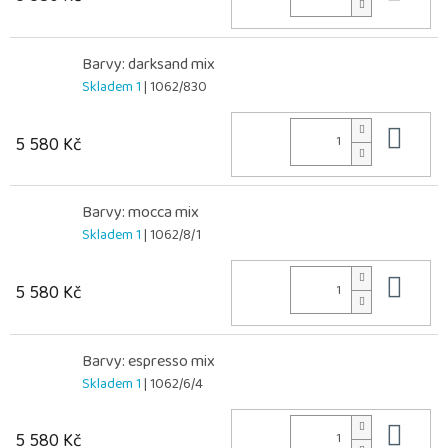
Barvy: darksand mix
Skladem 1
| 1062/830
Do 
5 580 Kč
Barvy: mocca mix
Skladem 1
| 1062/8/1
Do 
5 580 Kč
Barvy: espresso mix
Skladem 1
| 1062/6/4
Do 
5 580 Kč