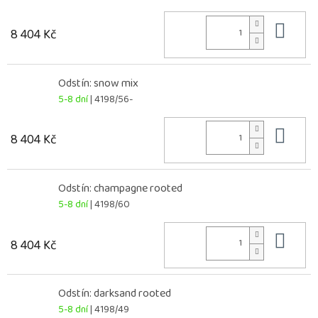
Do 
8 404 Kč
Odstín: snow mix
5-8 dní
| 4198/56-
Do 
8 404 Kč
Odstín: champagne rooted
5-8 dní
| 4198/60
Do 
8 404 Kč
Odstín: darksand rooted
5-8 dní
| 4198/49