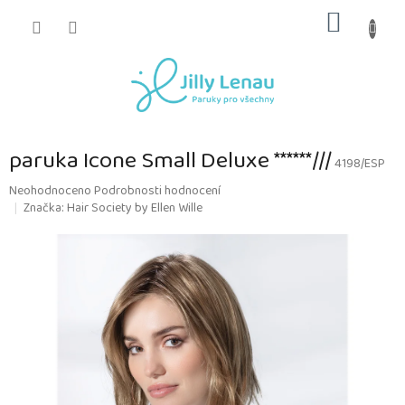
Přejít
NÁKUP
na
obsah
KOŠÍK
paruka Icone Small Deluxe ******///
4198/ESP
Průměrné
Neohodnoceno
Podrobnosti hodnocení
hodnocení
Značka:
Hair Society by Ellen Wille
produktu
je
0,0
z
5
hvězdiček.