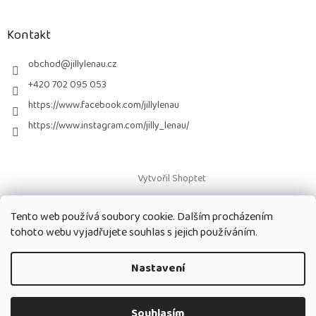
á
p
a
Kontakt
t
í
obchod
@
jillylenau.cz
+420 702 095 053
https://www.facebook.com/jillylenau
https://www.instagram.com/jilly_lenau/
Vytvořil Shoptet
Tento web používá soubory cookie. Dalším procházením
Copyright 2026
Paruky Jilly Lenau s.r.o.
. Všechna práva vyhrazena.
tohoto webu vyjadřujete souhlas s jejich používáním.
Nastavení
Souhlasím