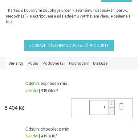
5,0
Kartáč s kovovými zoubky je určen k šetrnému rozčesávání paruk.
z
Nedochází k elektrizování a následnému vytrhávání vlasu. Posíláme 1
5
kus.
hvězdiček.
ZOBRAZIT VŠECHNY SOUVISEJÍCÍ PRODUKTY
Varianty
Popis
Podobné (2)
Hodnocení
Diskuze
Odstín: espresso mix
5-8 dní
| 4198/ESP
Do 
8 404 Kč
Odstín: chocolate mix
5-8 dní
| 4198/18/