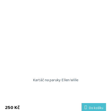
Kartáč na paruky Ellen Wille
Průměrné
hodnocení
produktu
250 Kč
Do košíku
je