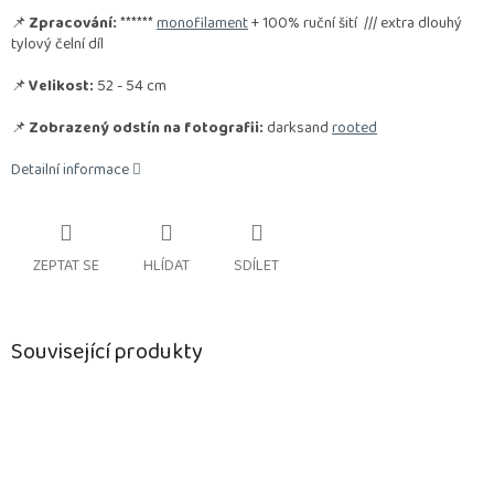
📌
Zpracování:
******
monofilament
+ 100% ruční šití /// extra dlouhý
tylový čelní díl
📌
Velikost:
52 - 54 cm
📌
Zobrazený odstín na fotografii:
darksand
rooted
Detailní informace
ZEPTAT SE
HLÍDAT
SDÍLET
Související produkty