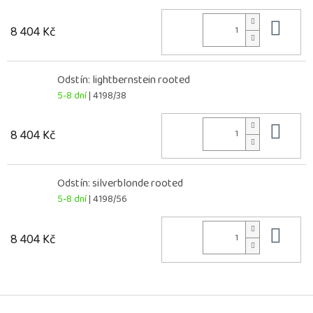
Do 
8 404 Kč
Odstín: lightbernstein rooted
5-8 dní
| 4198/38
Do 
8 404 Kč
Odstín: silverblonde rooted
5-8 dní
| 4198/56
Do 
8 404 Kč
Z