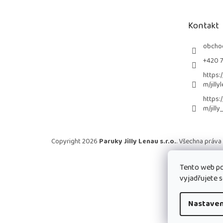
a
t
Kontakt
í
obcho
+420 
https:
m/jilly
https:
m/jilly
Copyright 2026
Paruky Jilly Lenau s.r.o.
. Všechna práva
Tento web po
vyjadřujete s
Nastaven