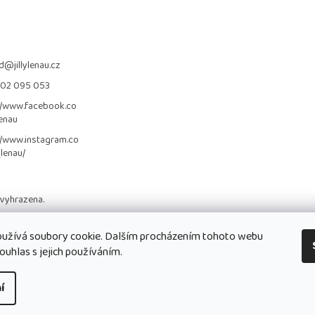
d
@
jillylenau.cz
702 095 053
//www.facebook.co
lenau
//www.instagram.co
_lenau/
 vyhrazena.
užívá soubory cookie. Dalším procházením tohoto webu
ouhlas s jejich používáním.
í