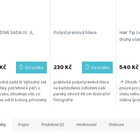
NÁ SADA III. JL
Polystyrenová hlava
Hair Tip L
druhy vla
rné
cení
ktu
Kč
230 Kč
540 Kč
Do košíku
Do košíku
dná sada III. Výhodný set
praktická polystyrenévá hlava
📌 Obsah: 
iky potřebné k péči o
na každodenní odložení vaší
pouze pro 
aruku, obsahuje vše, co
paruky obvod 49 cm ilustrační
vlasu nebo
ček.
es udrží krásný, přirozený
fotografie
vlákna (pra
šný. Kosmetika je
také z umě
na na citlivou...
📌 Pozitivu
anty
Popis
Podobné (2)
Hodnocení
Diskuze