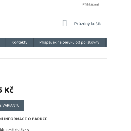
Přihlášení
NÁKUPNÍ
Prázdný košík
KOŠÍK
Kontakty
Příspěvek na paruku od pojišťovny
Vše o náku
5 Kč
E VARIANTU
NÍ INFORMACE O PARUCE
ál:
umělé vlákno