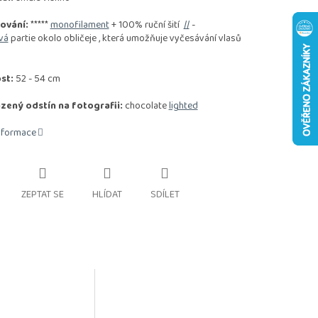
ování:
*****
monofilament
+ 100% ruční šití
//
-
vá
partie okolo obličeje , která umožňuje vyčesávání vlasů
st:
52 - 54 cm
zený odstín na fotografii:
chocolate
lighted
informace
ZEPTAT SE
HLÍDAT
SDÍLET