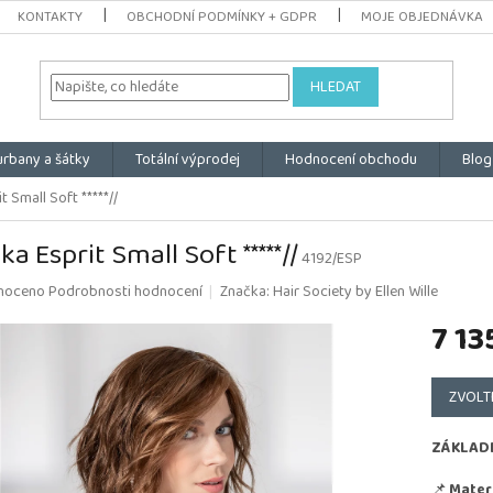
KONTAKTY
OBCHODNÍ PODMÍNKY + GDPR
MOJE OBJEDNÁVKA
HLEDAT
urbany a šátky
Totální výprodej
Hodnocení obchodu
Blog
t Small Soft *****//
ka Esprit Small Soft *****//
4192/ESP
é
noceno
Podrobnosti hodnocení
Značka:
Hair Society by Ellen Wille
ní
7 13
u
Měrná
cena:
ZVOLT
k.
ZÁKLAD
📌
Materi