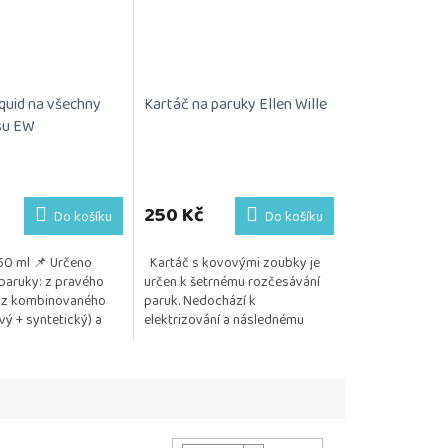
iquid na všechny
Kartáč na paruky Ellen Wille
su EW
Průměrné
hodnocení
produktu
250 Kč
Do košíku
Do košíku
je
5,0
50 ml 📌 Určeno
Kartáč s kovovými zoubky je
z
paruky: z pravého
určen k šetrnému rozčesávání
5
 z kombinovaného
paruk. Nedochází k
hvězdiček.
vý + syntetický) a
elektrizování a následnému
lého vlákna
vytrhávání vlasu. Posíláme 1 kus.
m: Jemně...