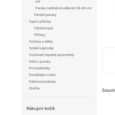
n
cm
e
Paruky nadměrné velikosti 56-60 cm
l
Pánské paruky
Tupé a příčesy
Pánské tupé
Příčesy
Turbany a šátky
Totální výprodej
Sortiment tepelně upravitelný
Péče o paruky
Pro kadeřníky
Pomáhejte s námi
Dárkové poukazy
Značky
Souvi
Nákupní košík