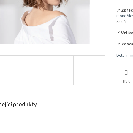
📌
Zprac
monofilo
za uši
📌
Veliko
📌
Zobra
Detailní 
TISK
sející produkty