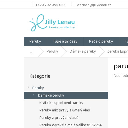
Přejít
+420 702 095 053
obchod@jillylenau.cz
na
obsah
Paruky
Tupé a příčesy
Péče o paruky
T
Domů
Paruky
Dámské paruky
paruka Espri
P
paru
o
Přeskočit
s
Kategorie
Průměrn
Neohod
kategorie
t
hodnoce
r
produkt
Paruky
a
je
Dámské paruky
n
0,0
z
n
Krátké a sportovní paruky
5
í
Paruky mix pravý a umělý vlas
hvězdiče
p
Paruky z pravých vlasů
a
Paruky dětské a malé velikosti 52-54