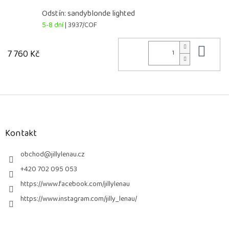
Odstín: sandyblonde lighted
5-8 dní
| 3937/COF
Do 
7 760 Kč
Z
á
p
a
Kontakt
t
í
obchod
@
jillylenau.cz
+420 702 095 053
https://www.facebook.com/jillylenau
https://www.instagram.com/jilly_lenau/