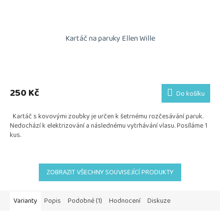
Kartáč na paruky Ellen Wille
Průměrné
hodnocení
produktu
250 Kč
Do košíku
je
5,0
Kartáč s kovovými zoubky je určen k šetrnému rozčesávání paruk.
z
Nedochází k elektrizování a následnému vytrhávání vlasu. Posíláme 1
5
kus.
hvězdiček.
ZOBRAZIT VŠECHNY SOUVISEJÍCÍ PRODUKTY
Varianty
Popis
Podobné (1)
Hodnocení
Diskuze