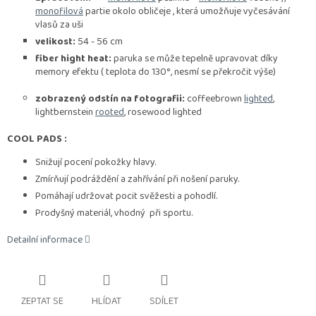
monofilová
partie okolo obličeje , která umožňuje vyčesávání
vlasů za uši
velikost:
54 - 56 cm
fiber hight heat:
paruka se může tepelně upravovat díky
memory efektu ( teplota do 130°, nesmí se překročit výše)
zobrazený odstín na fotografii:
coffeebrown
lighted
,
lightbernstein
rooted
, rosewood lighted
COOL PADS :
Snižují pocení pokožky hlavy.
Zmírňují podráždění a zahřívání při nošení paruky.
Pomáhají udržovat pocit svěžesti a pohodlí.
Prodyšný materiál, vhodný při sportu.
Detailní informace
ZEPTAT SE
HLÍDAT
SDÍLET