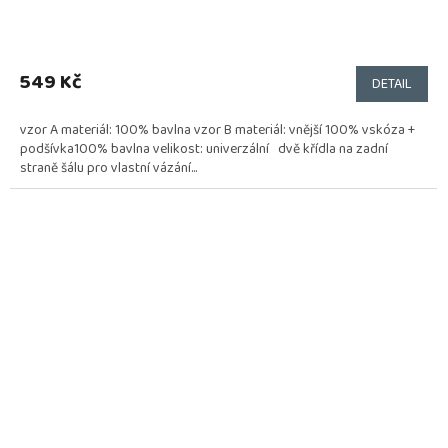
549 Kč
DETAIL
vzor A materiál: 100% bavlna vzor B materiál: vnější 100% vskóza +
podšívka100% bavlna velikost: univerzální dvě křídla na zadní
straně šálu pro vlastní vázání...