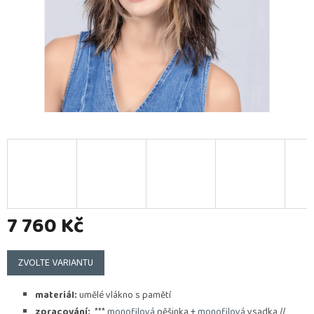
7 760 Kč
Měrná
cena:
ZVOLTE VARIANTU
materiál:
umělé vlákno s pamětí
zpracování:
***
monofilová
pěšinka +
monofilová
vsadka //