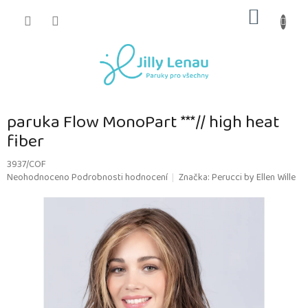
Přejít
NÁKUP
na
obsah
KOŠÍK
paruka Flow MonoPart ***// high heat
fiber
3937/COF
Průměrné
Neohodnoceno
Podrobnosti hodnocení
Značka:
Perucci by Ellen Wille
hodnocení
produktu
je
0,0
z
5
hvězdiček.