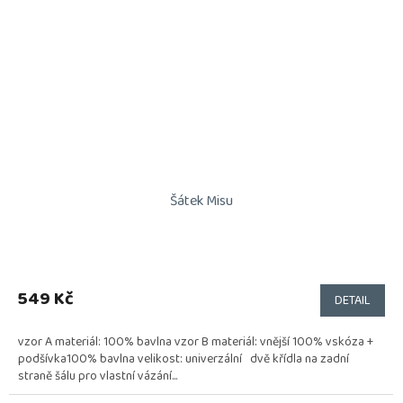
Šátek Misu
549 Kč
DETAIL
vzor A materiál: 100% bavlna vzor B materiál: vnější 100% vskóza +
podšívka100% bavlna velikost: univerzální dvě křídla na zadní
straně šálu pro vlastní vázání...