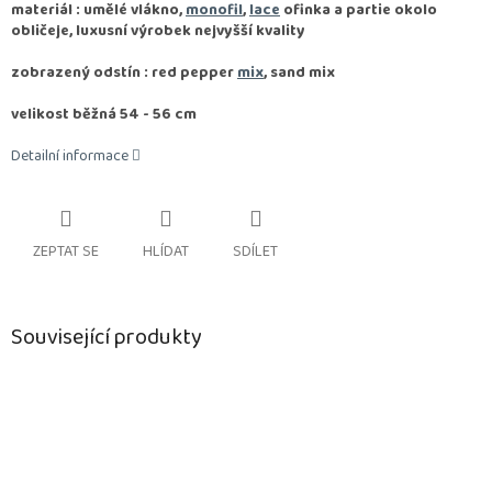
materiál : umělé vlákno,
monofil
,
lace
ofinka a partie okolo
obličeje, luxusní výrobek nejvyšší kvality
zobrazený odstín : red pepper
mix
, sand mix
velikost běžná 54 - 56 cm
Detailní informace
ZEPTAT SE
HLÍDAT
SDÍLET
Související produkty