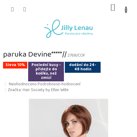
Přejít
NÁKUP
na
obsah
KOŠÍK
paruka Devine*****//
2768/COF
Sleva 10%
Poslední kusy -
dodání do 24-
přidejte do
48 hodin
košíku, než
zmizí
Průměrné
Neohodnoceno
Podrobnosti hodnocení
hodnocení
Značka:
Hair Society by Ellen Wille
produktu
je
0,0
z
5
hvězdiček.