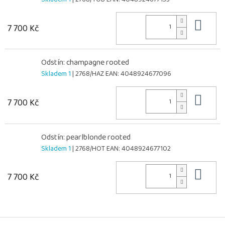
Do 
7 700 Kč
Odstín: champagne rooted
Skladem 1
| 2768/HAZ
EAN:
4048924677096
Do 
7 700 Kč
Odstín: pearlblonde rooted
Skladem 1
| 2768/HOT
EAN:
4048924677102
Do 
7 700 Kč
Z