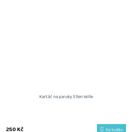
Kartáč na paruky Ellen Wille
Průměrné
hodnocení
produktu
250 Kč
Do košíku