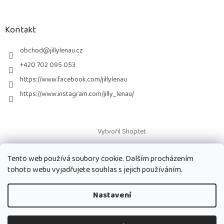
á
p
a
Kontakt
t
í
obchod
@
jillylenau.cz
+420 702 095 053
https://www.facebook.com/jillylenau
https://www.instagram.com/jilly_lenau/
Vytvořil Shoptet
Tento web používá soubory cookie. Dalším procházením
Copyright 2026
Paruky Jilly Lenau s.r.o.
. Všechna práva vyhrazena.
tohoto webu vyjadřujete souhlas s jejich používáním.
Nastavení