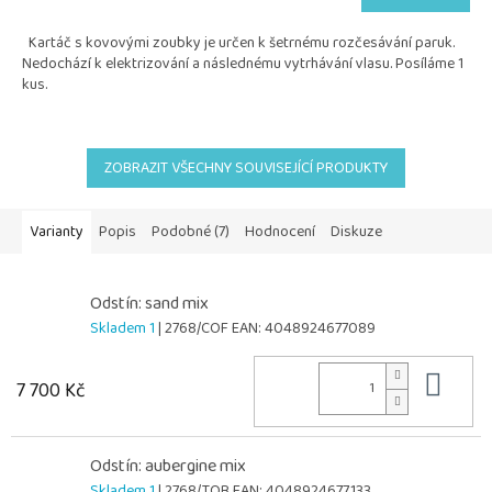
je
5,0
Kartáč s kovovými zoubky je určen k šetrnému rozčesávání paruk.
z
Nedochází k elektrizování a následnému vytrhávání vlasu. Posíláme 1
5
kus.
hvězdiček.
ZOBRAZIT VŠECHNY SOUVISEJÍCÍ PRODUKTY
Varianty
Popis
Podobné (7)
Hodnocení
Diskuze
Odstín: sand mix
Skladem 1
| 2768/COF
EAN:
4048924677089
Do 
7 700 Kč
Odstín: aubergine mix
Skladem 1
| 2768/TOB
EAN:
4048924677133