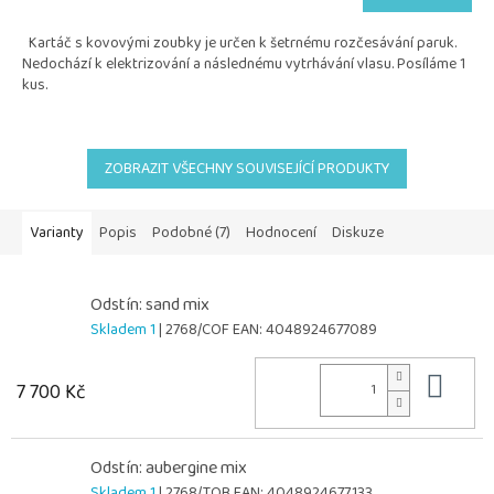
je
5,0
Kartáč s kovovými zoubky je určen k šetrnému rozčesávání paruk.
z
Nedochází k elektrizování a následnému vytrhávání vlasu. Posíláme 1
5
kus.
hvězdiček.
ZOBRAZIT VŠECHNY SOUVISEJÍCÍ PRODUKTY
Varianty
Popis
Podobné (7)
Hodnocení
Diskuze
Odstín: sand mix
Skladem 1
| 2768/COF
EAN:
4048924677089
Do 
7 700 Kč
Odstín: aubergine mix
Skladem 1
| 2768/TOB
EAN:
4048924677133