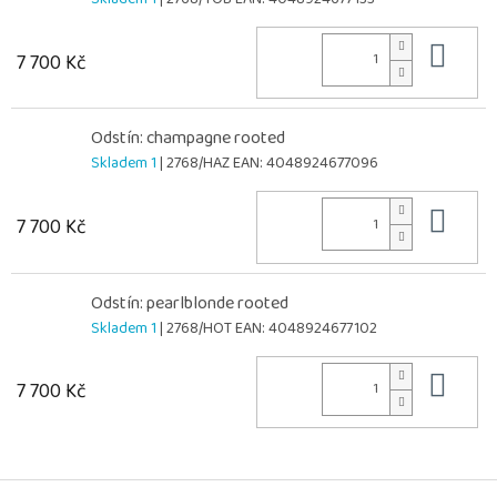
Do 
7 700 Kč
Odstín: champagne rooted
Skladem 1
| 2768/HAZ
EAN:
4048924677096
Do 
7 700 Kč
Odstín: pearlblonde rooted
Skladem 1
| 2768/HOT
EAN:
4048924677102
Do 
7 700 Kč
Z