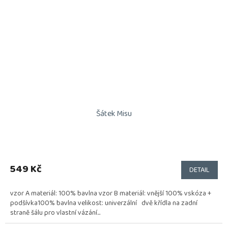
Šátek Misu
549 Kč
DETAIL
vzor A materiál: 100% bavlna vzor B materiál: vnější 100% vskóza +
podšívka100% bavlna velikost: univerzální dvě křídla na zadní
straně šálu pro vlastní vázání...