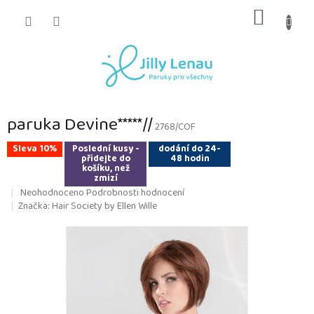
Přejít
NÁKUP
na
obsah
KOŠÍK
paruka Devine*****//
2768/COF
Sleva 10%
Poslední kusy -
dodání do 24-
přidejte do
48 hodin
košíku, než
zmizí
Průměrné
Neohodnoceno
Podrobnosti hodnocení
hodnocení
Značka:
Hair Society by Ellen Wille
produktu
je
0,0
z
5
hvězdiček.