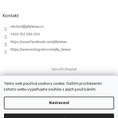
á
p
a
Kontakt
t
í
obchod
@
jillylenau.cz
+420 702 095 053
https://www.facebook.com/jillylenau
https://www.instagram.com/jilly_lenau/
Vytvořil Shoptet
Tento web používá soubory cookie. Dalším procházením
Copyright 2026
Paruky Jilly Lenau s.r.o.
. Všechna práva vyhrazena.
tohoto webu vyjadřujete souhlas s jejich používáním.
Nastavení