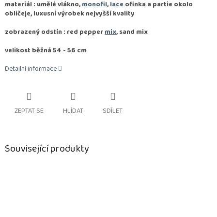
materiál : umělé vlákno,
monofil
,
lace
ofinka a partie okolo
obličeje, luxusní výrobek nejvyšší kvality
zobrazený odstín : red pepper
mix
, sand mix
velikost běžná 54 - 56 cm
Detailní informace
ZEPTAT SE
HLÍDAT
SDÍLET
Související produkty