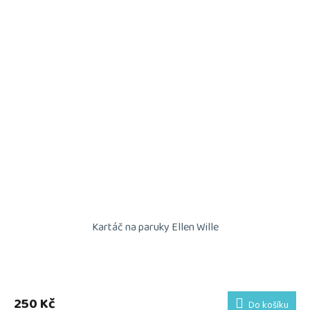
Kartáč na paruky Ellen Wille
Průměrné
hodnocení
produktu
250 Kč
Do košíku