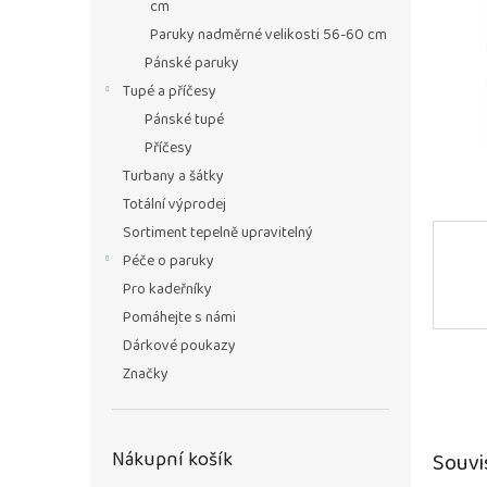
n
cm
e
Paruky nadměrné velikosti 56-60 cm
l
Pánské paruky
Tupé a příčesy
Pánské tupé
Příčesy
Turbany a šátky
Totální výprodej
Sortiment tepelně upravitelný
Péče o paruky
Pro kadeřníky
Pomáhejte s námi
Dárkové poukazy
Značky
Nákupní košík
Souvi