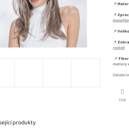
📌
Materi
📌
Zprac
monofilo
📌
Veliko
📌
Zobra
rooted
📌
Fiber
memory ef
Detailní 
TISK
sející produkty