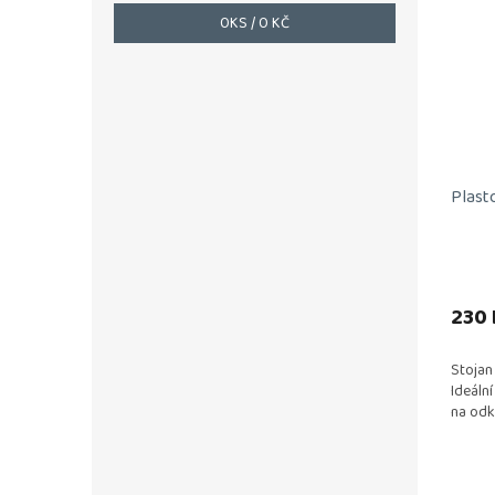
0
KS /
0 KČ
Plast
230 
Stojan
Ideáln
na odk