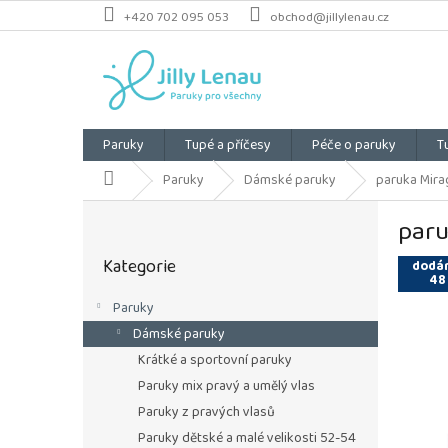
Přejít
+420 702 095 053
obchod@jillylenau.cz
na
obsah
Paruky
Tupé a příčesy
Péče o paruky
T
Domů
Paruky
Dámské paruky
paruka Mirag
P
paru
o
Přeskočit
s
Kategorie
kategorie
dodán
t
48
r
Paruky
a
Dámské paruky
n
n
Krátké a sportovní paruky
í
Paruky mix pravý a umělý vlas
p
Paruky z pravých vlasů
a
Paruky dětské a malé velikosti 52-54