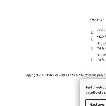
á
p
a
t
Kontakt
í
obcho
+420 
https:
m/jilly
https:
m/jilly
Copyright 2026
Paruky Jilly Lenau s.r.o.
. Všechna práva
Tento web po
vyjadřujete s
Nastaven