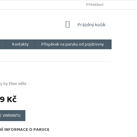
Přihlášení
NÁKUPNÍ
Prázdný košík
KOŠÍK
Kontakty
Příspěvek na paruku od pojišťovny
Vše o náku
y by Ellen Wille
9 Kč
E VARIANTU
NÍ INFORMACE O PARUCE