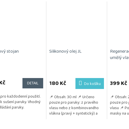
ový stojan
Silikonový olej JL
Regenera
umělý vla
Kč
180 Kč
399 Kč
DETAIL
Do košíku
 pro každodenní použití.
📌 Obsah: 30 ml 📌 Určeno
📌 Obsah: 
í k sušení paruky. Vhodný
pouze pro paruky: z pravého
pouze pro 
lládání paruky.
vlasu nebo z kombinovaného
vlasu 📌 Po
vlákna (pravý + syntetický) a
masky na um
také z umělého vlákna
důležité pr
📌 Pozitivum: Jemně...
lesku a živo