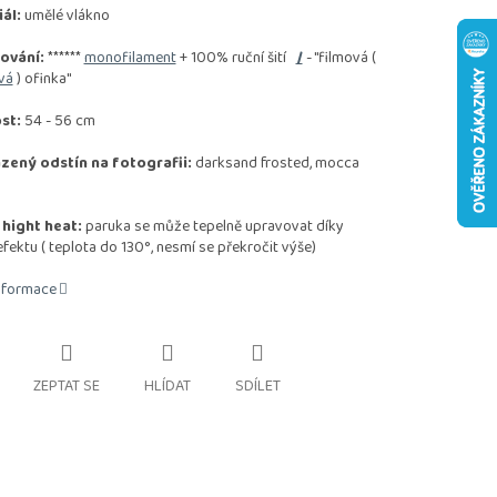
ál:
umělé vlákno
ování:
******
monofilament
+ 100% ruční šití
/
- "filmová (
vá
) ofinka"
st:
54 - 56 cm
zený odstín na fotografii:
darksand frosted, mocca
 hight heat:
paruka se může tepelně upravovat díky
ektu ( teplota do 130°, nesmí se překročit výše)
informace
ZEPTAT SE
HLÍDAT
SDÍLET