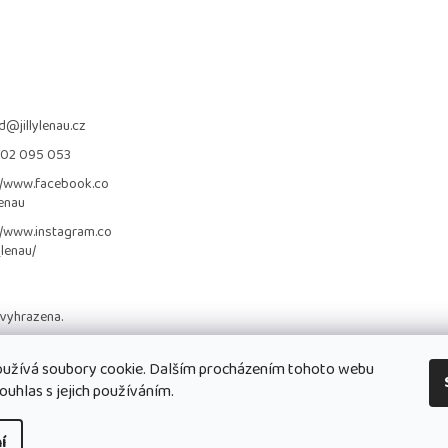
d
@
jillylenau.cz
702 095 053
//www.facebook.co
lenau
//www.instagram.co
_lenau/
 vyhrazena.
užívá soubory cookie. Dalším procházením tohoto webu
ouhlas s jejich používáním.
í