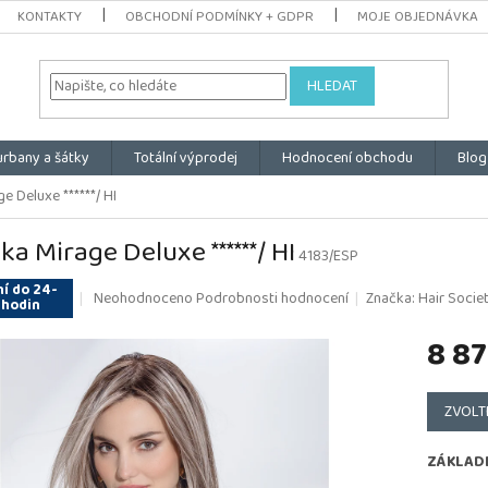
KONTAKTY
OBCHODNÍ PODMÍNKY + GDPR
MOJE OBJEDNÁVKA
HLEDAT
urbany a šátky
Totální výprodej
Hodnocení obchodu
Blog
e Deluxe ******/ HI
ka Mirage Deluxe ******/ HI
4183/ESP
í do 24-
Průměrné
Neohodnoceno
Podrobnosti hodnocení
Značka:
Hair Societ
 hodin
hodnocení
produktu
8 87
je
0,0
Měrná
z
cena:
ZVOLT
5
hvězdiček.
ZÁKLAD