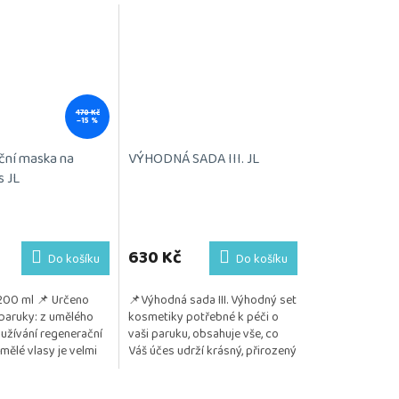
470 Kč
–15 %
ční maska na
VÝHODNÁ SADA III. JL
s JL
Průměrné
hodnocení
produktu
630 Kč
Do košíku
Do košíku
je
5,0
200 ml 📌 Určeno
📌Výhodná sada III. Výhodný set
z
paruky: z umělého
kosmetiky potřebné k péči o
5
užívání regenerační
vaši paruku, obsahuje vše, co
hvězdiček.
ělé vlasy je velmi
Váš účes udrží krásný, přirozený
o zachování kvality,
a vzdušný. Kosmetika je
tnosti...
testována na citlivou...