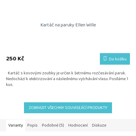
Kartáč na paruky Ellen Wille
Průměrné
hodnocení
produktu
250 Kč
Do košíku
je
5,0
Kartáč s kovovými zoubky je určen k šetrnému rozčesávání paruk.
z
Nedochází k elektrizování a následnému vytrhávání vlasu. Posíláme 1
5
kus.
hvězdiček.
ZOBRAZIT VŠECHNY SOUVISEJÍCÍ PRODUKTY
Varianty
Popis
Podobné (5)
Hodnocení
Diskuze