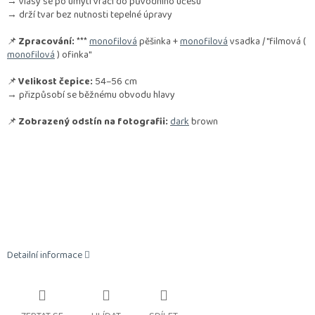
→ vlasy se po umytí vrací do původního účesu
→ drží tvar bez nutnosti tepelné úpravy
📌
Zpracování:
***
monofilová
pěšinka +
monofilová
vsadka / "filmová (
monofilová
) ofinka"
📌
Velikost čepice:
54–56 cm
→ přizpůsobí se běžnému obvodu hlavy
📌
Zobrazený odstín na fotografii:
dark
brown
Detailní informace