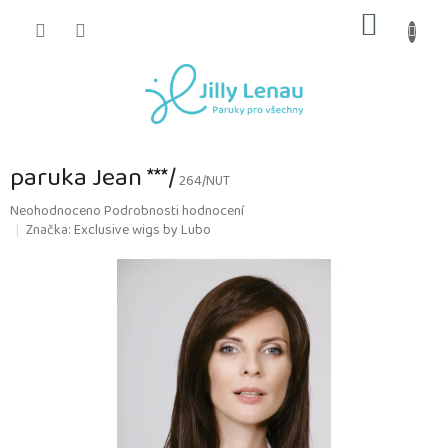
Přejít
NÁKUP
na
obsah
KOŠÍK
paruka Jean ***/
264/NUT
Průměrné
Neohodnoceno
Podrobnosti hodnocení
hodnocení
Značka:
Exclusive wigs by Lubo
produktu
je
0,0
z
5
hvězdiček.