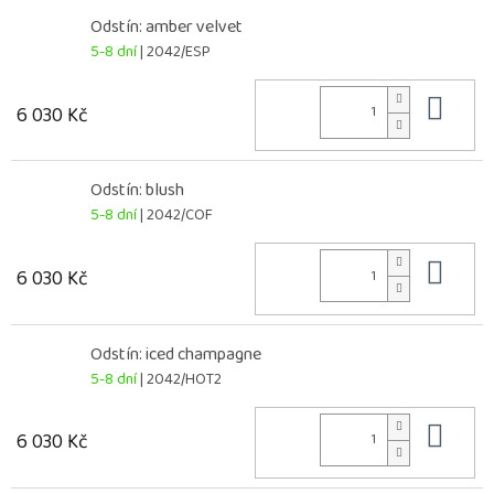
Odstín: amber velvet
5-8 dní
| 2042/ESP
Do 
6 030 Kč
Odstín: blush
5-8 dní
| 2042/COF
Do 
6 030 Kč
Odstín: iced champagne
5-8 dní
| 2042/HOT2
Do 
6 030 Kč