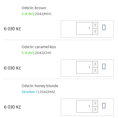
Odstín: brown
5-8 dní
| 2042/MOC
Do 
6 030 Kč
Odstín: caramel kiss
5-8 dní
| 2042/CHO
Do 
6 030 Kč
Odstín: honey blonde
Skladem 1
| 2042/HAZ
Do 
6 030 Kč