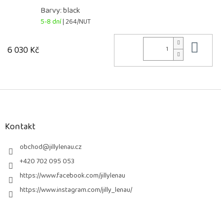
Barvy: black
5-8 dní
| 264/NUT
Do 
6 030 Kč
Z
á
p
a
Kontakt
t
í
obchod
@
jillylenau.cz
+420 702 095 053
https://www.facebook.com/jillylenau
https://www.instagram.com/jilly_lenau/