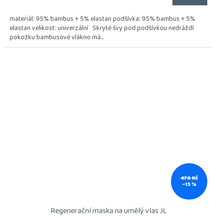
materiál: 95% bambus + 5% elastan podšívka: 95% bambus + 5%
elastan velikost: univerzální Skryté švy pod podšívkou nedráždí
pokožku bambusové vlákno má...
470 Kč
–15 %
Regenerační maska na umělý vlas JL