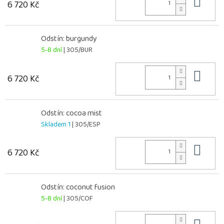
Do 
6 720 Kč
Odstín: burgundy
5-8 dní
| 305/BUR
Do 
6 720 Kč
Odstín: cocoa mist
Skladem 1
| 305/ESP
Do 
6 720 Kč
Odstín: coconut fusion
5-8 dní
| 305/COF