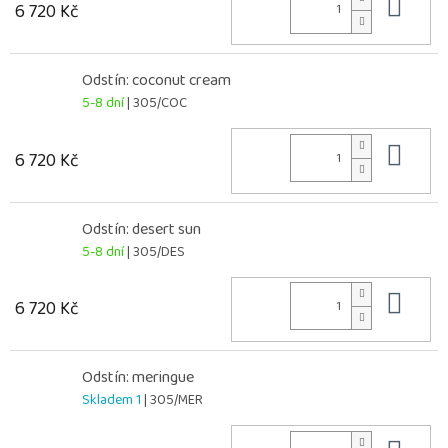
Do 
6 720 Kč
Odstín: coconut cream
5-8 dní
| 305/COC
Do 
6 720 Kč
Odstín: desert sun
5-8 dní
| 305/DES
Do 
6 720 Kč
Odstín: meringue
Skladem 1
| 305/MER