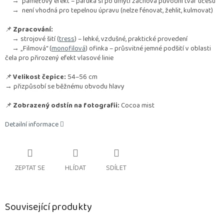
→ paměťový efekt – paruka si po umytí zachová původní tvar účesu
→ není vhodná pro tepelnou úpravu (nelze fénovat, žehlit, kulmovat)
📌
Zpracování:
→ strojové šití (
tress
) – lehké, vzdušné, praktické provedení
→ „Filmová“ (
monofilová
) ofinka – průsvitné jemné podšití v oblasti
čela pro přirozený efekt vlasové linie
📌
Velikost čepice:
54–56 cm
→ přizpůsobí se běžnému obvodu hlavy
📌
Zobrazený odstín na fotografii:
Cocoa mist
Detailní informace
ZEPTAT SE
HLÍDAT
SDÍLET
Související produkty