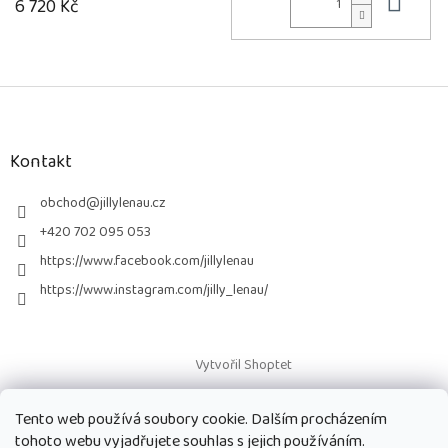
Do 
6 720 Kč
Z
á
p
a
Kontakt
t
í
obchod
@
jillylenau.cz
+420 702 095 053
https://www.facebook.com/jillylenau
https://www.instagram.com/jilly_lenau/
Vytvořil Shoptet
Tento web používá soubory cookie. Dalším procházením
Copyright 2026
Paruky Jilly Lenau s.r.o.
. Všechna práva vyhrazena.
tohoto webu vyjadřujete souhlas s jejich používáním.