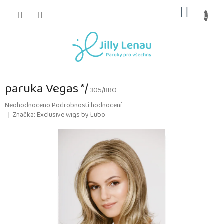
Přejít
NÁKUP
na
obsah
KOŠÍK
paruka Vegas */
305/BRO
Průměrné
Neohodnoceno
Podrobnosti hodnocení
hodnocení
Značka:
Exclusive wigs by Lubo
produktu
je
0,0
z
5
hvězdiček.