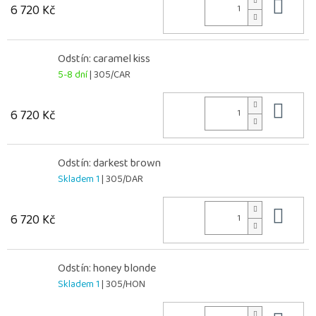
Do 
6 720 Kč
Odstín: caramel kiss
5-8 dní
| 305/CAR
Do 
6 720 Kč
Odstín: darkest brown
Skladem 1
| 305/DAR
Do 
6 720 Kč
Odstín: honey blonde
Skladem 1
| 305/HON