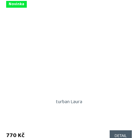
Novinka
turban Laura
770 Kč
DETAIL