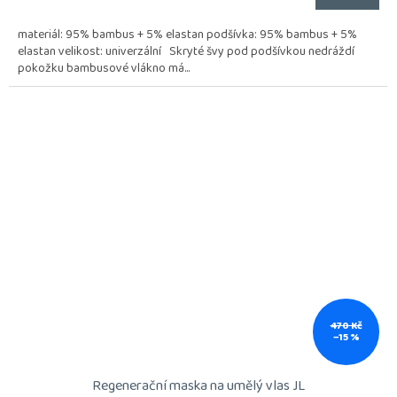
materiál: 95% bambus + 5% elastan podšívka: 95% bambus + 5%
elastan velikost: univerzální Skryté švy pod podšívkou nedráždí
pokožku bambusové vlákno má...
470 Kč
–15 %
Regenerační maska na umělý vlas JL