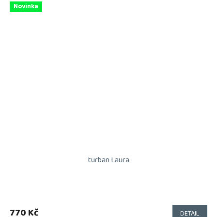
Novinka
turban Laura
770 Kč
DETAIL