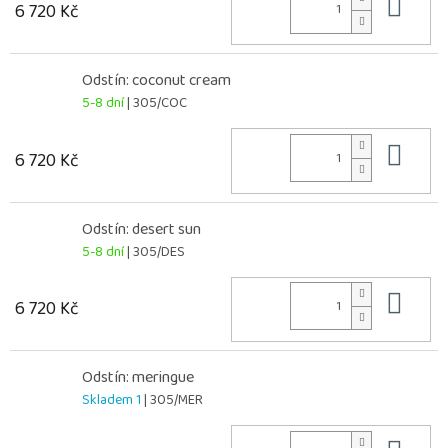
Do 
6 720 Kč
Odstín: coconut cream
5-8 dní
| 305/COC
Do 
6 720 Kč
Odstín: desert sun
5-8 dní
| 305/DES
Do 
6 720 Kč
Odstín: meringue
Skladem 1
| 305/MER