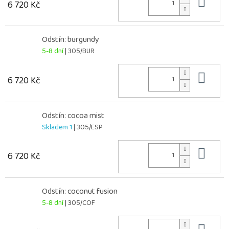
Do 
6 720 Kč
Odstín: burgundy
5-8 dní
| 305/BUR
Do 
6 720 Kč
Odstín: cocoa mist
Skladem 1
| 305/ESP
Do 
6 720 Kč
Odstín: coconut fusion
5-8 dní
| 305/COF