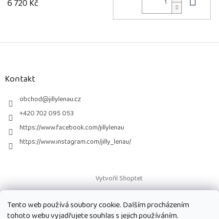
Do 
6 720 Kč
Z
á
p
a
Kontakt
t
í
obchod
@
jillylenau.cz
+420 702 095 053
https://www.facebook.com/jillylenau
https://www.instagram.com/jilly_lenau/
Vytvořil Shoptet
Tento web používá soubory cookie. Dalším procházením
Copyright 2026
Paruky Jilly Lenau s.r.o.
. Všechna práva vyhrazena.
tohoto webu vyjadřujete souhlas s jejich používáním.