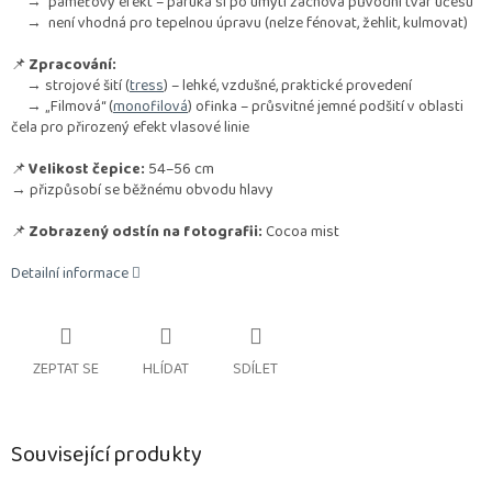
→ paměťový efekt – paruka si po umytí zachová původní tvar účesu
→ není vhodná pro tepelnou úpravu (nelze fénovat, žehlit, kulmovat)
📌
Zpracování:
→ strojové šití (
tress
) – lehké, vzdušné, praktické provedení
→ „Filmová“ (
monofilová
) ofinka – průsvitné jemné podšití v oblasti
čela pro přirozený efekt vlasové linie
📌
Velikost čepice:
54–56 cm
→ přizpůsobí se běžnému obvodu hlavy
📌
Zobrazený odstín na fotografii:
Cocoa mist
Detailní informace
ZEPTAT SE
HLÍDAT
SDÍLET
Související produkty