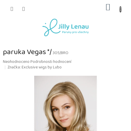
Přejít
NÁKUP
na
obsah
KOŠÍK
paruka Vegas */
305/BRO
Průměrné
Neohodnoceno
Podrobnosti hodnocení
hodnocení
Značka:
Exclusive wigs by Lubo
produktu
je
0,0
z
5
hvězdiček.