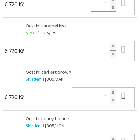
Do 
6 720 Kč
Odstín: caramel kiss
5-8 dní
| 305/CAR
Do 
6 720 Kč
Odstín: darkest brown
Skladem 1
| 305/DAR
Do 
6 720 Kč
Odstín: honey blonde
Skladem 1
| 305/HON