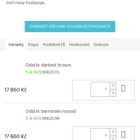
čistí vlasy Poskytuje...
ZOBRAZIT VŠECHNY SOUVISEJÍCÍ PRODUKTY
Varianty
Popis
Podobné (1)
Hodnocení
Diskuze
Odstín: darkest brown
5-8 dní
| 3682/COL
Do 
17 860 Kč
Odstín: bernstein rooted
5-8 dní
| 3682/CAR
Do 
17 860 Kč