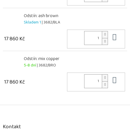
Odstín: ash brown
Skladem 1
| 3682/BLA
Do 
17 860 Kč
Odstín: mix copper
5-8 dní
| 3682/BRO
Do 
17 860 Kč
Z
á
p
a
Kontakt