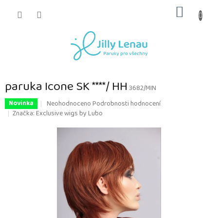
Přejít
NÁKUP
na
obsah
KOŠÍK
paruka Icone SK ****/ HH
3682/MIN
Průměrné
Neohodnoceno
Podrobnosti hodnocení
Novinka
hodnocení
Značka:
Exclusive wigs by Lubo
produktu
je
0,0
z
5
hvězdiček.