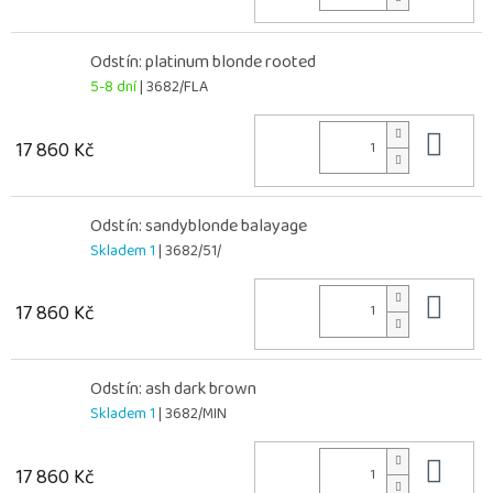
Odstín: platinum blonde rooted
5-8 dní
| 3682/FLA
Do 
17 860 Kč
Odstín: sandyblonde balayage
Skladem 1
| 3682/51/
Do 
17 860 Kč
Odstín: ash dark brown
Skladem 1
| 3682/MIN
Do 
17 860 Kč