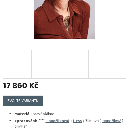
17 860 Kč
Měrná
cena:
ZVOLTE VARIANTU
materiál:
pravé vlákno
zpracování:
****
monofilament
+
tress
/ "filmová (
monofilová
)
ofinka"