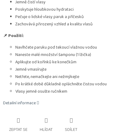
Jemně čistí vlasy
Poskytuje hloubkovou hydrataci
Pečuje o lidské vlasy paruk a příčesků
Zachovává přirozený vzhled a kvalitu vlasů
📌 Použití:
Navlhčete paruku pod tekoucí vlažnou vodou
Naneste malé množství šamponu (1 lžička)
Aplikujte od kořínků ke konečkům
Jemně vmasírujte
Netřete, nemačkejte ani nežmýkejte
Po krátké době důkladně opláchněte čistou vodou
Vlasy jemně osušte ručníkem
Detailní informace
ZEPTAT SE
HLÍDAT
SDÍLET