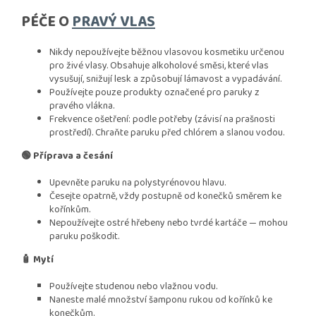
PÉČE O
PRAVÝ VLAS
Nikdy nepoužívejte běžnou vlasovou kosmetiku určenou
pro živé vlasy. Obsahuje alkoholové směsi, které vlas
vysušují, snižují lesk a způsobují lámavost a vypadávání.
Používejte pouze produkty označené pro paruky z
pravého vlákna.
Frekvence ošetření: podle potřeby (závisí na prašnosti
prostředí). Chraňte paruku před chlórem a slanou vodou.
🟢 Příprava a česání
Upevněte paruku na polystyrénovou hlavu.
Česejte opatrně, vždy postupně od konečků směrem ke
kořínkům.
Nepoužívejte ostré hřebeny nebo tvrdé kartáče — mohou
paruku poškodit.
🧴 Mytí
Používejte studenou nebo vlažnou vodu.
Naneste malé množství šamponu rukou od kořínků ke
konečkům.