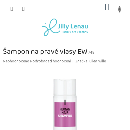
Přejít
NÁKUP
na
obsah
KOŠÍK
Šampon na pravé vlasy EW
748
Průměrné
Neohodnoceno
Podrobnosti hodnocení
Značka:
Ellen Wille
hodnocení
produktu
je
0,0
z
5
hvězdiček.