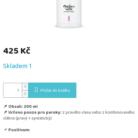
425 Kč
Měrná
Skladem 1
cena:
Přidat do košíku
📌 Obsah: 200 ml
📌 Určeno pouze pro paruky:
z pravého vlasu nebo z kombinovaného
vlákna (pravý + syntetický)
📌
Pozitivum: