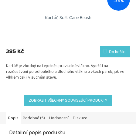
–30 %
Kartáč Soft Care Brush
385 Kč
Do košíku
Kartáč je vhodný na tepelně upravitelné vlákno. Využítí na
rozčesávání polodlouhého a dlouhého vlákna u všech paruk, jak ve
vlhkém tak i v suchém stavu.
ZOBRAZIT VŠECHNY SOUVISEJÍCÍ PRODUKTY
Popis
Podobné (5)
Hodnocení
Diskuze
Detailní popis produktu