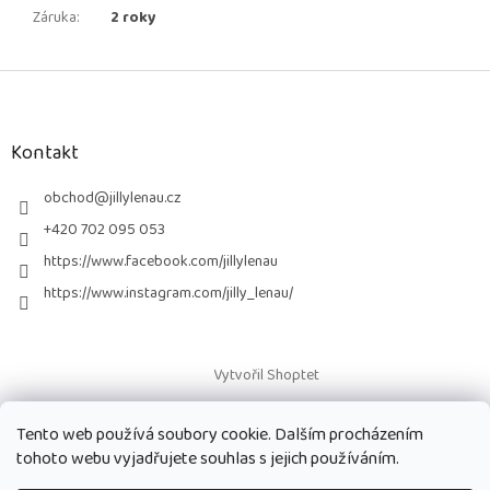
Záruka
:
2 roky
Z
á
p
a
Kontakt
t
í
obchod
@
jillylenau.cz
+420 702 095 053
https://www.facebook.com/jillylenau
https://www.instagram.com/jilly_lenau/
Vytvořil Shoptet
Tento web používá soubory cookie. Dalším procházením
Copyright 2026
Paruky Jilly Lenau s.r.o.
. Všechna práva vyhrazena.
tohoto webu vyjadřujete souhlas s jejich používáním.