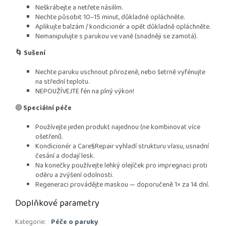
Neškrábejte a netřete násilím.
Nechte působit 10–15 minut, důkladně opláchněte.
Aplikujte balzám / kondicionér a opět důkladně opláchněte.
Nemanipulujte s parukou ve vaně (snadněji se zamotá).
🌀 Sušení
Nechte paruku uschnout přirozeně, nebo šetrně vyfénujte
na střední teplotu.
NEPOUŽÍVEJTE fén na plný výkon!
🔵
Speciální péče
Používejte jeden produkt najednou (ne kombinovat více
ošetření).
Kondicionér a Care§Repair vyhladí strukturu vlasu, usnadní
česání a dodají lesk.
Na konečky používejte lehký olejíček pro impregnaci proti
oděru a zvýšení odolnosti.
Regeneraci provádějte maskou — doporučeně 1× za 14 dní.
Doplňkové parametry
Kategorie
:
Péče o paruky