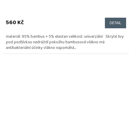
560 Kč
DETAIL
materiál: 95% bambus + 5% elastan velikost: univerzální Skryté švy
pod podšívkou nedráždí pokožku bambusové vlákno má
antibakteriální účinky vlákno napomáhá...