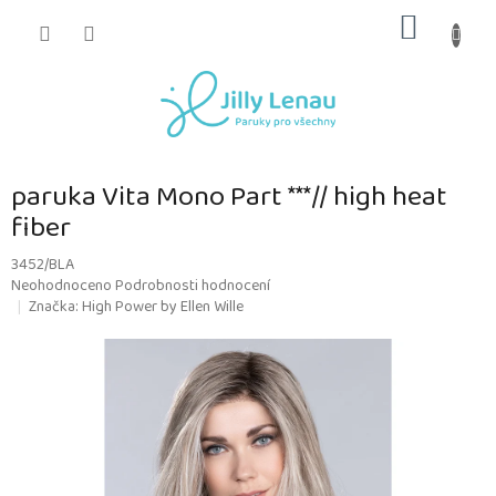
Přejít
NÁKUP
na
obsah
KOŠÍK
paruka Vita Mono Part ***// high heat
fiber
3452/BLA
Průměrné
Neohodnoceno
Podrobnosti hodnocení
hodnocení
Značka:
High Power by Ellen Wille
produktu
je
0,0
z
5
hvězdiček.