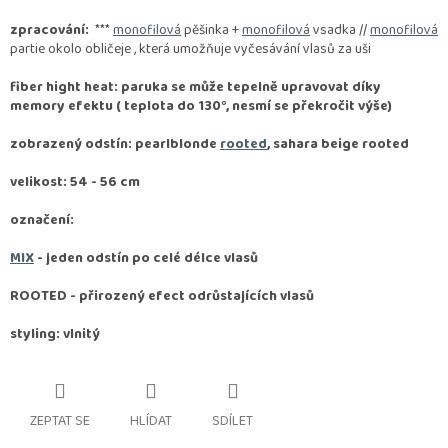
zpracování:
***
monofilová
pěšinka +
monofilová
vsadka //
monofilová
partie okolo obličeje , která umožňuje vyčesávání vlasů za uši
fiber hight heat: paruka se může tepelně upravovat díky
memory efektu ( teplota do 130°, nesmí se překročit výše)
zobrazený odstín: pearlblonde
rooted
, sahara beige rooted
velikost: 54 - 56 cm
označení:
MIX
- jeden odstín po celé délce vlasů
ROOTED -
přirozený efect odrůstajících vlasů
styling: vlnitý
ZEPTAT SE
HLÍDAT
SDÍLET