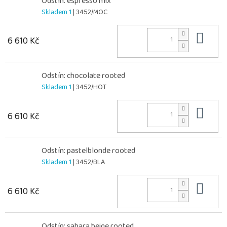
Odstín: espresso mix
Skladem 1
| 3452/MOC
Do 
6 610 Kč
Odstín: chocolate rooted
Skladem 1
| 3452/HOT
Do 
6 610 Kč
Odstín: pastelblonde rooted
Skladem 1
| 3452/BLA
Do 
6 610 Kč
Odstín: sahara beige rooted