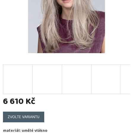
6 610 Kč
Měrná
cena:
ZVOLTE VARIANTU
materiál: umělé vlákno