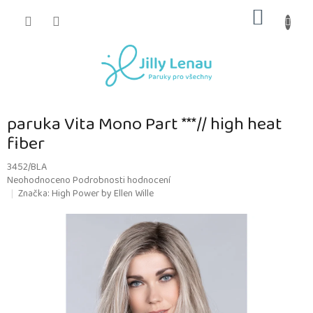
Přejít
NÁKUP
na
obsah
KOŠÍK
paruka Vita Mono Part ***// high heat
fiber
3452/BLA
Průměrné
Neohodnoceno
Podrobnosti hodnocení
hodnocení
Značka:
High Power by Ellen Wille
produktu
je
0,0
z
5
hvězdiček.