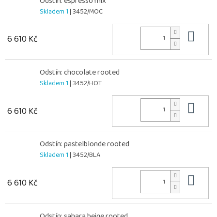
Odstín: espresso mix
Skladem 1
| 3452/MOC
Do 
6 610 Kč
Odstín: chocolate rooted
Skladem 1
| 3452/HOT
Do 
6 610 Kč
Odstín: pastelblonde rooted
Skladem 1
| 3452/BLA
Do 
6 610 Kč
Odstín: sahara beige rooted