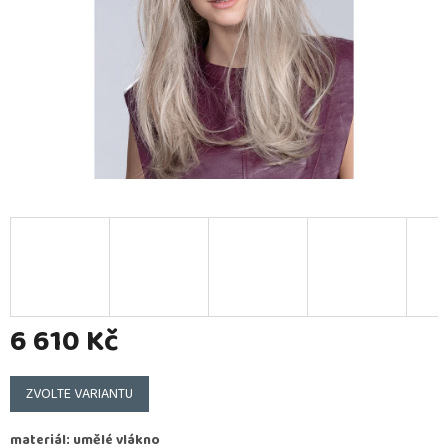
6 610 Kč
Měrná
cena:
ZVOLTE VARIANTU
materiál: umělé vlákno