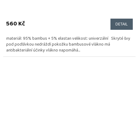
560 Kč
DETAIL
materiál: 95% bambus + 5% elastan velikost: univerzální Skryté švy
pod podšívkou nedráždí pokožku bambusové vlákno má
antibakteriální účinky vlákno napomáhá...