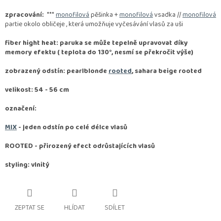
zpracování:
***
monofilová
pěšinka +
monofilová
vsadka //
monofilová
partie okolo obličeje , která umožňuje vyčesávání vlasů za uši
fiber hight heat: paruka se může tepelně upravovat díky
memory efektu ( teplota do 130°, nesmí se překročit výše)
zobrazený odstín: pearlblonde
rooted
, sahara beige rooted
velikost: 54 - 56 cm
označení:
MIX
- jeden odstín po celé délce vlasů
ROOTED -
přirozený efect odrůstajících vlasů
styling: vlnitý
ZEPTAT SE
HLÍDAT
SDÍLET