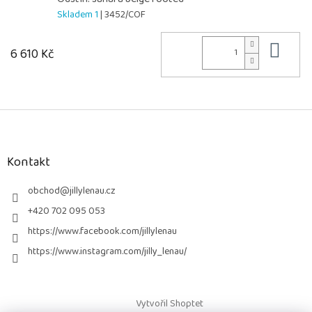
Skladem 1
| 3452/COF
Do 
6 610 Kč
Z
á
p
a
Kontakt
t
í
obchod
@
jillylenau.cz
+420 702 095 053
https://www.facebook.com/jillylenau
https://www.instagram.com/jilly_lenau/
Vytvořil Shoptet