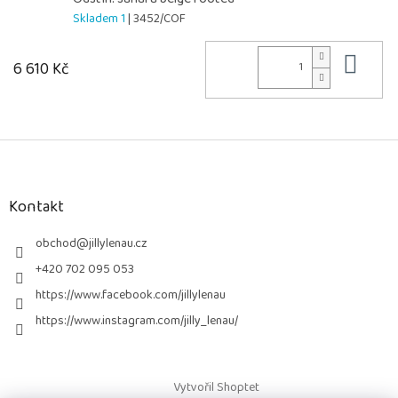
Skladem 1
| 3452/COF
Do 
6 610 Kč
Z
á
p
a
Kontakt
t
í
obchod
@
jillylenau.cz
+420 702 095 053
https://www.facebook.com/jillylenau
https://www.instagram.com/jilly_lenau/
Vytvořil Shoptet