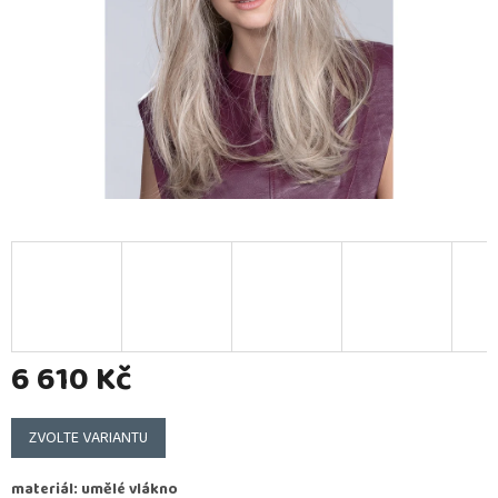
6 610 Kč
Měrná
cena:
ZVOLTE VARIANTU
materiál: umělé vlákno