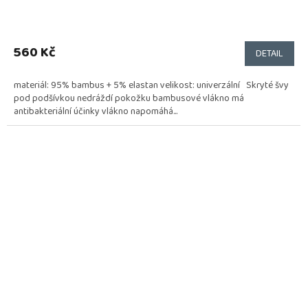
560 Kč
DETAIL
materiál: 95% bambus + 5% elastan velikost: univerzální Skryté švy
pod podšívkou nedráždí pokožku bambusové vlákno má
antibakteriální účinky vlákno napomáhá...