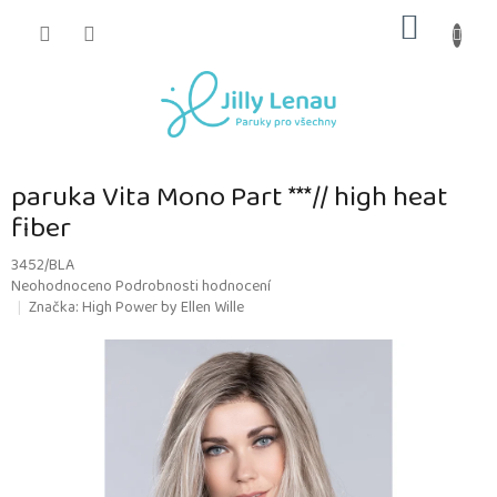
Přejít
NÁKUP
na
obsah
KOŠÍK
paruka Vita Mono Part ***// high heat
fiber
3452/BLA
Průměrné
Neohodnoceno
Podrobnosti hodnocení
hodnocení
Značka:
High Power by Ellen Wille
produktu
je
0,0
z
5
hvězdiček.