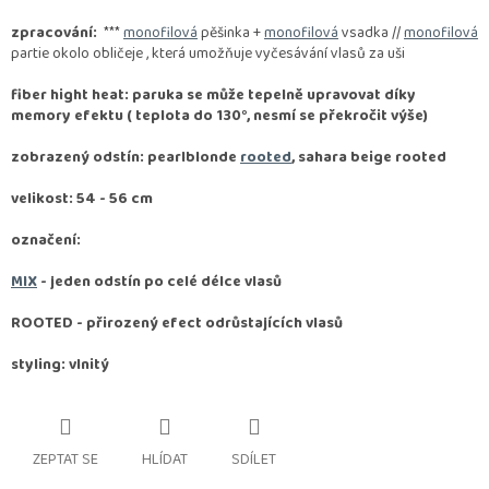
zpracování:
***
monofilová
pěšinka +
monofilová
vsadka //
monofilová
partie okolo obličeje , která umožňuje vyčesávání vlasů za uši
fiber hight heat: paruka se může tepelně upravovat díky
memory efektu ( teplota do 130°, nesmí se překročit výše)
zobrazený odstín: pearlblonde
rooted
, sahara beige rooted
velikost: 54 - 56 cm
označení:
MIX
- jeden odstín po celé délce vlasů
ROOTED -
přirozený efect odrůstajících vlasů
styling: vlnitý
ZEPTAT SE
HLÍDAT
SDÍLET