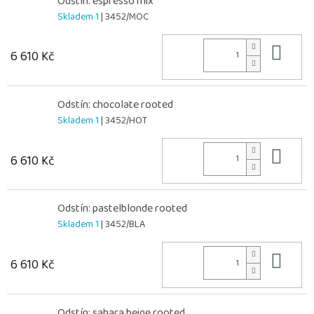
Odstín: espresso mix
Skladem 1
| 3452/MOC
Do 
6 610 Kč
Odstín: chocolate rooted
Skladem 1
| 3452/HOT
Do 
6 610 Kč
Odstín: pastelblonde rooted
Skladem 1
| 3452/BLA
Do 
6 610 Kč
Odstín: sahara beige rooted