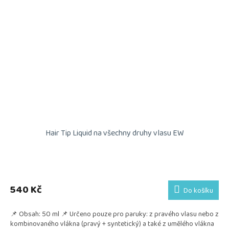
Hair Tip Liquid na všechny druhy vlasu EW
540 Kč
Do košíku
📌 Obsah: 50 ml 📌 Určeno pouze pro paruky: z pravého vlasu nebo z
kombinovaného vlákna (pravý + syntetický) a také z umělého vlákna