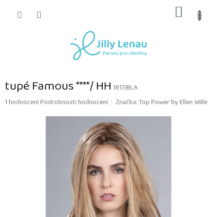
Přejít
NÁKUP
na
obsah
KOŠÍK
tupé Famous ****/ HH
1817/BLA
Průměrné
1 hodnocení
Podrobnosti hodnocení
Značka:
Top Power by Ellen Wille
hodnocení
produktu
je
5,0
z
5
hvězdiček.