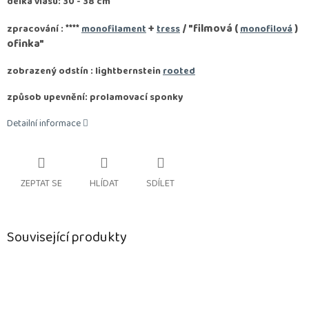
délka vlasu: 30 - 38 cm
****
+
/ "filmová (
)
zpracování :
monofilament
tress
monofilová
ofinka"
zobrazený odstín : lightbernstein
rooted
způsob upevnění: prolamovací sponky
Detailní informace
ZEPTAT SE
HLÍDAT
SDÍLET
Související produkty