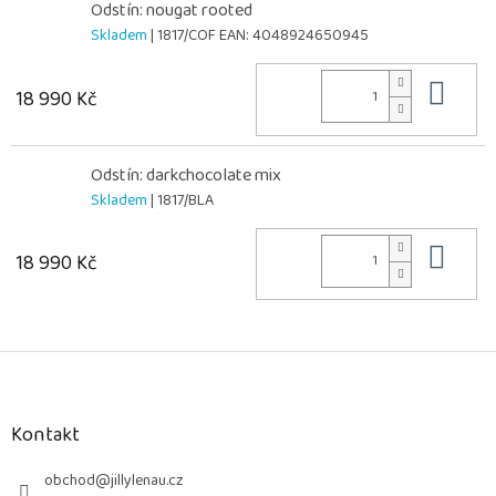
Odstín: nougat rooted
Skladem
| 1817/COF
EAN:
4048924650945
Do 
18 990 Kč
Odstín: darkchocolate mix
Skladem
| 1817/BLA
Do 
18 990 Kč
Z
á
p
a
Kontakt
t
í
obchod
@
jillylenau.cz