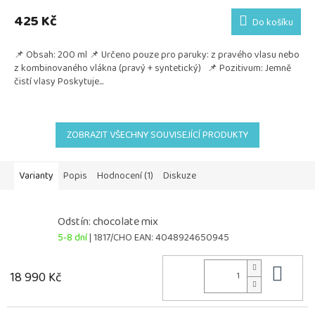
425 Kč
Do košíku
📌 Obsah: 200 ml 📌 Určeno pouze pro paruky: z pravého vlasu nebo
z kombinovaného vlákna (pravý + syntetický) 📌 Pozitivum: Jemně
čistí vlasy Poskytuje...
ZOBRAZIT VŠECHNY SOUVISEJÍCÍ PRODUKTY
Varianty
Popis
Hodnocení (1)
Diskuze
Odstín: chocolate mix
5-8 dní
| 1817/CHO
EAN:
4048924650945
Do 
18 990 Kč