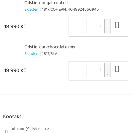
Odstín: nougat rooted
Skladem
| 1817/COF
EAN:
4048924650945
Do 
18 990 Kč
Odstín: darkchocolate mix
Skladem
| 1817/BLA
Do 
18 990 Kč
Z
á
p
a
Kontakt
t
í
obchod
@
jillylenau.cz