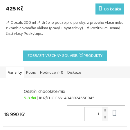
425 Kč
Do košíku
📌 Obsah: 200 ml 📌 Určeno pouze pro paruky: z pravého vlasu nebo
z kombinovaného vlákna (pravý + syntetický) 📌 Pozitivum: Jemně
čistí vlasy Poskytuje...
ZOBRAZIT VŠECHNY SOUVISEJÍCÍ PRODUKTY
Varianty
Popis
Hodnocení (1)
Diskuze
Odstín: chocolate mix
5-8 dní
| 1817/CHO
EAN:
4048924650945
Do 
18 990 Kč