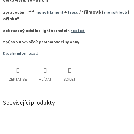
délka vlasu: 30 - 38 cm
****
+
/ "filmová (
)
zpracování :
monofilament
tress
monofilová
ofinka"
zobrazený odstín : lightbernstein
rooted
způsob upevnění: prolamovací sponky
Detailní informace
ZEPTAT SE
HLÍDAT
SDÍLET
Související produkty