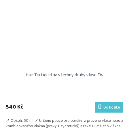
Hair Tip Liquid na všechny druhy vlasu EW
540 Kč
Do košíku
📌 Obsah: 50 ml 📌 Určeno pouze pro paruky: z pravého vlasu nebo z
kombinovaného vlákna (pravý + syntetický) a také z umělého vlákna