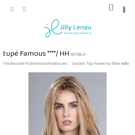
Přejít
NÁKUP
na
obsah
KOŠÍK
tupé Famous ****/ HH
1817/BLA
Průměrné
1 hodnocení
Podrobnosti hodnocení
Značka:
Top Power by Ellen Wille
hodnocení
produktu
je
5,0
z
5
hvězdiček.