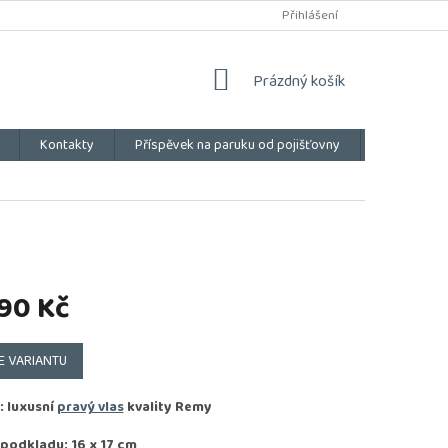
Přihlášení
NÁKUPNÍ
Prázdný košík
KOŠÍK
Kontakty
Příspěvek na paruku od pojišťovny
Vše o náku
90 Kč
E VARIANTU
: luxusní
pravý vlas
kvality
Remy
 podkladu: 16 x 17 cm