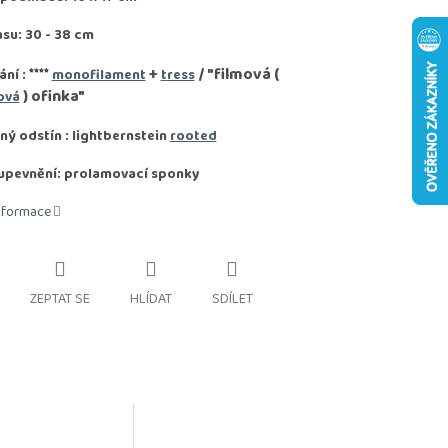
asu: 30 - 38 cm
****
+
/ "filmová (
ání :
monofilament
tress
) ofinka"
ová
ý odstín : lightbernstein
rooted
upevnění: prolamovací sponky
informace
ZEPTAT SE
HLÍDAT
SDÍLET