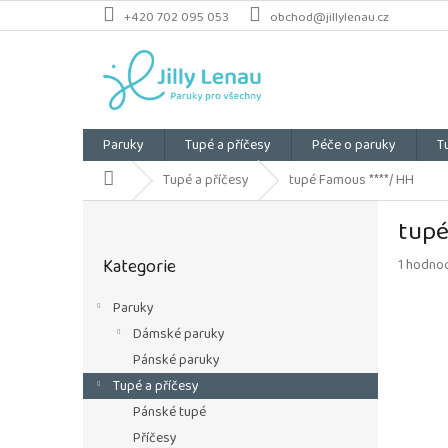
Přejít
+420 702 095 053
obchod@jillylenau.cz
na
obsah
Paruky
Tupé a příčesy
Péče o paruky
T
Domů
Tupé a příčesy
tupé Famous ****/ HH
P
tupé
o
Přeskočit
s
Kategorie
Průměrn
1 hodno
kategorie
t
hodnoce
r
produkt
Paruky
a
je
Dámské paruky
n
5,0
z
n
Pánské paruky
5
í
Tupé a příčesy
hvězdiče
p
Pánské tupé
a
Příčesy