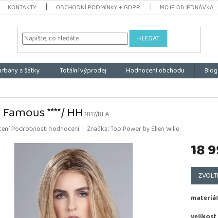
KONTAKTY
OBCHODNÍ PODMÍNKY + GDPR
MOJE OBJEDNÁVKA
HLEDAT
urbany a šátky
Totální výprodej
Hodnocení obchodu
Blog
 Famous ****/ HH
1817/BLA
é
cení
Podrobnosti hodnocení
Značka:
Top Power by Ellen Wille
ní
18 9
u
Měrná
cena:
ZVOLT
k.
materiál
velikost