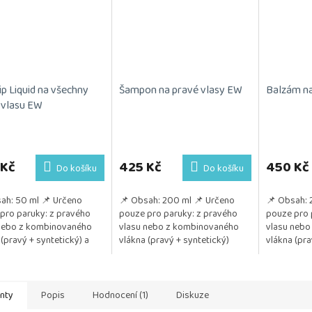
ip Liquid na všechny
Šampon na pravé vlasy EW
Balzám na
 vlasu EW
 Kč
425 Kč
450 Kč
Do košíku
Do košíku
ah: 50 ml 📌 Určeno
📌 Obsah: 200 ml 📌 Určeno
📌 Obsah: 
pro paruky: z pravého
pouze pro paruky: z pravého
pouze pro 
nebo z kombinovaného
vlasu nebo z kombinovaného
vlasu nebo
 (pravý + syntetický) a
vlákna (pravý + syntetický)
vlákna (pr
 umělého vlákna
📌 Pozitivum: Jemně čistí vlasy
📌 Pozitivu
tivum: Jemně...
Poskytuje...
každém umyt
anty
Popis
Hodnocení (1)
Diskuze