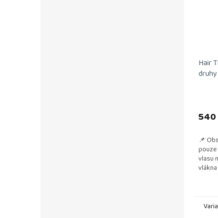
Hair T
druhy
540
📌 Obs
pouze 
vlasu 
vlákna
také z
📌 Pozi
Vari