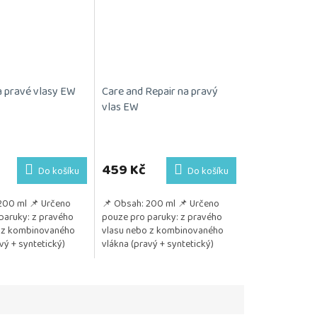
 pravé vlasy EW
Care and Repair na pravý
vlas EW
459 Kč
Do košíku
Do košíku
200 ml 📌 Určeno
📌 Obsah: 200 ml 📌 Určeno
paruky: z pravého
pouze pro paruky: z pravého
 z kombinovaného
vlasu nebo z kombinovaného
avý + syntetický)
vlákna (pravý + syntetický)
m: Ideální péče po
📌 Pozitivum: Zvlhčuje vlasy
í...
Dodává...