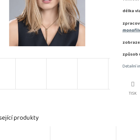
délka vl
zpracov
monofil
zobrazen
způsob 
Detailní 
TISK
sející produkty