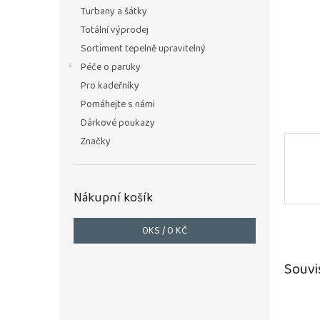
n
Turbany a šátky
e
Totální výprodej
l
Sortiment tepelně upravitelný
Péče o paruky
Pro kadeřníky
Pomáhejte s námi
Dárkové poukazy
Značky
Nákupní košík
0
KS /
0 KČ
Souvi