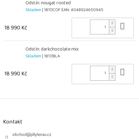
Odstín: nougat rooted
Skladem
| 1817/COF
EAN:
4048924650945
Do 
18 990 Kč
Odstín: darkchocolate mix
Skladem
| 1817/BLA
Do 
18 990 Kč
Z
á
p
a
Kontakt
t
í
obchod
@
jillylenau.cz