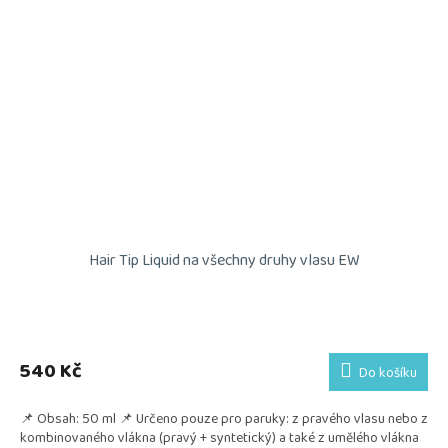
Hair Tip Liquid na všechny druhy vlasu EW
540 Kč
Do košíku
📌 Obsah: 50 ml 📌 Určeno pouze pro paruky: z pravého vlasu nebo z
kombinovaného vlákna (pravý + syntetický) a také z umělého vlákna