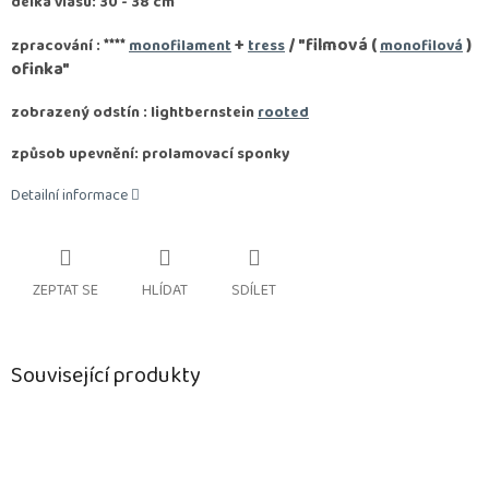
délka vlasu: 30 - 38 cm
****
+
/ "filmová (
)
zpracování :
monofilament
tress
monofilová
ofinka"
zobrazený odstín : lightbernstein
rooted
způsob upevnění: prolamovací sponky
Detailní informace
ZEPTAT SE
HLÍDAT
SDÍLET
Související produkty