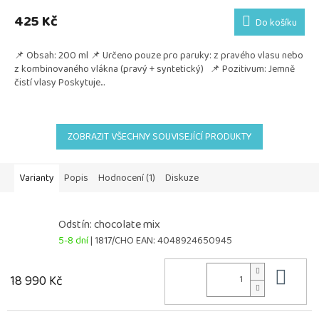
425 Kč
Do košíku
📌 Obsah: 200 ml 📌 Určeno pouze pro paruky: z pravého vlasu nebo
z kombinovaného vlákna (pravý + syntetický) 📌 Pozitivum: Jemně
čistí vlasy Poskytuje...
ZOBRAZIT VŠECHNY SOUVISEJÍCÍ PRODUKTY
Varianty
Popis
Hodnocení (1)
Diskuze
Odstín: chocolate mix
5-8 dní
| 1817/CHO
EAN:
4048924650945
Do 
18 990 Kč