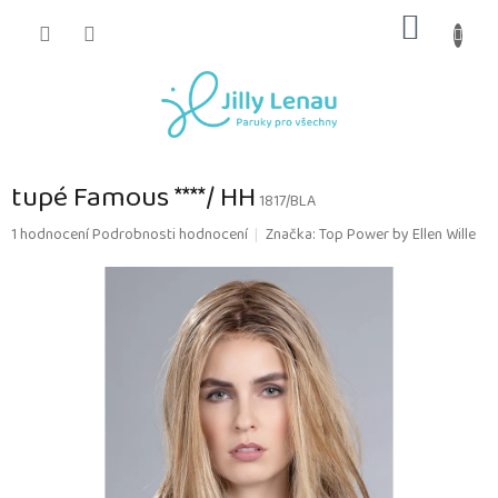
Přejít
NÁKUP
na
obsah
KOŠÍK
tupé Famous ****/ HH
1817/BLA
Průměrné
1 hodnocení
Podrobnosti hodnocení
Značka:
Top Power by Ellen Wille
hodnocení
produktu
je
5,0
z
5
hvězdiček.