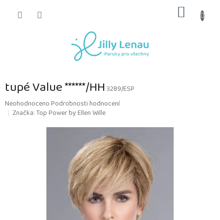
Přejít
NÁKUP
na
obsah
KOŠÍK
tupé Value ******/HH
3289/ESP
Průměrné
Neohodnoceno
Podrobnosti hodnocení
hodnocení
Značka:
Top Power by Ellen Wille
produktu
je
0,0
z
5
hvězdiček.