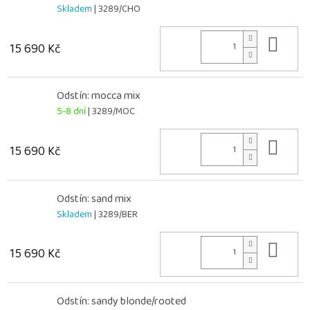
Skladem
| 3289/CHO
Do 
15 690 Kč
Odstín: mocca mix
5-8 dní
| 3289/MOC
Do 
15 690 Kč
Odstín: sand mix
Skladem
| 3289/BER
Do 
15 690 Kč
Odstín: sandy blonde/rooted