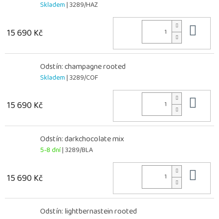
Skladem
| 3289/HAZ
Do 
15 690 Kč
Odstín: champagne rooted
Skladem
| 3289/COF
Do 
15 690 Kč
Odstín: darkchocolate mix
5-8 dní
| 3289/BLA
Do 
15 690 Kč
Odstín: lightbernastein rooted