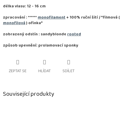
délka vlasu: 12 - 16 cm
zpracování :
******
monofilament
+ 100% ruční šití / "filmová (
monofilová
) ofinka"
zobrazený odstín : sandyblonde
rooted
způsob upevnění: prolamovací sponky
ZEPTAT SE
HLÍDAT
SDÍLET
Související produkty