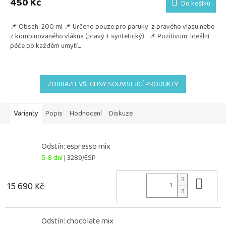
450 Kč
Do košíku
📌 Obsah: 200 ml 📌 Určeno pouze pro paruky: z pravého vlasu nebo
z kombinovaného vlákna (pravý + syntetický) 📌 Pozitivum: Ideální
péče po každém umytí...
ZOBRAZIT VŠECHNY SOUVISEJÍCÍ PRODUKTY
Varianty
Popis
Hodnocení
Diskuze
Odstín: espresso mix
5-8 dní
| 3289/ESP
Do 
15 690 Kč
Odstín: chocolate mix