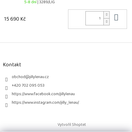
5-8 dní
| 3289/LIG
Do 
15 690 Kč
Z
á
p
a
Kontakt
t
í
obchod
@
jillylenau.cz
+420 702 095 053
https://www.facebook.com/jillylenau
https://www.instagram.com/jilly_lenau/
Vytvořil Shoptet