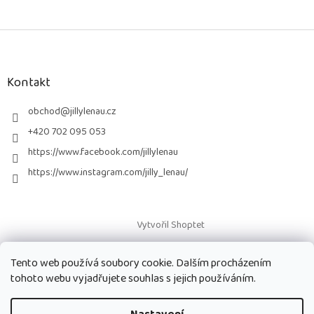
Z
á
p
a
Kontakt
t
í
obchod
@
jillylenau.cz
+420 702 095 053
https://www.facebook.com/jillylenau
https://www.instagram.com/jilly_lenau/
Vytvořil Shoptet
Tento web používá soubory cookie. Dalším procházením
Copyright 2026
Paruky Jilly Lenau s.r.o.
. Všechna práva vyhrazena.
tohoto webu vyjadřujete souhlas s jejich používáním.