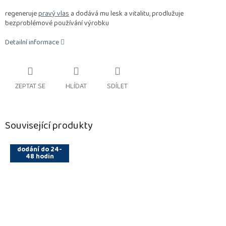
regeneruje
pravý vlas
a dodává mu lesk a vitalitu, prodlužuje
bezproblémové používání výrobku
Detailní informace
ZEPTAT SE
HLÍDAT
SDÍLET
Související produkty
dodání do 24-
48 hodin