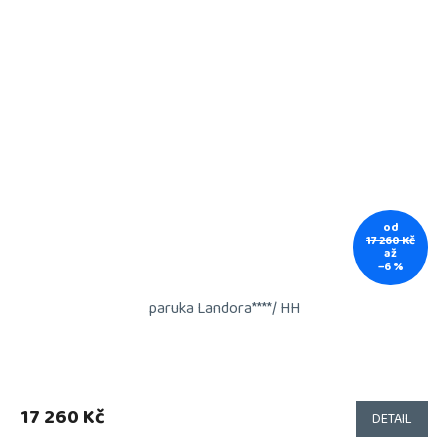
od
17 260 Kč
až
–6 %
paruka Landora****/ HH
17 260 Kč
DETAIL