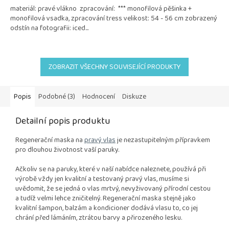
materiál: pravé vlákno zpracování: *** monofilová pěšinka +
monofilová vsadka, zpracování tress velikost: 54 - 56 cm zobrazený
odstín na fotografii: iced...
ZOBRAZIT VŠECHNY SOUVISEJÍCÍ PRODUKTY
Popis
Podobné (3)
Hodnocení
Diskuze
Detailní popis produktu
Regenerační maska na
pravý vlas
je nezastupitelným přípravkem
pro dlouhou životnost vaší paruky.
Ačkoliv se na paruky, které v naší nabídce naleznete, používá při
výrobě vždy jen kvalitní a testovaný pravý vlas, musíme si
uvědomit, že se jedná o vlas mrtvý, nevyživovaný přírodní cestou
a tudíž velmi lehce zničitelný. Regenerační maska stejně jako
kvalitní šampon, balzám a kondicioner dodává vlasu to, co jej
chrání před lámáním, ztrátou barvy a přirozeného lesku.