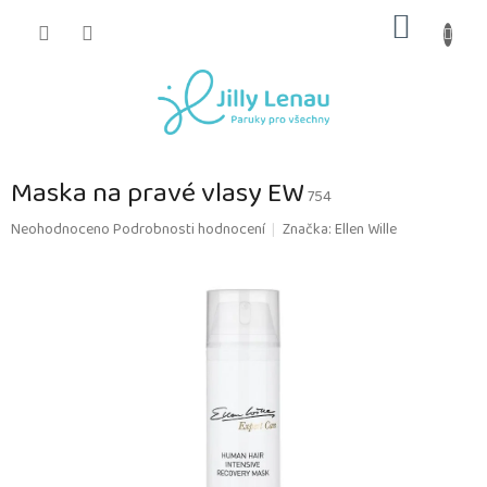
Přejít
NÁKUP
na
obsah
KOŠÍK
Maska na pravé vlasy EW
754
Průměrné
Neohodnoceno
Podrobnosti hodnocení
Značka:
Ellen Wille
hodnocení
produktu
je
0,0
z
5
hvězdiček.