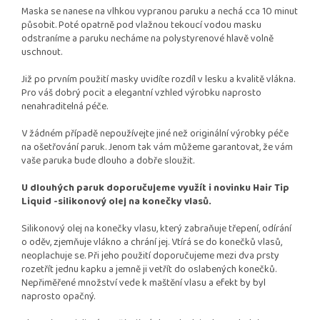
Maska se nanese na vlhkou vypranou paruku a nechá cca 10 minut
působit. Poté opatrně pod vlažnou tekoucí vodou masku
odstraníme a paruku necháme na polystyrenové hlavě volně
uschnout.
Již po prvním použití masky uvidíte rozdíl v lesku a kvalitě vlákna.
Pro váš dobrý pocit a elegantní vzhled výrobku naprosto
nenahraditelná péče.
V žádném případě nepoužívejte jiné než originální výrobky péče
na ošetřování paruk. Jenom tak vám můžeme garantovat, že vám
vaše paruka bude dlouho a dobře sloužit.
U dlouhých paruk doporučujeme využít i novinku Hair Tip
Liquid -silikonový olej na konečky vlasů.
Silikonový olej na konečky vlasu, který zabraňuje třepení, odírání
o oděv, zjemňuje vlákno a chrání jej. Vtírá se do konečků vlasů,
neoplachuje se. Při jeho použití doporučujeme mezi dva prsty
rozetřít jednu kapku a jemně ji vetřít do oslabených konečků.
Nepřiměřené množství vede k maštění vlasu a efekt by byl
naprosto opačný.