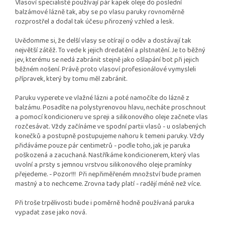
Vlasoví specialisté používají pár kapek oleje do poslední
balzámové lázně tak, aby se po vlasu paruky rovnoměrně
rozprostřel a dodal tak účesu přirozený vzhled a lesk.
Uvědomme si, že delší vlasy se otírají o oděv a dostávají tak
největší zátěž. To vede k jejich dredatění a plstnatění. Je to běžný
jev, kterému se nedá zabránit stejně jako ošlapání bot při jejich
běžném nošení. Právě proto vlasoví profesionálové vymysleli
přípravek, který by tomu měl zabránit.
Paruku vyperete ve vlažné lázni a poté namočíte do lázně z
balzámu. Posadíte na polystyrenovou hlavu, necháte proschnout
a pomocí kondicioneru ve spreji a silikonového oleje začnete vlas
rozčesávat. Vždy začínáme ve spodní partii vlasů - u oslabených
konečků a postupně postupujeme nahoru k temeni paruky. Vždy
přidáváme pouze pár centimetrů - podle toho, jak je paruka
poškozená a zacuchaná. Nastříkáme kondicionerem, který vlas
uvolní a prsty s jemnou vrstvou silikonového oleje pramínky
přejedeme. - Pozor!!! Při nepřiměřeném množství bude pramen
mastný a to nechceme. Zrovna tady platí - radějí méně než více.
Při troše trpělivosti bude i poměrně hodně používaná paruka
vypadat zase jako nová.