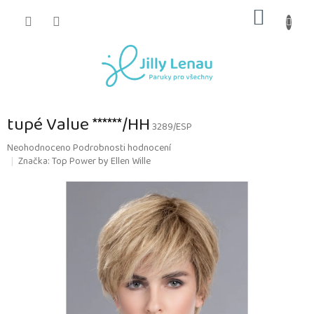
Přejít
NÁKUP
na
obsah
KOŠÍK
tupé Value ******/HH
3289/ESP
Průměrné
Neohodnoceno
Podrobnosti hodnocení
hodnocení
Značka:
Top Power by Ellen Wille
produktu
je
0,0
z
5
hvězdiček.