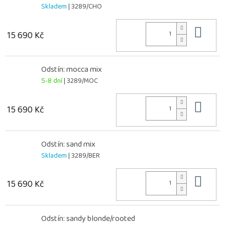
Skladem
| 3289/CHO
Do 
15 690 Kč
Odstín: mocca mix
5-8 dní
| 3289/MOC
Do 
15 690 Kč
Odstín: sand mix
Skladem
| 3289/BER
Do 
15 690 Kč
Odstín: sandy blonde/rooted