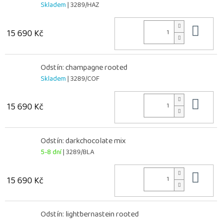
Skladem
| 3289/HAZ
Do 
15 690 Kč
Odstín: champagne rooted
Skladem
| 3289/COF
Do 
15 690 Kč
Odstín: darkchocolate mix
5-8 dní
| 3289/BLA
Do 
15 690 Kč
Odstín: lightbernastein rooted