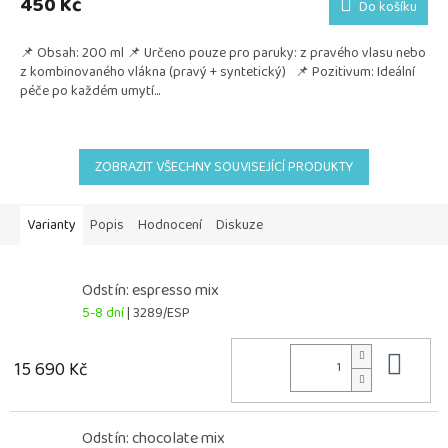
450 Kč
Do košíku
📌 Obsah: 200 ml 📌 Určeno pouze pro paruky: z pravého vlasu nebo
z kombinovaného vlákna (pravý + syntetický) 📌 Pozitivum: Ideální
péče po každém umytí...
ZOBRAZIT VŠECHNY SOUVISEJÍCÍ PRODUKTY
Varianty
Popis
Hodnocení
Diskuze
Odstín: espresso mix
5-8 dní
| 3289/ESP
Do 
15 690 Kč
Odstín: chocolate mix