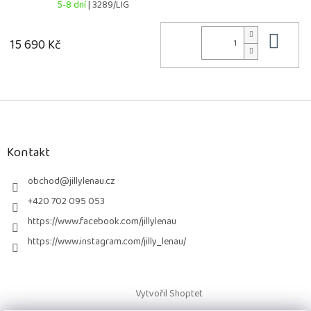
5-8 dní
| 3289/LIG
Do 
15 690 Kč
Z
á
p
a
Kontakt
t
í
obchod
@
jillylenau.cz
+420 702 095 053
https://www.facebook.com/jillylenau
https://www.instagram.com/jilly_lenau/
Vytvořil Shoptet