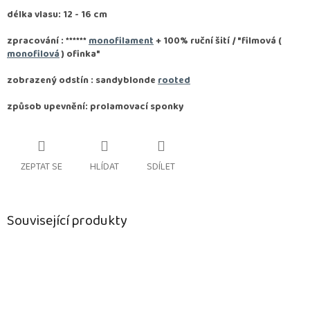
délka vlasu: 12 - 16 cm
zpracování :
******
monofilament
+ 100% ruční šití / "filmová (
monofilová
) ofinka"
zobrazený odstín : sandyblonde
rooted
způsob upevnění: prolamovací sponky
ZEPTAT SE
HLÍDAT
SDÍLET
Související produkty