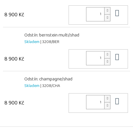
Do 
8 900 Kč
Odstín: bernstein multi/shad
Skladem
| 3208/BER
Do 
8 900 Kč
Odstín: champagne/shad
Skladem
| 3208/CHA
Do 
8 900 Kč
Z