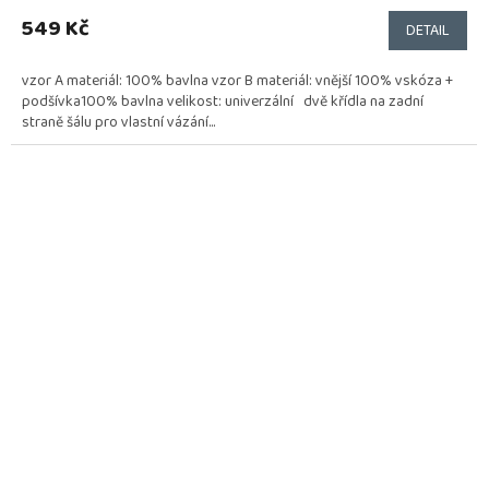
549 Kč
DETAIL
vzor A materiál: 100% bavlna vzor B materiál: vnější 100% vskóza +
podšívka100% bavlna velikost: univerzální dvě křídla na zadní
straně šálu pro vlastní vázání...