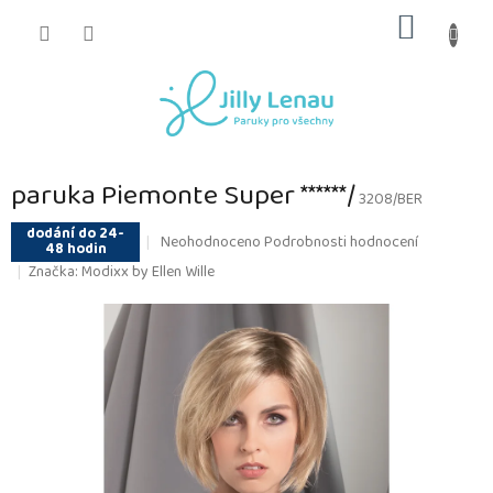
Přejít
NÁKUP
na
obsah
KOŠÍK
paruka Piemonte Super ******/
3208/BER
dodání do 24-
Průměrné
Neohodnoceno
Podrobnosti hodnocení
48 hodin
hodnocení
Značka:
Modixx by Ellen Wille
produktu
je
0,0
z
5
hvězdiček.