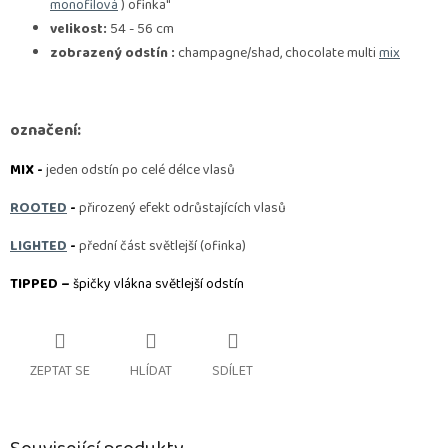
monofilová
) ofinka"
velikost:
54 - 56 cm
zobrazený odstín :
champagne/shad, chocolate multi
mix
označení:
MIX -
jeden odstín po celé délce vlasů
ROOTED
-
přirozený efekt odrůstajících vlasů
LIGHTED
-
přední část světlejší (ofinka)
TIPPED –
špičky vlákna světlejší odstín
ZEPTAT SE
HLÍDAT
SDÍLET