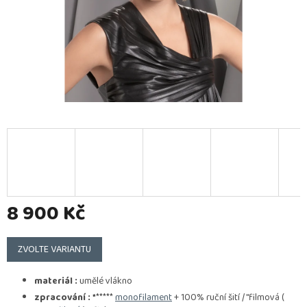
8 900 Kč
Měrná
cena:
ZVOLTE VARIANTU
materiál :
umělé vlákno
zpracování :
*
*****
monofilament
+ 100% ruční šití / "filmová (