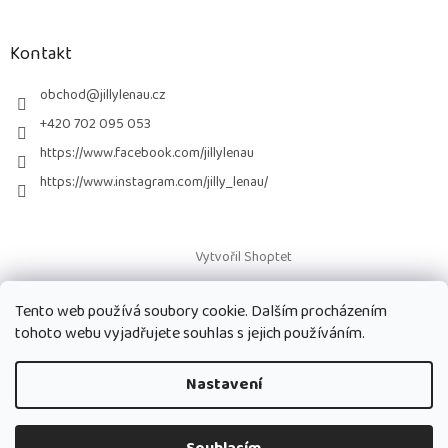
á
p
a
Kontakt
t
í
obchod
@
jillylenau.cz
+420 702 095 053
https://www.facebook.com/jillylenau
https://www.instagram.com/jilly_lenau/
Vytvořil Shoptet
Tento web používá soubory cookie. Dalším procházením
Copyright 2026
Paruky Jilly Lenau s.r.o.
. Všechna práva vyhrazena.
tohoto webu vyjadřujete souhlas s jejich používáním.
Nastavení