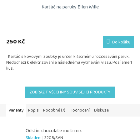
Kartáč na paruky Ellen Wille
Průměrné
hodnocení
produktu
250 Kč
Do košíku
je
5,0
Kartáč s kovovými zoubky je určen k šetrnému rozčesávání paruk.
z
Nedochází k elektrizování a následnému vytrhávání vlasu. Posíláme 1
5
kus.
hvězdiček.
ZOBRAZIT VŠECHNY SOUVISEJÍCÍ PRODUKTY
Varianty
Popis
Podobné (7)
Hodnocení
Diskuze
Odstín: chocolate multi mix
Skladem
| 3208/SAN