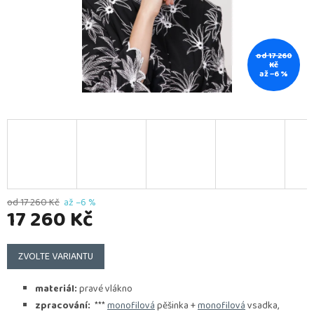
od 17 260
Kč
až –6 %
od 17 260 Kč
až –6 %
17 260 Kč
Měrná
cena:
ZVOLTE VARIANTU
materiál:
pravé vlákno
zpracování:
***
monofilová
pěšinka +
monofilová
vsadka,