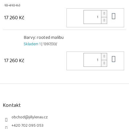
18 410 Kč
Do 
17 260 Kč
Barvy: rooted malibu
Skladem 1
| 1397/33/
Do 
17 260 Kč
Z
á
p
a
Kontakt
t
í
obchod
@
jillylenau.cz
+420 702 095 053