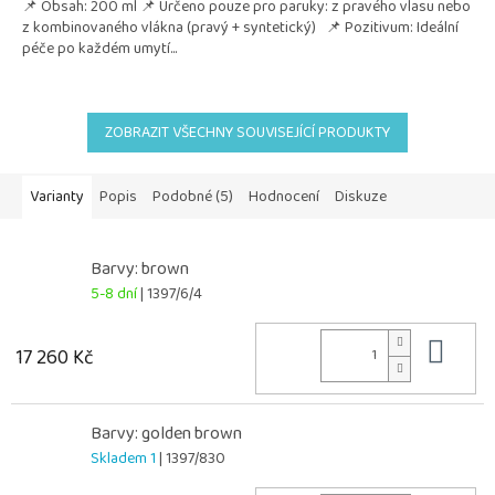
📌 Obsah: 200 ml 📌 Určeno pouze pro paruky: z pravého vlasu nebo
z kombinovaného vlákna (pravý + syntetický) 📌 Pozitivum: Ideální
péče po každém umytí...
ZOBRAZIT VŠECHNY SOUVISEJÍCÍ PRODUKTY
Varianty
Popis
Podobné (5)
Hodnocení
Diskuze
Barvy: brown
5-8 dní
| 1397/6/4
Do 
17 260 Kč
Barvy: golden brown
Skladem 1
| 1397/830