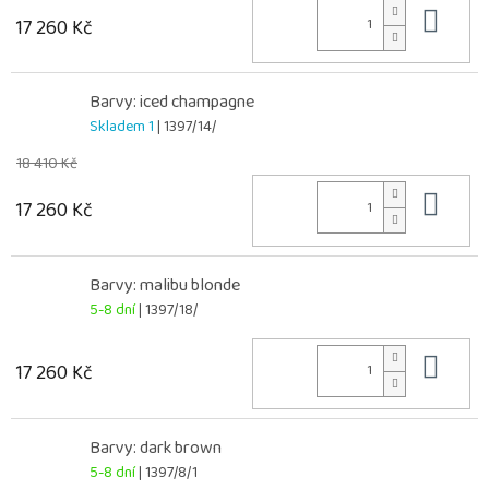
Do 
17 260 Kč
Barvy: iced champagne
Skladem 1
| 1397/14/
18 410 Kč
Do 
17 260 Kč
Barvy: malibu blonde
5-8 dní
| 1397/18/
Do 
17 260 Kč
Barvy: dark brown
5-8 dní
| 1397/8/1