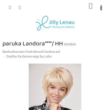
Přejít
NÁKUP
na
obsah
KOŠÍK
paruka Landora****/ HH
1397/6/4
Průměrné
Neohodnoceno
Podrobnosti hodnocení
hodnocení
Značka:
Exclusive wigs by Lubo
produktu
je
0,0
z
5
hvězdiček.