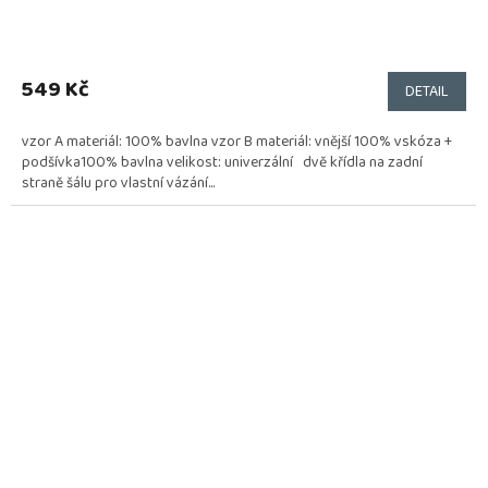
549 Kč
DETAIL
vzor A materiál: 100% bavlna vzor B materiál: vnější 100% vskóza +
podšívka100% bavlna velikost: univerzální dvě křídla na zadní
straně šálu pro vlastní vázání...