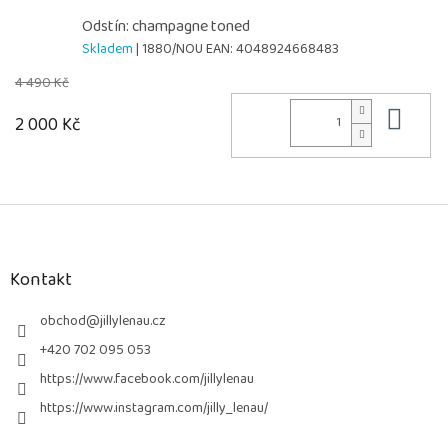
Odstín: champagne toned
Skladem
| 1880/NOU
EAN:
4048924668483
4 490 Kč
Do 
2 000 Kč
Z
á
p
a
Kontakt
t
í
obchod
@
jillylenau.cz
+420 702 095 053
https://www.facebook.com/jillylenau
https://www.instagram.com/jilly_lenau/