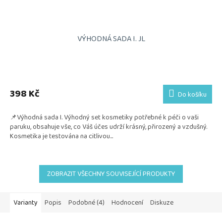
VÝHODNÁ SADA I. JL
398 Kč
Do košíku
📌Výhodná sada I. Výhodný set kosmetiky potřebné k péči o vaši
paruku, obsahuje vše, co Váš účes udrží krásný, přirozený a vzdušný.
Kosmetika je testována na citlivou...
ZOBRAZIT VŠECHNY SOUVISEJÍCÍ PRODUKTY
Varianty
Popis
Podobné (4)
Hodnocení
Diskuze