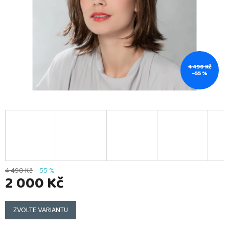
4 490 Kč
–55 %
4 490 Kč
–55 %
2 000 Kč
Měrná
cena:
ZVOLTE VARIANTU