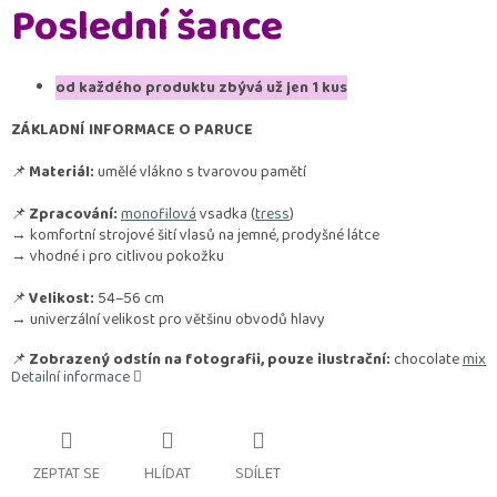
Poslední šance
od každého produktu zbývá už jen 1 kus
ZÁKLADNÍ INFORMACE O PARUCE
📌
Materiál:
umělé vlákno s tvarovou pamětí
📌
Zpracování:
monofilová
vsadka (
tress
)
→ komfortní strojové šití vlasů na jemné, prodyšné látce
→ vhodné i pro citlivou pokožku
📌
Velikost:
54–56 cm
→ univerzální velikost pro většinu obvodů hlavy
📌
Zobrazený odstín na fotografii, pouze ilustrační:
chocolate
mix
Detailní informace
ZEPTAT SE
HLÍDAT
SDÍLET