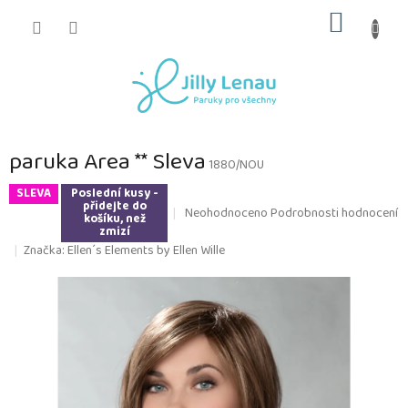
Přejít
NÁKUP
na
obsah
KOŠÍK
paruka Area ** Sleva
1880/NOU
SLEVA
Poslední kusy -
přidejte do
Průměrné
Neohodnoceno
Podrobnosti hodnocení
košíku, než
hodnocení
zmizí
produktu
Značka:
Ellen´s Elements by Ellen Wille
je
0,0
z
5
hvězdiček.