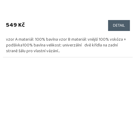
549 Kč
DETAIL
vzor A materiál: 100% bavlna vzor B materiál: vnější 100% vskóza +
podšívka100% bavlna velikost: univerzální dvě křídla na zadní
straně šálu pro vlastní vázání...