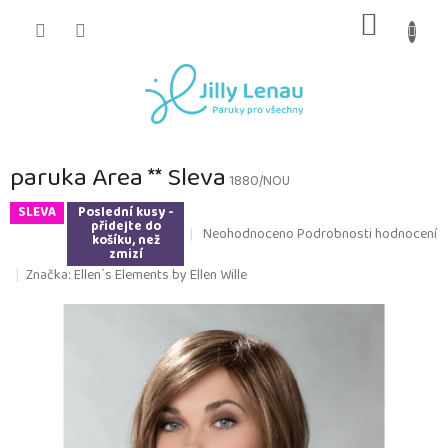
Přejít
NÁKUP
na
obsah
KOŠÍK
paruka Area ** Sleva
1880/NOU
SLEVA
Poslední kusy -
přidejte do
Průměrné
Neohodnoceno
Podrobnosti hodnocení
košíku, než
hodnocení
zmizí
produktu
Značka:
Ellen´s Elements by Ellen Wille
je
0,0
z
5
hvězdiček.