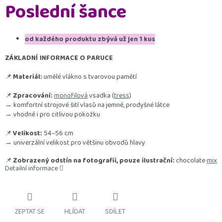
Poslední šance
od každého produktu zbývá už jen 1 kus
ZÁKLADNÍ INFORMACE O PARUCE
📌
Materiál:
umělé vlákno s tvarovou pamětí
📌
Zpracování:
monofilová
vsadka (
tress
)
→ komfortní strojové šití vlasů na jemné, prodyšné látce
→ vhodné i pro citlivou pokožku
📌
Velikost:
54–56 cm
→ univerzální velikost pro většinu obvodů hlavy
📌
Zobrazený odstín na fotografii, pouze ilustrační:
chocolate
mix
Detailní informace
ZEPTAT SE
HLÍDAT
SDÍLET