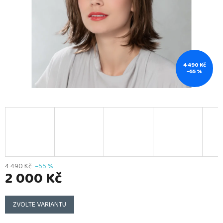
4 490 Kč
–55 %
4 490 Kč
–55 %
2 000 Kč
Měrná
cena:
ZVOLTE VARIANTU