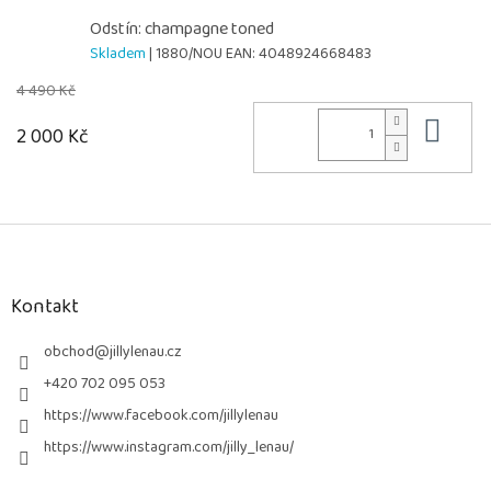
Odstín: champagne toned
Skladem
| 1880/NOU
EAN:
4048924668483
4 490 Kč
Do 
2 000 Kč
Z
á
p
a
Kontakt
t
í
obchod
@
jillylenau.cz
+420 702 095 053
https://www.facebook.com/jillylenau
https://www.instagram.com/jilly_lenau/