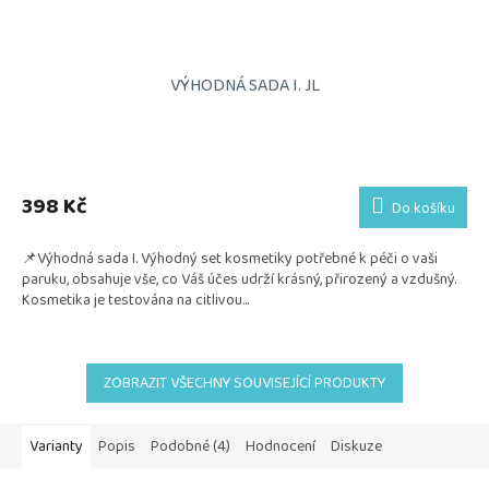
VÝHODNÁ SADA I. JL
398 Kč
Do košíku
📌Výhodná sada I. Výhodný set kosmetiky potřebné k péči o vaši
paruku, obsahuje vše, co Váš účes udrží krásný, přirozený a vzdušný.
Kosmetika je testována na citlivou...
ZOBRAZIT VŠECHNY SOUVISEJÍCÍ PRODUKTY
Varianty
Popis
Podobné (4)
Hodnocení
Diskuze