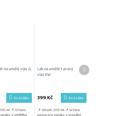
Další
ér na umělý vlas JL
Lak na umělé + pravý
produkt
vlas EW
Průměrné
hodnocení
produktu
399 Kč
Do košíku
Do košíku
je
5,0
200 ml 📌 Určeno
📌 Obsah: 200 ml 📌 Určeno
z
paruky: z umělého
pouze pro paruky: z pravého
5