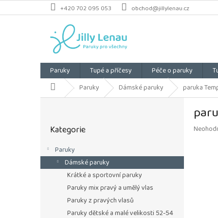
Přejít
+420 702 095 053
obchod@jillylenau.cz
na
obsah
Paruky
Tupé a příčesy
Péče o paruky
T
Domů
Paruky
Dámské paruky
paruka Temp
P
paru
o
Přeskočit
s
Kategorie
Průměrn
Neohod
kategorie
t
hodnoce
r
produkt
Paruky
a
je
Dámské paruky
n
0,0
z
n
Krátké a sportovní paruky
5
í
Paruky mix pravý a umělý vlas
hvězdiče
p
Paruky z pravých vlasů
a
Paruky dětské a malé velikosti 52-54