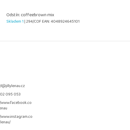
Odstín: coffeebrown mix
Skladem 1
| 294/COF
EAN:
4048924645101
d
@
jillylenau.cz
702 095 053
//www.facebook.co
lenau
//www.instagram.co
_lenau/