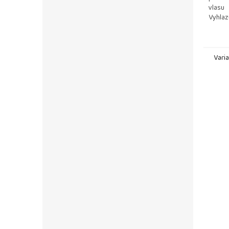
vlasu
Vyhlaz
Usnadň
před v
Vari