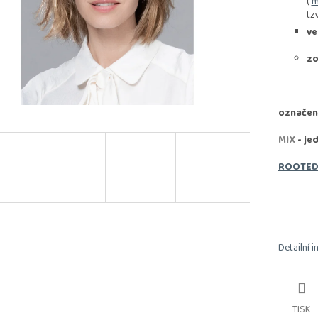
(
m
tz
ve
zo
označen
MIX
- je
ROOTE
Detailní 
TISK