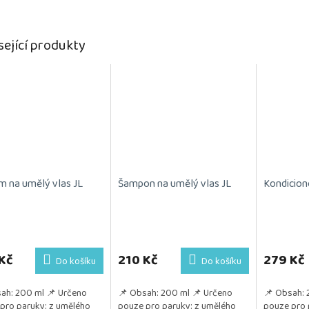
sející produkty
m na umělý vlas JL
Šampon na umělý vlas JL
Kondicion
Průměrné
hodnocení
produktu
Kč
210 Kč
279 Kč
Do košíku
Do košíku
je
5,0
ah: 200 ml 📌 Určeno
📌 Obsah: 200 ml 📌 Určeno
📌 Obsah: 
z
pro paruky: z umělého
pouze pro paruky: z umělého
pouze pro 
5