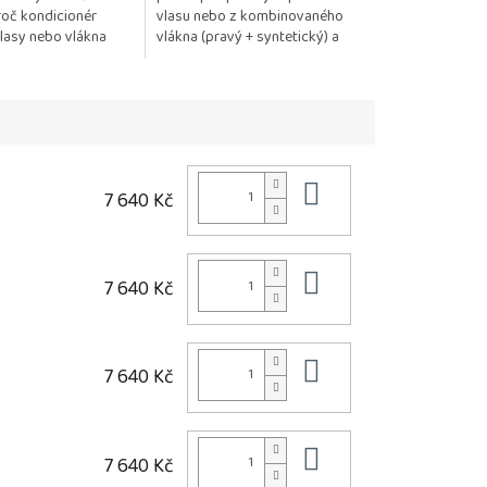
oč kondicionér
vlasu nebo z kombinovaného
hvězdiček.
Vlasy nebo vlákna
vlákna (pravý + syntetický) a
ávají jemné, hladké
také z umělého vlákna
ání před...
📌 Pozitivum: Pomáhá udržet...
Do košíku
7 640 Kč
Do košíku
7 640 Kč
Do košíku
7 640 Kč
Do košíku
7 640 Kč