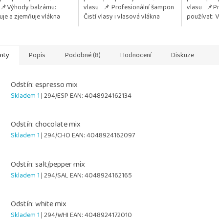
 📌Výhody balzámu:
vlasu 📌 Profesionální šampon
vlasu 📌Pr
hvězdiček.
uje a zjemňuje vlákna
Čistí vlasy i vlasová vlákna
používat: 
uje rozčesávání Chrání
Regeneruje a posiluje jejich
paruky zůst
ysoušením a...
strukturu Chrání...
a lesklé Chr
anty
Popis
Podobné (8)
Hodnocení
Diskuze
Odstín: espresso mix
Skladem 1
| 294/ESP
EAN:
4048924162134
Odstín: chocolate mix
Skladem 1
| 294/CHO
EAN:
4048924162097
Odstín: salt/pepper mix
Skladem 1
| 294/SAL
EAN:
4048924162165
Odstín: white mix
Skladem 1
| 294/WHI
EAN:
4048924172010