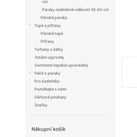
n
cm
e
Paruky nadměrné velikosti 56-60 cm
l
Pánské paruky
Tupé a příčesy
Pánské tupé
Příčesy
Turbany a šátky
Totální výprodej
Sortiment tepelně upravitelný
Péče o paruky
Pro kadeřníky
Pomáhejte s námi
Dárkové poukazy
Značky
Nákupní košík