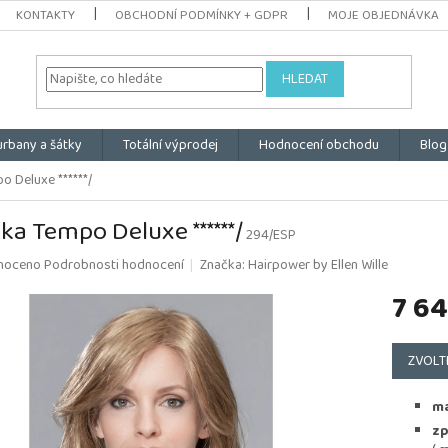
KONTAKTY
OBCHODNÍ PODMÍNKY + GDPR
MOJE OBJEDNÁVKA
HLEDAT
urbany a šátky
Totální výprodej
Hodnocení obchodu
Blog
o Deluxe ******/
ka Tempo Deluxe ******/
294/ESP
é
noceno
Podrobnosti hodnocení
Značka:
Hairpower by Ellen Wille
ní
7 64
u
Měrná
cena:
ZVOLT
k.
ma
zp