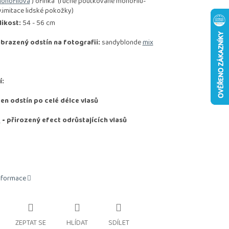
onofilová
) ofinka" (ručně poutkované monofilu-
v.imitace lidské pokožky)
likost:
54 - 56 cm
brazený odstín na fotografii:
sandyblonde
mix
í:
den odstín po celé délce vlasů
D
-
přirozený efect odrůstajících vlasů
informace
ZEPTAT SE
HLÍDAT
SDÍLET