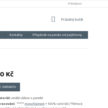
Přihlášení
NÁKUPNÍ
Prázdný košík
KOŠÍK
Kontakty
Příspěvek na paruku od pojišťovny
Vše o náku
0 Kč
E VARIANTU
teriál:
umělé vlákno s pamětí
racování:
******
monofilament
+ 100% ruční šití / "filmová