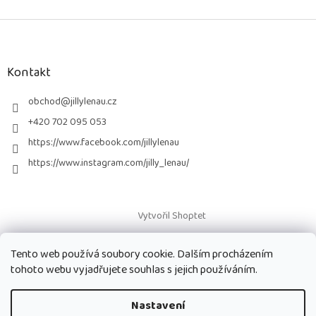
Z
á
p
a
Kontakt
t
í
obchod
@
jillylenau.cz
+420 702 095 053
https://www.facebook.com/jillylenau
https://www.instagram.com/jilly_lenau/
Vytvořil Shoptet
Tento web používá soubory cookie. Dalším procházením
Copyright 2026
Paruky Jilly Lenau s.r.o.
. Všechna práva vyhrazena.
tohoto webu vyjadřujete souhlas s jejich používáním.
Nastavení