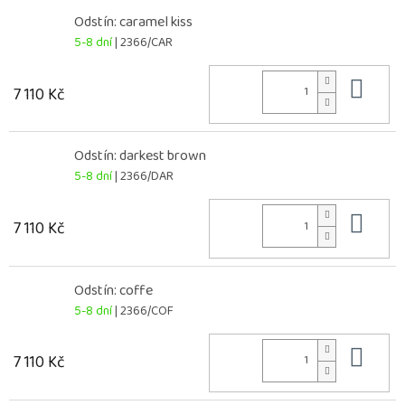
Odstín: caramel kiss
5-8 dní
| 2366/CAR
Do 
7 110 Kč
Odstín: darkest brown
5-8 dní
| 2366/DAR
Do 
7 110 Kč
Odstín: coffe
5-8 dní
| 2366/COF
Do 
7 110 Kč