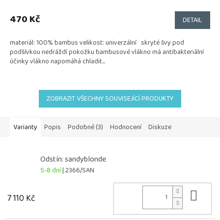
470 Kč
DETAIL
materiál: 100% bambus velikost: univerzální skryté švy pod
podšívkou nedráždí pokožku bambusové vlákno má antibakteriální
účinky vlákno napomáhá chladit...
ZOBRAZIT VŠECHNY SOUVISEJÍCÍ PRODUKTY
Varianty
Popis
Podobné (3)
Hodnocení
Diskuze
Odstín: sandyblonde
5-8 dní
| 2366/SAN
Do 
7 110 Kč