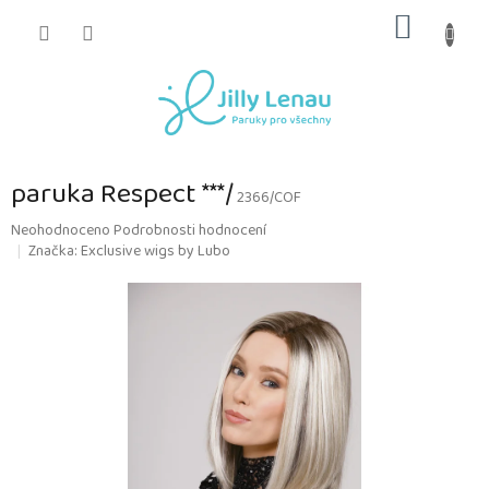
Přejít
NÁKUP
na
obsah
KOŠÍK
paruka Respect ***/
2366/COF
Průměrné
Neohodnoceno
Podrobnosti hodnocení
hodnocení
Značka:
Exclusive wigs by Lubo
produktu
je
0,0
z
5
hvězdiček.