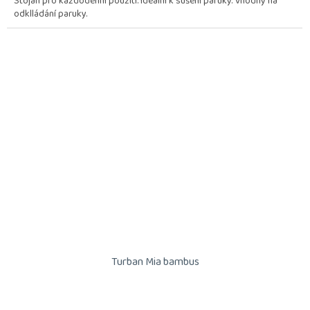
Stojan pro každodenní použití. Ideální k sušení paruky. Vhodný na
odklládání paruky.
Turban Mia bambus