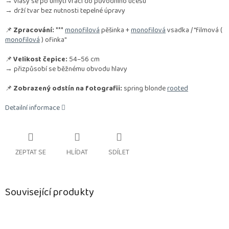
→ vlasy se po umytí vrací do původního účesu
→ drží tvar bez nutnosti tepelné úpravy
📌
Zpracování:
***
monofilová
pěšinka +
monofilová
vsadka / "filmová (
monofilová
) ofinka"
📌
Velikost čepice:
54–56 cm
→ přizpůsobí se běžnému obvodu hlavy
📌
Zobrazený odstín na fotografii:
spring blonde
rooted
Detailní informace
ZEPTAT SE
HLÍDAT
SDÍLET
Související produkty