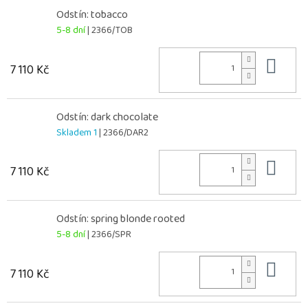
Odstín: tobacco
5-8 dní
| 2366/TOB
Do 
7 110 Kč
Odstín: dark chocolate
Skladem 1
| 2366/DAR2
Do 
7 110 Kč
Odstín: spring blonde rooted
5-8 dní
| 2366/SPR
Do 
7 110 Kč