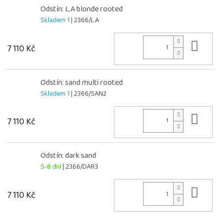
Odstín: L.A blonde rooted
Skladem 1
| 2366/L.A
Do 
7 110 Kč
Odstín: sand multi rooted
Skladem 1
| 2366/SAN2
Do 
7 110 Kč
Odstín: dark sand
5-8 dní
| 2366/DAR3
Do 
7 110 Kč