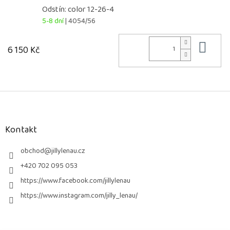
Odstín: color 12-26-4
5-8 dní
| 4054/56
Do 
6 150 Kč
Z
á
p
a
Kontakt
t
í
obchod
@
jillylenau.cz
+420 702 095 053
https://www.facebook.com/jillylenau
https://www.instagram.com/jilly_lenau/