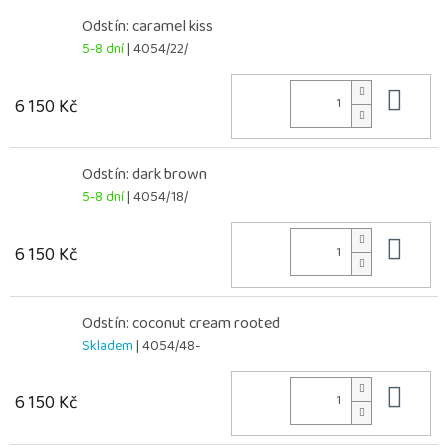
Odstín: caramel kiss
5-8 dní
| 4054/22/
Do 
6 150 Kč
Odstín: dark brown
5-8 dní
| 4054/18/
Do 
6 150 Kč
Odstín: coconut cream rooted
Skladem
| 4054/48-
Do 
6 150 Kč