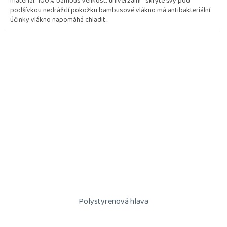
materiál: 100% bambus velikost: univerzální skryté švy pod
podšívkou nedráždí pokožku bambusové vlákno má antibakteriální
účinky vlákno napomáhá chladit...
Polystyrenová hlava