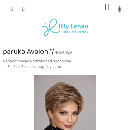
Přejít
NÁKUP
na
obsah
KOŠÍK
paruka Avalon */
4054/BLA
Průměrné
Neohodnoceno
Podrobnosti hodnocení
hodnocení
Značka:
Exclusive wigs by Lubo
produktu
je
0,0
z
5
hvězdiček.