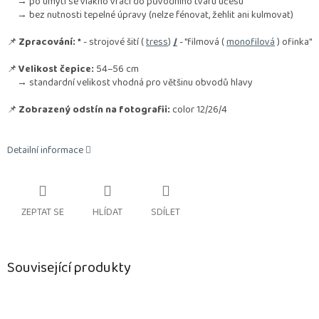
→ po umytí se vlákno vrací do původního tvaru účesu
→ bez nutnosti tepelné úpravy (nelze fénovat, žehlit ani kulmovat)
📌
Zpracování:
*
- strojové šití (
tress
)
/
- "filmová (
monofilová
) ofinka"
📌
Velikost čepice:
54–56 cm
→ standardní velikost vhodná pro většinu obvodů hlavy
📌
Zobrazený odstín na fotografii:
color 12/26/4
Detailní informace
ZEPTAT SE
HLÍDAT
SDÍLET
Související produkty