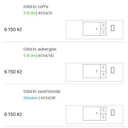
Odstín: coffe
5-8 dní
| 4054/12
Do 
6 150 Kč
Odstín: aubergine
5-8 dní
| 4054/14/
Do 
6 150 Kč
Odstín: sand blonde
Skladem
| 4054/38
Do 
6 150 Kč