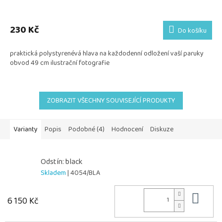
230 Kč
Do košíku
praktická polystyrenévá hlava na každodenní odložení vaší paruky
obvod 49 cm ilustrační fotografie
ZOBRAZIT VŠECHNY SOUVISEJÍCÍ PRODUKTY
Varianty
Popis
Podobné (4)
Hodnocení
Diskuze
Odstín: black
Skladem
| 4054/BLA
Do 
6 150 Kč