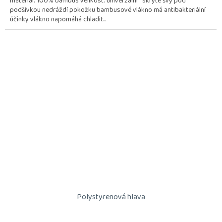
materiál: 100% bambus velikost: univerzální skryté švy pod
podšívkou nedráždí pokožku bambusové vlákno má antibakteriální
účinky vlákno napomáhá chladit...
Polystyrenová hlava