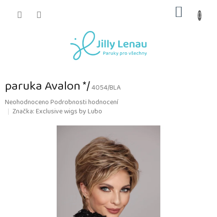
Přejít
NÁKUP
na
obsah
KOŠÍK
paruka Avalon */
4054/BLA
Průměrné
Neohodnoceno
Podrobnosti hodnocení
hodnocení
Značka:
Exclusive wigs by Lubo
produktu
je
0,0
z
5
hvězdiček.