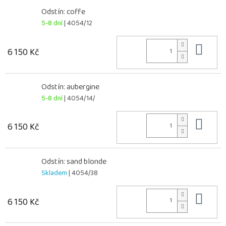
Odstín: coffe
5-8 dní
| 4054/12
Do 
6 150 Kč
Odstín: aubergine
5-8 dní
| 4054/14/
Do 
6 150 Kč
Odstín: sand blonde
Skladem
| 4054/38
Do 
6 150 Kč