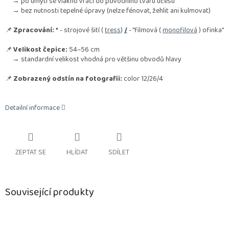
→ po umytí se vlákno vrací do původního tvaru účesu
→ bez nutnosti tepelné úpravy (nelze fénovat, žehlit ani kulmovat)
📌
Zpracování:
*
- strojové šití (
tress
)
/
- "filmová (
monofilová
) ofinka"
📌
Velikost čepice:
54–56 cm
→ standardní velikost vhodná pro většinu obvodů hlavy
📌
Zobrazený odstín na fotografii:
color 12/26/4
Detailní informace
ZEPTAT SE
HLÍDAT
SDÍLET
Související produkty