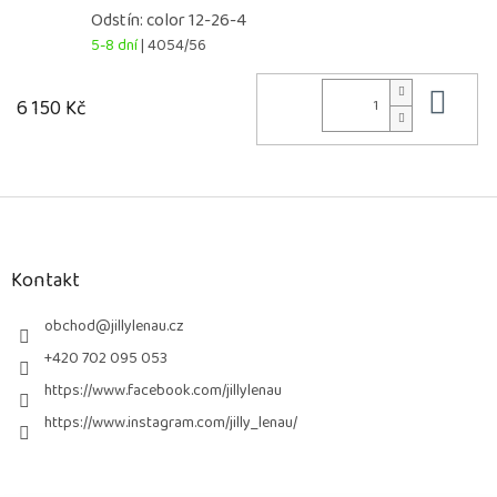
Odstín: color 12-26-4
5-8 dní
| 4054/56
Do 
6 150 Kč
Z
á
p
a
Kontakt
t
í
obchod
@
jillylenau.cz
+420 702 095 053
https://www.facebook.com/jillylenau
https://www.instagram.com/jilly_lenau/