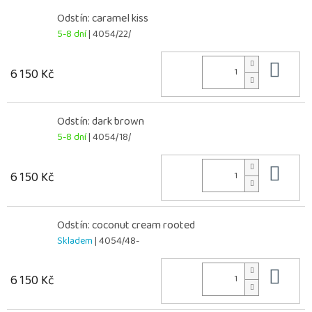
Odstín: caramel kiss
5-8 dní
| 4054/22/
Do 
6 150 Kč
Odstín: dark brown
5-8 dní
| 4054/18/
Do 
6 150 Kč
Odstín: coconut cream rooted
Skladem
| 4054/48-
Do 
6 150 Kč