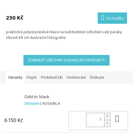
230 Kč
Do košíku
praktická polystyrenévá hlava na každodenní odložení vaší paruky
obvod 49 cm ilustrační fotografie
ZOBRAZIT VŠECHNY SOUVISEJÍCÍ PRODUKTY
Varianty
Popis
Podobné (4)
Hodnocení
Diskuze
Odstín: black
Skladem
| 4054/BLA
Do 
6 150 Kč