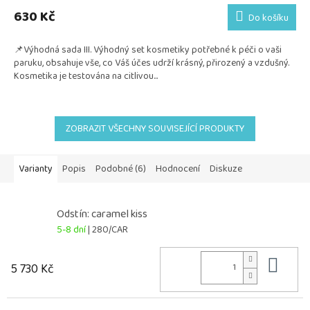
produktu
630 Kč
Do košíku
je
5,0
📌Výhodná sada III. Výhodný set kosmetiky potřebné k péči o vaši
z
paruku, obsahuje vše, co Váš účes udrží krásný, přirozený a vzdušný.
5
Kosmetika je testována na citlivou...
hvězdiček.
ZOBRAZIT VŠECHNY SOUVISEJÍCÍ PRODUKTY
Varianty
Popis
Podobné (6)
Hodnocení
Diskuze
Odstín: caramel kiss
5-8 dní
| 280/CAR
Do 
5 730 Kč