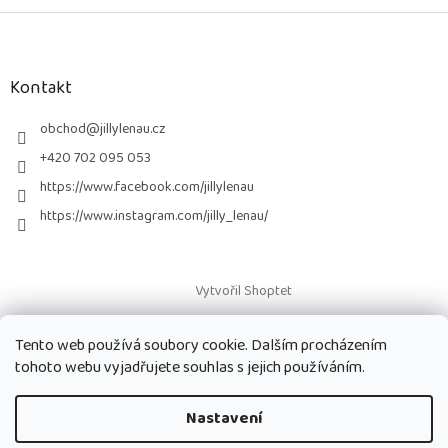
Z
á
p
a
Kontakt
t
í
obchod
@
jillylenau.cz
+420 702 095 053
https://www.facebook.com/jillylenau
https://www.instagram.com/jilly_lenau/
Vytvořil Shoptet
Tento web používá soubory cookie. Dalším procházením
Copyright 2026
Paruky Jilly Lenau s.r.o.
. Všechna práva vyhrazena.
tohoto webu vyjadřujete souhlas s jejich používáním.
Nastavení