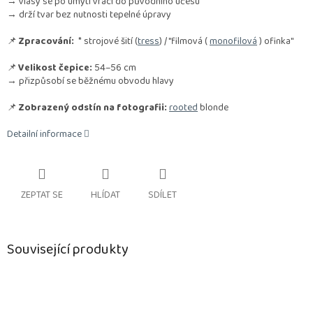
→ vlasy se po umytí vrací do původního účesu
→ drží tvar bez nutnosti tepelné úpravy
📌
Zpracování:
* strojové šití (
tress
) / "filmová (
monofilová
) ofinka"
📌
Velikost čepice:
54–56 cm
→ přizpůsobí se běžnému obvodu hlavy
📌
Zobrazený odstín na fotografii:
rooted
blonde
Detailní informace
ZEPTAT SE
HLÍDAT
SDÍLET
Související produkty