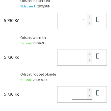
Odstín: sunset red
Skladem 1
| 280/SUN
Do 
5 730 Kč
Odstín: warmth
5-8 dní
| 280/WAR
Do 
5 730 Kč
Odstín: rooted blonde
5-8 dní
| 280/ROO
Do 
5 730 Kč