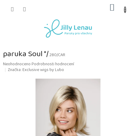
Přejít
NÁKUP
na
obsah
KOŠÍK
paruka Soul */
280/CAR
Průměrné
Neohodnoceno
Podrobnosti hodnocení
hodnocení
Značka:
Exclusive wigs by Lubo
produktu
je
0,0
z
5
hvězdiček.