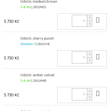
Odstín: medium brown
5-8 dní
| 280/MED
Do 
5 730 Kč
Odstín: cherry punch
Skladem 1
| 280/CHE
Do 
5 730 Kč
Odstín: amber velvet
5-8 dní
| 280/AMB
Do 
5 730 Kč