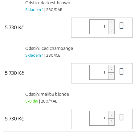
Odstín: darkest brown
Skladem 1
| 280/DAR
Do 
5 730 Kč
Odstín: iced champange
Skladem 1
| 280/ICE
Do 
5 730 Kč
Odstín: malibu blonde
5-8 dní
| 280/MAL
Do 
5 730 Kč