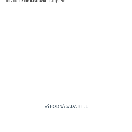
obvod 49 cm ilustrační fotografie
VÝHODNÁ SADA III. JL
Průměrné
hodnocení